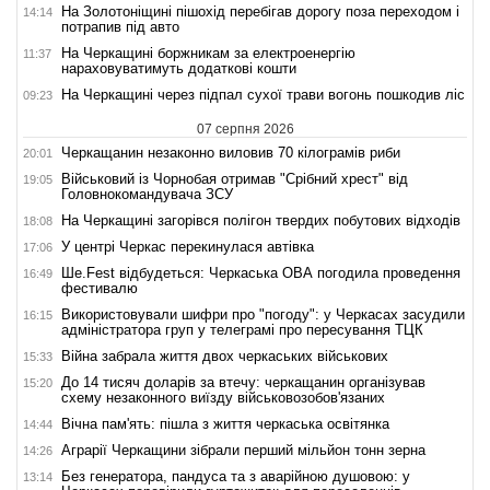
На Золотоніщині пішохід перебігав дорогу поза переходом і
14:14
потрапив під авто
На Черкащині боржникам за електроенергію
11:37
нараховуватимуть додаткові кошти
На Черкащині через підпал сухої трави вогонь пошкодив ліс
09:23
07 серпня 2026
Черкащанин незаконно виловив 70 кілограмів риби
20:01
Військовий із Чорнобая отримав "Срібний хрест" від
19:05
Головнокомандувача ЗСУ
На Черкащині загорівся полігон твердих побутових відходів
18:08
У центрі Черкас перекинулася автівка
17:06
Ше.Fest відбудеться: Черкаська ОВА погодила проведення
16:49
фестивалю
Використовували шифри про "погоду": у Черкасах засудили
16:15
адміністратора груп у телеграмі про пересування ТЦК
Війна забрала життя двох черкаських військових
15:33
До 14 тисяч доларів за втечу: черкащанин організував
15:20
схему незаконного виїзду військовозобов'язаних
Вічна пам'ять: пішла з життя черкаська освітянка
14:44
Аграрії Черкащини зібрали перший мільйон тонн зерна
14:26
Без генератора, пандуса та з аварійною душовою: у
13:14