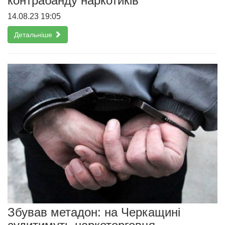
контрабанду наркотиків
14.08.23 19:05
Детальніше
Збував метадон: на Черкащині