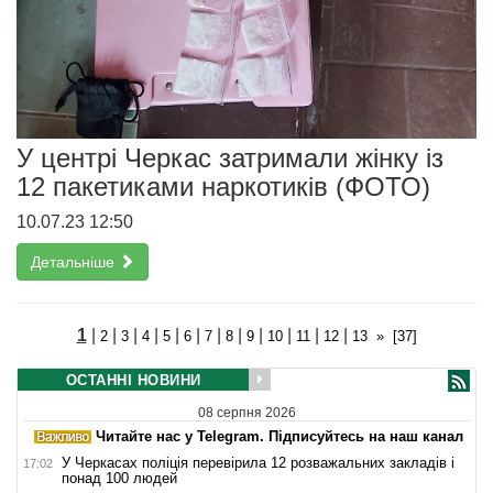
У центрі Черкас затримали жінку із
12 пакетиками наркотиків (ФОТО)
10.07.23 12:50
Детальніше
1
|
|
|
|
|
|
|
|
|
|
|
|
2
3
4
5
6
7
8
9
10
11
12
13
»
[37]
ОСТАННІ НОВИНИ
08 серпня 2026
Читайте нас у Telegram. Підписуйтесь на наш канал
У Черкасах поліція перевірила 12 розважальних закладів і
17:02
понад 100 людей