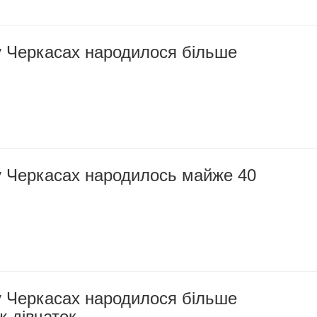
у Черкасах народилося більше
у Черкасах народилось майже 40
у Черкасах народилося більше
ж дівчаток