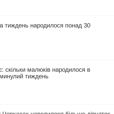
за тиждень народилося понад 30
: скільки малюків народилося в
 минулий тиждень
 Черкасах народилося більше дівчаток