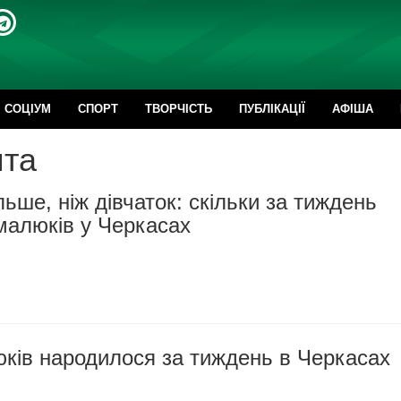
CОЦІУМ
СПОРТ
ТВОРЧІСТЬ
ПУБЛІКАЦІЇ
АФІША
ята
льше, ніж дівчаток: скільки за тиждень
малюків у Черкасах
ків народилося за тиждень в Черкасах