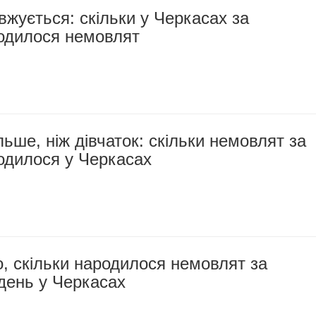
жується: скільки у Черкасах за
одилося немовлят
льше, ніж дівчаток: скільки немовлят за
одилося у Черкасах
, скільки народилося немовлят за
день у Черкасах