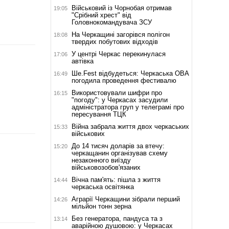
Військовий із Чорнобая отримав
19:05
"Срібний хрест" від
Головнокомандувача ЗСУ
На Черкащині загорівся полігон
18:08
твердих побутових відходів
У центрі Черкас перекинулася
17:06
автівка
Ше.Fest відбудеться: Черкаська ОВА
16:49
погодила проведення фестивалю
Використовували шифри про
16:15
"погоду": у Черкасах засудили
адміністратора груп у телеграмі про
пересування ТЦК
Війна забрала життя двох черкаських
15:33
військових
До 14 тисяч доларів за втечу:
15:20
черкащанин організував схему
незаконного виїзду
військовозобов'язаних
Вічна пам'ять: пішла з життя
14:44
черкаська освітянка
Аграрії Черкащини зібрали перший
14:26
мільйон тонн зерна
Без генератора, пандуса та з
13:14
аварійною душовою: у Черкасах