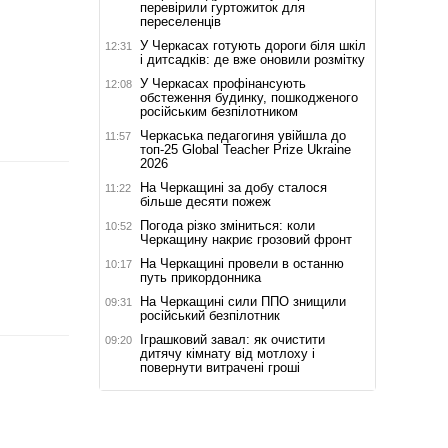
перевірили гуртожиток для
переселенців
У Черкасах готують дороги біля шкіл
12:31
і дитсадків: де вже оновили розмітку
У Черкасах профінансують
12:08
обстеження будинку, пошкодженого
російським безпілотником
Черкаська педагогиня увійшла до
11:57
топ-25 Global Teacher Prize Ukraine
2026
На Черкащині за добу сталося
11:22
більше десяти пожеж
Погода різко зміниться: коли
10:52
Черкащину накриє грозовий фронт
На Черкащині провели в останню
10:17
путь прикордонника
На Черкащині сили ППО знищили
09:31
російський безпілотник
Іграшковий завал: як очистити
09:20
дитячу кімнату від мотлоху і
повернути витрачені гроші