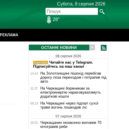
Субота, 8 серпня 2026
28°
РЕКЛАМА
ОСТАННІ НОВИНИ
08 серпня 2026
Читайте нас у Telegram.
Підписуйтесь на наш канал
На Золотоніщині пішохід перебігав
14:14
дорогу поза переходом і потрапив під
авто
На Черкащині боржникам за
11:37
електроенергію нараховуватимуть
додаткові кошти
На Черкащині через підпал сухої
09:23
трави вогонь пошкодив ліс
07 серпня 2026
Черкащанин незаконно виловив 70
20:01
кілограмів риби