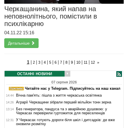
Черкащанина, який напав на
неповнолітнього, помістили в
психлікарню
04.11.22 15:16
Детальніше
1
|
|
|
|
|
|
|
|
|
|
|
2
3
4
5
6
7
8
9
10
11
12
»
ОСТАННІ НОВИНИ
07 серпня 2026
Читайте нас у Telegram. Підписуйтесь на наш канал
Вічна пам'ять: пішла з життя черкаська освітянка
14:44
Аграрії Черкащини зібрали перший мільйон тонн зерна
14:26
Без генератора, пандуса та з аварійною душовою: у
13:14
Черкасах перевірили гуртожиток для переселенців
У Черкасах готують дороги біля шкіл і дитсадків: де вже
12:31
оновили розмітку