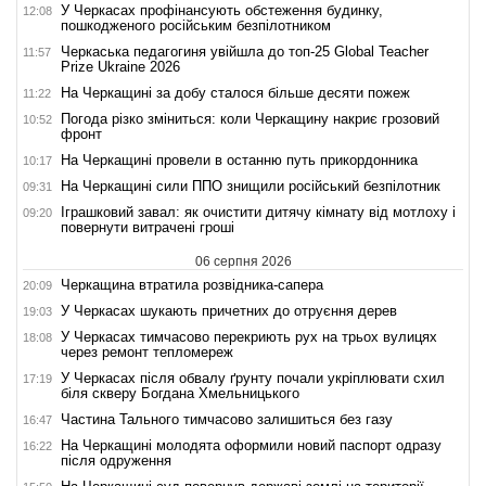
У Черкасах профінансують обстеження будинку,
12:08
пошкодженого російським безпілотником
Черкаська педагогиня увійшла до топ-25 Global Teacher
11:57
Prize Ukraine 2026
На Черкащині за добу сталося більше десяти пожеж
11:22
Погода різко зміниться: коли Черкащину накриє грозовий
10:52
фронт
На Черкащині провели в останню путь прикордонника
10:17
На Черкащині сили ППО знищили російський безпілотник
09:31
Іграшковий завал: як очистити дитячу кімнату від мотлоху і
09:20
повернути витрачені гроші
06 серпня 2026
Черкащина втратила розвідника-сапера
20:09
У Черкасах шукають причетних до отруєння дерев
19:03
У Черкасах тимчасово перекриють рух на трьох вулицях
18:08
через ремонт тепломереж
У Черкасах після обвалу ґрунту почали укріплювати схил
17:19
біля скверу Богдана Хмельницького
Частина Тального тимчасово залишиться без газу
16:47
На Черкащині молодята оформили новий паспорт одразу
16:22
після одруження