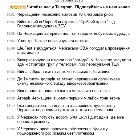
07 серпня 2026
Читайте нас у Telegram. Підписуйтесь на наш канал
Черкащанин незаконно виловив 70 кілограмів риби
20:01
Військовий із Чорнобая отримав "Срібний хрест" від
19:05
Головнокомандувача ЗСУ
На Черкащині загорівся полігон твердих побутових відходів
18:08
У центрі Черкас перекинулася автівка
17:06
Ше.Fest відбудеться: Черкаська ОВА погодила проведення
16:49
фестивалю
Використовували шифри про "погоду": у Черкасах засудили
16:15
адміністратора груп у телеграмі про пересування ТЦК
Війна забрала життя двох черкаських військових
15:33
До 14 тисяч доларів за втечу: черкащанин організував
15:20
схему незаконного виїзду військовозобов'язаних
Вічна пам'ять: пішла з життя черкаська освітянка
14:44
Аграрії Черкащини зібрали перший мільйон тонн зерна
14:26
Без генератора, пандуса та з аварійною душовою: у
13:14
Черкасах перевірили гуртожиток для переселенців
У Черкасах готують дороги біля шкіл і дитсадків: де вже
12:31
оновили розмітку
У Черкасах профінансують обстеження будинку,
12:08
пошкодженого російським безпілотником