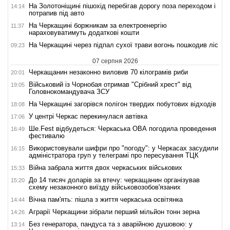
На Золотоніщині пішохід перебігав дорогу поза переходом і
14:14
потрапив під авто
На Черкащині боржникам за електроенергію
11:37
нараховуватимуть додаткові кошти
На Черкащині через підпал сухої трави вогонь пошкодив ліс
09:23
07 серпня 2026
Черкащанин незаконно виловив 70 кілограмів риби
20:01
Військовий із Чорнобая отримав "Срібний хрест" від
19:05
Головнокомандувача ЗСУ
На Черкащині загорівся полігон твердих побутових відходів
18:08
У центрі Черкас перекинулася автівка
17:06
Ше.Fest відбудеться: Черкаська ОВА погодила проведення
16:49
фестивалю
Використовували шифри про "погоду": у Черкасах засудили
16:15
адміністратора груп у телеграмі про пересування ТЦК
Війна забрала життя двох черкаських військових
15:33
До 14 тисяч доларів за втечу: черкащанин організував
15:20
схему незаконного виїзду військовозобов'язаних
Вічна пам'ять: пішла з життя черкаська освітянка
14:44
Аграрії Черкащини зібрали перший мільйон тонн зерна
14:26
Без генератора, пандуса та з аварійною душовою: у
13:14