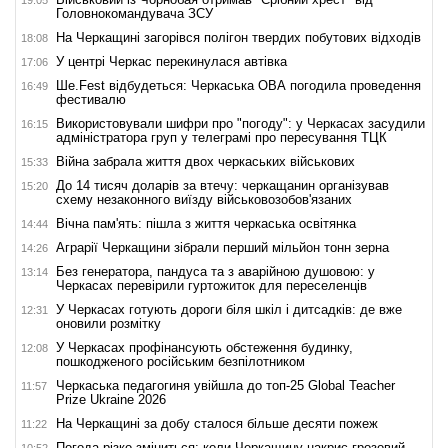
Головнокомандувача ЗСУ
На Черкащині загорівся полігон твердих побутових відходів
18:08
У центрі Черкас перекинулася автівка
17:06
Ше.Fest відбудеться: Черкаська ОВА погодила проведення
16:49
фестивалю
Використовували шифри про "погоду": у Черкасах засудили
16:15
адміністратора груп у телеграмі про пересування ТЦК
Війна забрала життя двох черкаських військових
15:33
До 14 тисяч доларів за втечу: черкащанин організував
15:20
схему незаконного виїзду військовозобов'язаних
Вічна пам'ять: пішла з життя черкаська освітянка
14:44
Аграрії Черкащини зібрали перший мільйон тонн зерна
14:26
Без генератора, пандуса та з аварійною душовою: у
13:14
Черкасах перевірили гуртожиток для переселенців
У Черкасах готують дороги біля шкіл і дитсадків: де вже
12:31
оновили розмітку
У Черкасах профінансують обстеження будинку,
12:08
пошкодженого російським безпілотником
Черкаська педагогиня увійшла до топ-25 Global Teacher
11:57
Prize Ukraine 2026
На Черкащині за добу сталося більше десяти пожеж
11:22
Погода різко зміниться: коли Черкащину накриє грозовий
10:52