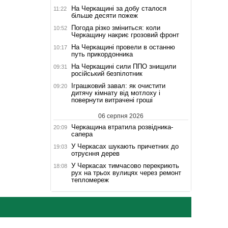
На Черкащині за добу сталося
11:22
більше десяти пожеж
Погода різко зміниться: коли
10:52
Черкащину накриє грозовий фронт
На Черкащині провели в останню
10:17
путь прикордонника
На Черкащині сили ППО знищили
09:31
російський безпілотник
Іграшковий завал: як очистити
09:20
дитячу кімнату від мотлоху і
повернути витрачені гроші
06 серпня 2026
Черкащина втратила розвідника-
20:09
сапера
У Черкасах шукають причетних до
19:03
отруєння дерев
У Черкасах тимчасово перекриють
18:08
рух на трьох вулицях через ремонт
тепломереж