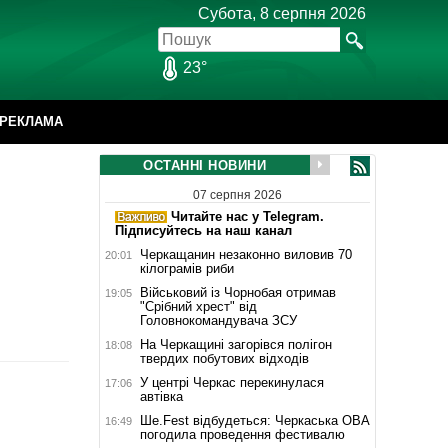
Субота, 8 серпня 2026
23°
РЕКЛАМА
ОСТАННІ НОВИНИ
07 серпня 2026
Читайте нас у Telegram.
Підписуйтесь на наш канал
Черкащанин незаконно виловив 70
20:01
кілограмів риби
Військовий із Чорнобая отримав
19:05
"Срібний хрест" від
Головнокомандувача ЗСУ
На Черкащині загорівся полігон
18:08
твердих побутових відходів
У центрі Черкас перекинулася
17:06
автівка
Ше.Fest відбудеться: Черкаська ОВА
16:49
погодила проведення фестивалю