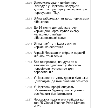
Використовували шифри про
16:15
"погоду": у Черкасах засудили
адміністратора груп у телеграмі про
пересування ТЦК
Війна забрала життя двох черкаських
15:33
військових
До 14 тисяч доларів за втечу:
15:20
черкащанин організував схему
незаконного виїзду
військовозобов'язаних
Вічна пам'ять: пішла з життя
14:44
черкаська освітянка
Аграрії Черкащини зібрали перший
14:26
мільйон тонн зерна
Без генератора, пандуса та з
13:14
аварійною душовою: у Черкасах
перевірили гуртожиток для
переселенців
У Черкасах готують дороги біля шкіл
12:31
і дитсадків: де вже оновили розмітку
У Черкасах профінансують
12:08
обстеження будинку, пошкодженого
російським безпілотником
Черкаська педагогиня увійшла до
11:57
топ-25 Global Teacher Prize Ukraine
2026