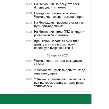
На Черкащині за добу сталося
11:22
більше десяти пожеж
Погода різко зміниться: коли
10:52
Черкащину накриє грозовий фронт
На Черкащині провели в останню
10:17
путь прикордонника
На Черкащині сили ППО знищили
09:31
російський безпілотник
Іграшковий завал: як очистити
09:20
дитячу кімнату від мотлоху і
повернути витрачені гроші
06 серпня 2026
Черкащина втратила розвідника-
20:09
сапера
У Черкасах шукають причетних до
19:03
отруєння дерев
У Черкасах тимчасово перекриють
18:08
рух на трьох вулицях через ремонт
тепломереж