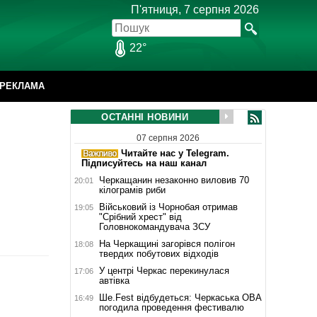
П'ятниця, 7 серпня 2026
22°
РЕКЛАМА
ОСТАННІ НОВИНИ
07 серпня 2026
Читайте нас у Telegram.
Підписуйтесь на наш канал
Черкащанин незаконно виловив 70
20:01
кілограмів риби
Військовий із Чорнобая отримав
19:05
"Срібний хрест" від
Головнокомандувача ЗСУ
На Черкащині загорівся полігон
18:08
твердих побутових відходів
У центрі Черкас перекинулася
17:06
автівка
Ше.Fest відбудеться: Черкаська ОВА
16:49
погодила проведення фестивалю