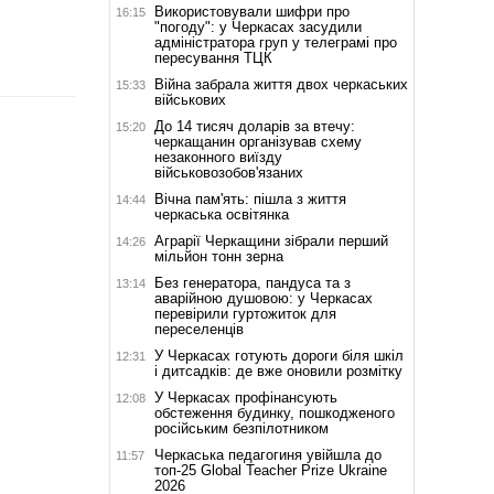
Використовували шифри про
16:15
"погоду": у Черкасах засудили
адміністратора груп у телеграмі про
пересування ТЦК
Війна забрала життя двох черкаських
15:33
військових
До 14 тисяч доларів за втечу:
15:20
черкащанин організував схему
незаконного виїзду
військовозобов'язаних
Вічна пам'ять: пішла з життя
14:44
черкаська освітянка
Аграрії Черкащини зібрали перший
14:26
мільйон тонн зерна
Без генератора, пандуса та з
13:14
аварійною душовою: у Черкасах
перевірили гуртожиток для
переселенців
У Черкасах готують дороги біля шкіл
12:31
і дитсадків: де вже оновили розмітку
У Черкасах профінансують
12:08
обстеження будинку, пошкодженого
російським безпілотником
Черкаська педагогиня увійшла до
11:57
топ-25 Global Teacher Prize Ukraine
2026