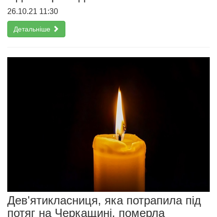
26.10.21 11:30
Детальніше
Дев'ятикласниця, яка потрапила під
потяг на Черкащині, померла