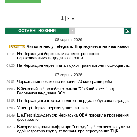
1
|
2
»
ОСТАННІ НОВИНИ
08 серпня 2026
Читайте нас у Telegram. Підписуйтесь на наш канал
На Черкащині боржникам за електроенергію
11:37
нараховуватимуть додаткові кошти
На Черкащині через підпал сухої трави вогонь пошкодив ліс
09:23
07 серпня 2026
Черкащанин незаконно виловив 70 кілограмів риби
20:01
Військовий із Чорнобая отримав "Срібний хрест" від
19:05
Головнокомандувача ЗСУ
На Черкащині загорівся полігон твердих побутових відходів
18:08
У центрі Черкас перекинулася автівка
17:06
Ше.Fest відбудеться: Черкаська ОВА погодила проведення
16:49
фестивалю
Використовували шифри про "погоду": у Черкасах засудили
16:15
адміністратора груп у телеграмі про пересування ТЦК