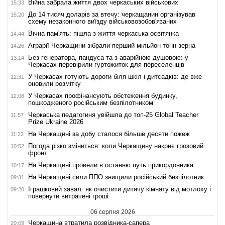
Війна забрала життя двох черкаських військових
15:33
До 14 тисяч доларів за втечу: черкащанин організував
15:20
схему незаконного виїзду військовозобов'язаних
Вічна пам'ять: пішла з життя черкаська освітянка
14:44
Аграрії Черкащини зібрали перший мільйон тонн зерна
14:26
Без генератора, пандуса та з аварійною душовою: у
13:14
Черкасах перевірили гуртожиток для переселенців
У Черкасах готують дороги біля шкіл і дитсадків: де вже
12:31
оновили розмітку
У Черкасах профінансують обстеження будинку,
12:08
пошкодженого російським безпілотником
Черкаська педагогиня увійшла до топ-25 Global Teacher
11:57
Prize Ukraine 2026
На Черкащині за добу сталося більше десяти пожеж
11:22
Погода різко зміниться: коли Черкащину накриє грозовий
10:52
фронт
На Черкащині провели в останню путь прикордонника
10:17
На Черкащині сили ППО знищили російський безпілотник
09:31
Іграшковий завал: як очистити дитячу кімнату від мотлоху і
09:20
повернути витрачені гроші
06 серпня 2026
Черкащина втратила розвідника-сапера
20:09