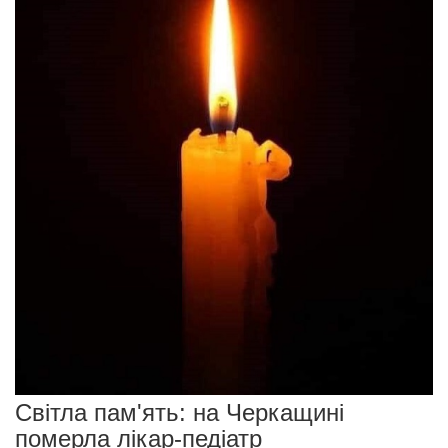
Світла пам'ять: на Черкащині
померла лікар-педіатр