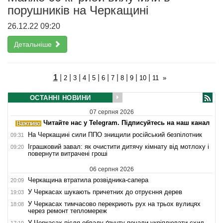
порушників на Черкащині
26.12.22 09:20
Детальніше
1
|
|
|
|
|
|
|
|
|
|
2
3
4
5
6
7
8
9
10
11
»
ОСТАННІ НОВИНИ
07 серпня 2026
Читайте нас у Telegram. Підписуйтесь на наш канал
На Черкащині сили ППО знищили російський безпілотник
09:31
Іграшковий завал: як очистити дитячу кімнату від мотлоху і
09:20
повернути витрачені гроші
06 серпня 2026
Черкащина втратила розвідника-сапера
20:09
У Черкасах шукають причетних до отруєння дерев
19:03
У Черкасах тимчасово перекриють рух на трьох вулицях
18:08
через ремонт тепломереж
У Черкасах після обвалу ґрунту почали укріплювати схил