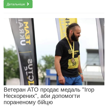
Детальніше
Ветеран АТО продає медаль "Ігор
Нескорених", аби допомогти
пораненому бійцю