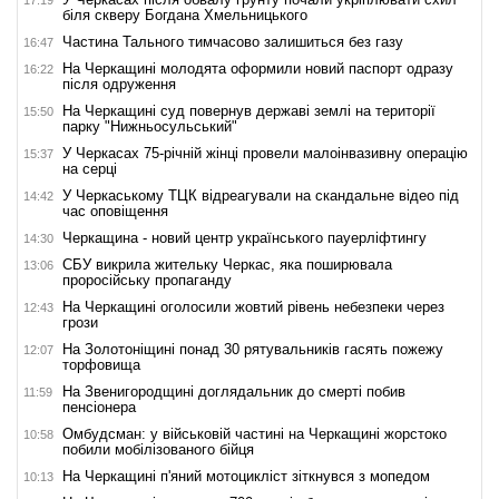
17:19
біля скверу Богдана Хмельницького
Частина Тального тимчасово залишиться без газу
16:47
На Черкащині молодята оформили новий паспорт одразу
16:22
після одруження
На Черкащині суд повернув державі землі на території
15:50
парку "Нижньосульський"
У Черкасах 75-річній жінці провели малоінвазивну операцію
15:37
на серці
У Черкаському ТЦК відреагували на скандальне відео під
14:42
час оповіщення
Черкащина - новий центр українського пауерліфтингу
14:30
СБУ викрила жительку Черкас, яка поширювала
13:06
проросійську пропаганду
На Черкащині оголосили жовтий рівень небезпеки через
12:43
грози
На Золотоніщині понад 30 рятувальників гасять пожежу
12:07
торфовища
На Звенигородщині доглядальник до смерті побив
11:59
пенсіонера
Омбудсман: у військовій частині на Черкащині жорстоко
10:58
побили мобілізованого бійця
На Черкащині п'яний мотоцикліст зіткнувся з мопедом
10:13