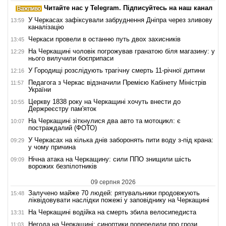
Читайте нас у Telegram. Підписуйтесь на наш канал
У Черкасах зафіксували забруднення Дніпра через зливову
13:59
каналізацію
Черкаси провели в останню путь двох захисників
13:45
На Черкащині чоловік погрожував гранатою біля магазину: у
12:29
нього вилучили боєприпаси
У Городищі розслідують трагічну смерть 11-річної дитини
12:16
Педагога з Черкас відзначили Премією Кабінету Міністрів
11:57
України
Церкву 1838 року на Черкащині хочуть внести до
10:55
Держреєстру пам'яток
На Черкащині зіткнулися два авто та мотоцикл: є
10:07
постраждалий (ФОТО)
У Черкасах на кілька днів заборонять пити воду з-під крана:
09:29
у чому причина
Нічна атака на Черкащину: сили ППО знищили шість
09:09
ворожих безпілотників
09 серпня 2026
Залучено майже 70 людей: рятувальники продовжують
15:48
ліквідовувати наслідки пожежі у заповіднику на Черкащині
На Черкащині водійка на смерть збила велосипедиста
13:31
Негода на Черкащині: синоптики попередили про грози
11:03