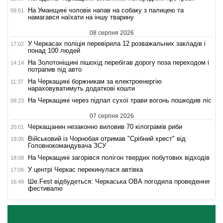
На Уманщині чоловік напав на собаку з палицею та
09:51
намагався наїхати на іншу тварину
08 серпня 2026
У Черкасах поліція перевірила 12 розважальних закладів і
17:02
понад 100 людей
На Золотоніщині пішохід перебігав дорогу поза переходом і
14:14
потрапив під авто
На Черкащині боржникам за електроенергію
11:37
нараховуватимуть додаткові кошти
На Черкащині через підпал сухої трави вогонь пошкодив ліс
09:23
07 серпня 2026
Черкащанин незаконно виловив 70 кілограмів риби
20:01
Військовий із Чорнобая отримав "Срібний хрест" від
19:05
Головнокомандувача ЗСУ
На Черкащині загорівся полігон твердих побутових відходів
18:08
У центрі Черкас перекинулася автівка
17:06
Ше.Fest відбудеться: Черкаська ОВА погодила проведення
16:49
фестивалю