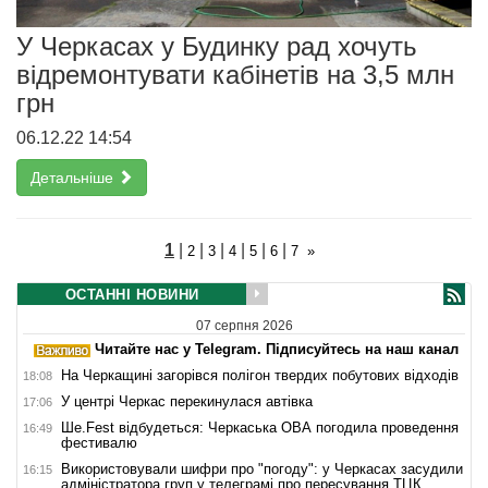
У Черкасах у Будинку рад хочуть
відремонтувати кабінетів на 3,5 млн
грн
06.12.22 14:54
Детальніше
1
|
|
|
|
|
|
2
3
4
5
6
7
»
ОСТАННІ НОВИНИ
07 серпня 2026
Читайте нас у Telegram. Підписуйтесь на наш канал
На Черкащині загорівся полігон твердих побутових відходів
18:08
У центрі Черкас перекинулася автівка
17:06
Ше.Fest відбудеться: Черкаська ОВА погодила проведення
16:49
фестивалю
Використовували шифри про "погоду": у Черкасах засудили
16:15
адміністратора груп у телеграмі про пересування ТЦК