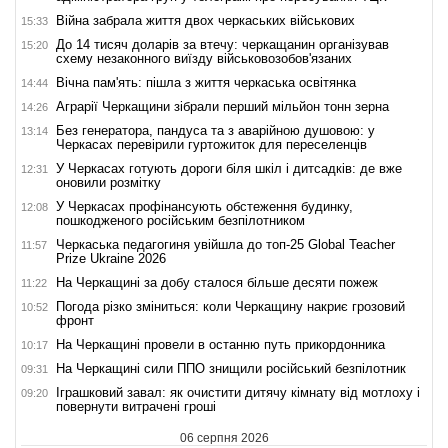
Війна забрала життя двох черкаських військових
15:33
До 14 тисяч доларів за втечу: черкащанин організував
15:20
схему незаконного виїзду військовозобов'язаних
Вічна пам'ять: пішла з життя черкаська освітянка
14:44
Аграрії Черкащини зібрали перший мільйон тонн зерна
14:26
Без генератора, пандуса та з аварійною душовою: у
13:14
Черкасах перевірили гуртожиток для переселенців
У Черкасах готують дороги біля шкіл і дитсадків: де вже
12:31
оновили розмітку
У Черкасах профінансують обстеження будинку,
12:08
пошкодженого російським безпілотником
Черкаська педагогиня увійшла до топ-25 Global Teacher
11:57
Prize Ukraine 2026
На Черкащині за добу сталося більше десяти пожеж
11:22
Погода різко зміниться: коли Черкащину накриє грозовий
10:52
фронт
На Черкащині провели в останню путь прикордонника
10:17
На Черкащині сили ППО знищили російський безпілотник
09:31
Іграшковий завал: як очистити дитячу кімнату від мотлоху і
09:20
повернути витрачені гроші
06 серпня 2026