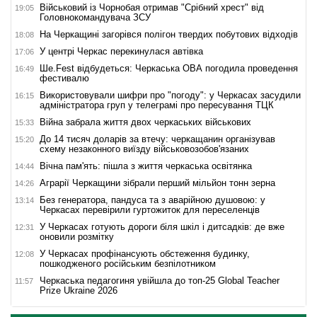
Військовий із Чорнобая отримав "Срібний хрест" від
19:05
Головнокомандувача ЗСУ
На Черкащині загорівся полігон твердих побутових відходів
18:08
У центрі Черкас перекинулася автівка
17:06
Ше.Fest відбудеться: Черкаська ОВА погодила проведення
16:49
фестивалю
Використовували шифри про "погоду": у Черкасах засудили
16:15
адміністратора груп у телеграмі про пересування ТЦК
Війна забрала життя двох черкаських військових
15:33
До 14 тисяч доларів за втечу: черкащанин організував
15:20
схему незаконного виїзду військовозобов'язаних
Вічна пам'ять: пішла з життя черкаська освітянка
14:44
Аграрії Черкащини зібрали перший мільйон тонн зерна
14:26
Без генератора, пандуса та з аварійною душовою: у
13:14
Черкасах перевірили гуртожиток для переселенців
У Черкасах готують дороги біля шкіл і дитсадків: де вже
12:31
оновили розмітку
У Черкасах профінансують обстеження будинку,
12:08
пошкодженого російським безпілотником
Черкаська педагогиня увійшла до топ-25 Global Teacher
11:57
Prize Ukraine 2026