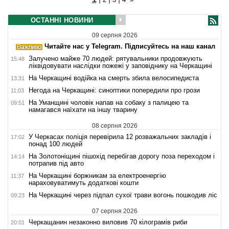
ОСТАННІ НОВИНИ
09 серпня 2026
Читайте нас у Telegram. Підписуйтесь на наш канал
Залучено майже 70 людей: рятувальники продовжують
15:48
ліквідовувати наслідки пожежі у заповіднику на Черкащині
На Черкащині водійка на смерть збила велосипедиста
13:31
Негода на Черкащині: синоптики попередили про грози
11:03
На Уманщині чоловік напав на собаку з палицею та
09:51
намагався наїхати на іншу тварину
08 серпня 2026
У Черкасах поліція перевірила 12 розважальних закладів і
17:02
понад 100 людей
На Золотоніщині пішохід перебігав дорогу поза переходом і
14:14
потрапив під авто
На Черкащині боржникам за електроенергію
11:37
нараховуватимуть додаткові кошти
На Черкащині через підпал сухої трави вогонь пошкодив ліс
09:23
07 серпня 2026
Черкащанин незаконно виловив 70 кілограмів риби
20:01