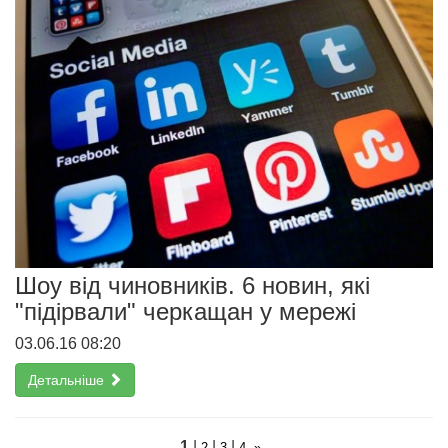
Шоу від чиновників. 6 новин, які
"підірвали" черкащан у мережі
03.06.16 08:20
Детальніше
1
|
|
|
2
3
4
»