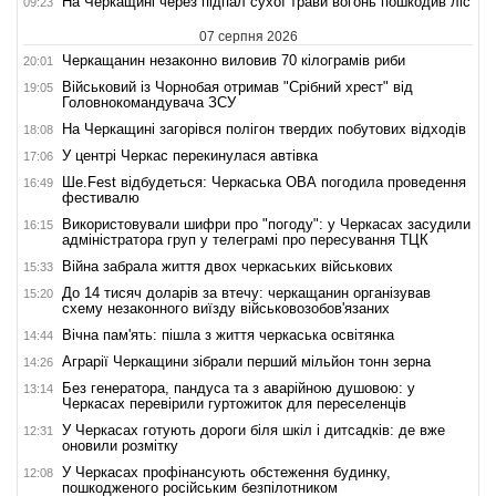
На Черкащині через підпал сухої трави вогонь пошкодив ліс
09:23
07 серпня 2026
Черкащанин незаконно виловив 70 кілограмів риби
20:01
Військовий із Чорнобая отримав "Срібний хрест" від
19:05
Головнокомандувача ЗСУ
На Черкащині загорівся полігон твердих побутових відходів
18:08
У центрі Черкас перекинулася автівка
17:06
Ше.Fest відбудеться: Черкаська ОВА погодила проведення
16:49
фестивалю
Використовували шифри про "погоду": у Черкасах засудили
16:15
адміністратора груп у телеграмі про пересування ТЦК
Війна забрала життя двох черкаських військових
15:33
До 14 тисяч доларів за втечу: черкащанин організував
15:20
схему незаконного виїзду військовозобов'язаних
Вічна пам'ять: пішла з життя черкаська освітянка
14:44
Аграрії Черкащини зібрали перший мільйон тонн зерна
14:26
Без генератора, пандуса та з аварійною душовою: у
13:14
Черкасах перевірили гуртожиток для переселенців
У Черкасах готують дороги біля шкіл і дитсадків: де вже
12:31
оновили розмітку
У Черкасах профінансують обстеження будинку,
12:08
пошкодженого російським безпілотником