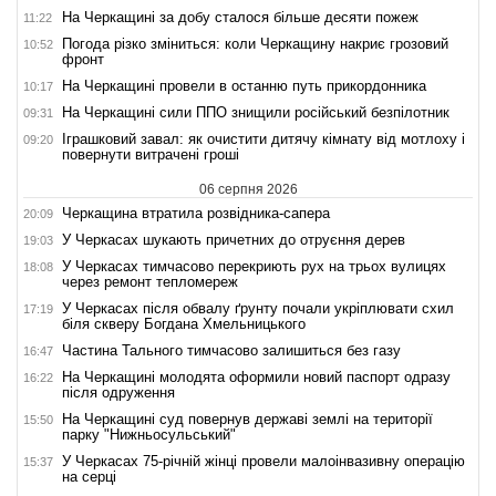
На Черкащині за добу сталося більше десяти пожеж
11:22
Погода різко зміниться: коли Черкащину накриє грозовий
10:52
фронт
На Черкащині провели в останню путь прикордонника
10:17
На Черкащині сили ППО знищили російський безпілотник
09:31
Іграшковий завал: як очистити дитячу кімнату від мотлоху і
09:20
повернути витрачені гроші
06 серпня 2026
Черкащина втратила розвідника-сапера
20:09
У Черкасах шукають причетних до отруєння дерев
19:03
У Черкасах тимчасово перекриють рух на трьох вулицях
18:08
через ремонт тепломереж
У Черкасах після обвалу ґрунту почали укріплювати схил
17:19
біля скверу Богдана Хмельницького
Частина Тального тимчасово залишиться без газу
16:47
На Черкащині молодята оформили новий паспорт одразу
16:22
після одруження
На Черкащині суд повернув державі землі на території
15:50
парку "Нижньосульський"
У Черкасах 75-річній жінці провели малоінвазивну операцію
15:37
на серці