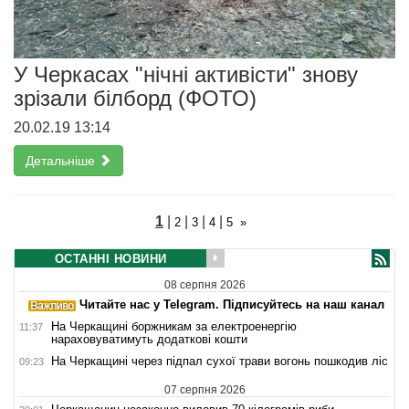
У Черкасах "нічні активісти" знову
зрізали білборд (ФОТО)
20.02.19 13:14
Детальніше
1
|
|
|
|
2
3
4
5
»
ОСТАННІ НОВИНИ
08 серпня 2026
Читайте нас у Telegram. Підписуйтесь на наш канал
На Черкащині боржникам за електроенергію
11:37
нараховуватимуть додаткові кошти
На Черкащині через підпал сухої трави вогонь пошкодив ліс
09:23
07 серпня 2026