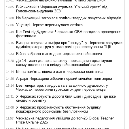
Черкащанин незаконно виловив 70 кілограмів риби
20:01
Військовий із Чорнобая отримав "Срібний хрест" від
19:05
Головнокомандувача ЗСУ
На Черкащині загорівся полігон твердих побутових відходів
18:08
У центрі Черкас перекинулася автівка
17:06
Ше.Fest відбудеться: Черкаська ОВА погодила проведення
16:49
фестивалю
Використовували шифри про "погоду": у Черкасах засудили
16:15
адміністратора груп у телеграмі про пересування ТЦК
Війна забрала життя двох черкаських військових
15:33
До 14 тисяч доларів за втечу: черкащанин організував
15:20
схему незаконного виїзду військовозобов'язаних
Вічна пам'ять: пішла з життя черкаська освітянка
14:44
Аграрії Черкащини зібрали перший мільйон тонн зерна
14:26
Без генератора, пандуса та з аварійною душовою: у
13:14
Черкасах перевірили гуртожиток для переселенців
У Черкасах готують дороги біля шкіл і дитсадків: де вже
12:31
оновили розмітку
У Черкасах профінансують обстеження будинку,
12:08
пошкодженого російським безпілотником
Черкаська педагогиня увійшла до топ-25 Global Teacher
11:57
Prize Ukraine 2026