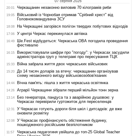
07 серпня 2026
Черкащанин незаконно виловив 70 кілограмів риби
20:01
Військовий із Чорнобая отримав "Срібний хрест" від
19:05
Головнокомандувача ЗСУ
На Черкащині загорівся полігон твердих побутових відходів
18:08
У центрі Черкас перекинулася автівка
17:06
Ше.Fest відбудеться: Черкаська ОВА погодила проведення
16:49
фестивалю
Використовували шифри про "погоду": у Черкасах засудили
16:15
адміністратора груп у телеграмі про пересування ТЦК
Війна забрала життя двох черкаських військових
15:33
До 14 тисяч доларів за втечу: черкащанин організував
15:20
схему незаконного виїзду військовозобов'язаних
Вічна пам'ять: пішла з життя черкаська освітянка
14:44
Аграрії Черкащини зібрали перший мільйон тонн зерна
14:26
Без генератора, пандуса та з аварійною душовою: у
13:14
Черкасах перевірили гуртожиток для переселенців
У Черкасах готують дороги біля шкіл і дитсадків: де вже
12:31
оновили розмітку
У Черкасах профінансують обстеження будинку,
12:08
пошкодженого російським безпілотником
Черкаська педагогиня увійшла до топ-25 Global Teacher
11:57