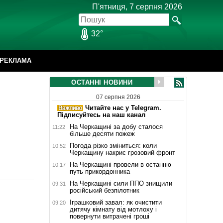
П'ятниця, 7 серпня 2026
32°
РЕКЛАМА
ОСТАННІ НОВИНИ
07 серпня 2026
Читайте нас у Telegram.
Підписуйтесь на наш канал
На Черкащині за добу сталося
11:22
більше десяти пожеж
Погода різко зміниться: коли
10:52
Черкащину накриє грозовий фронт
На Черкащині провели в останню
10:17
путь прикордонника
На Черкащині сили ППО знищили
09:31
російський безпілотник
Іграшковий завал: як очистити
09:20
дитячу кімнату від мотлоху і
повернути витрачені гроші