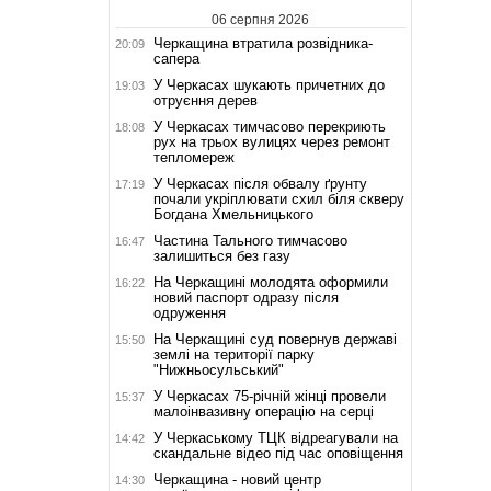
06 серпня 2026
Черкащина втратила розвідника-
20:09
сапера
У Черкасах шукають причетних до
19:03
отруєння дерев
У Черкасах тимчасово перекриють
18:08
рух на трьох вулицях через ремонт
тепломереж
У Черкасах після обвалу ґрунту
17:19
почали укріплювати схил біля скверу
Богдана Хмельницького
Частина Тального тимчасово
16:47
залишиться без газу
На Черкащині молодята оформили
16:22
новий паспорт одразу після
одруження
На Черкащині суд повернув державі
15:50
землі на території парку
"Нижньосульський"
У Черкасах 75-річній жінці провели
15:37
малоінвазивну операцію на серці
У Черкаському ТЦК відреагували на
14:42
скандальне відео під час оповіщення
Черкащина - новий центр
14:30