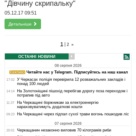
"Дівчину скрипальку"
05.12.17 09:51
Детальніше
1
|
2
»
ОСТАННІ НОВИНИ
08 серпня 2026
Читайте нас у Telegram. Підписуйтесь на наш канал
У Черкасах поліція перевірила 12 розважальних закладів і
17:02
понад 100 людей
На Золотоніщині пішохід перебігав дорогу поза переходом і
14:14
потрапив під авто
На Черкащині боржникам за електроенергію
11:37
нараховуватимуть додаткові кошти
На Черкащині через підпал сухої трави вогонь пошкодив ліс
09:23
07 серпня 2026
Черкащанин незаконно виловив 70 кілограмів риби
20:01