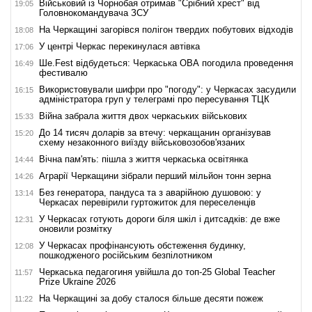
Військовий із Чорнобая отримав "Срібний хрест" від
19:05
Головнокомандувача ЗСУ
На Черкащині загорівся полігон твердих побутових відходів
18:08
У центрі Черкас перекинулася автівка
17:06
Ше.Fest відбудеться: Черкаська ОВА погодила проведення
16:49
фестивалю
Використовували шифри про "погоду": у Черкасах засудили
16:15
адміністратора груп у телеграмі про пересування ТЦК
Війна забрала життя двох черкаських військових
15:33
До 14 тисяч доларів за втечу: черкащанин організував
15:20
схему незаконного виїзду військовозобов'язаних
Вічна пам'ять: пішла з життя черкаська освітянка
14:44
Аграрії Черкащини зібрали перший мільйон тонн зерна
14:26
Без генератора, пандуса та з аварійною душовою: у
13:14
Черкасах перевірили гуртожиток для переселенців
У Черкасах готують дороги біля шкіл і дитсадків: де вже
12:31
оновили розмітку
У Черкасах профінансують обстеження будинку,
12:08
пошкодженого російським безпілотником
Черкаська педагогиня увійшла до топ-25 Global Teacher
11:57
Prize Ukraine 2026
На Черкащині за добу сталося більше десяти пожеж
11:22