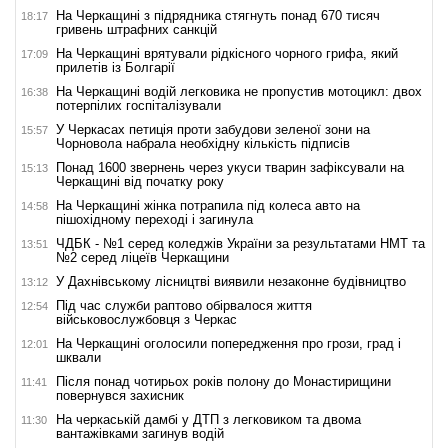
На Черкащині з підрядника стягнуть понад 670 тисяч
18:17
гривень штрафних санкцій
На Черкащині врятували рідкісного чорного грифа, який
17:09
прилетів із Болгарії
На Черкащині водій легковика не пропустив мотоцикл: двох
16:38
потерпілих госпіталізували
У Черкасах петиція проти забудови зеленої зони на
15:57
Чорновола набрала необхідну кількість підписів
Понад 1600 звернень через укуси тварин зафіксували на
15:13
Черкащині від початку року
На Черкащині жінка потрапила під колеса авто на
14:58
пішохідному переході і загинула
ЧДБК - №1 серед коледжів України за результатами НМТ та
13:51
№2 серед ліцеїв Черкащини
У Дахнівському лісництві виявили незаконне будівництво
13:12
Під час служби раптово обірвалося життя
12:54
військовослужбовця з Черкас
На Черкащині оголосили попередження про грози, град і
12:01
шквали
Після понад чотирьох років полону до Монастирищини
11:41
повернувся захисник
На черкаській дамбі у ДТП з легковиком та двома
11:30
вантажівками загинув водій