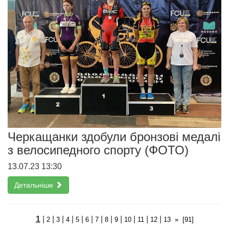
Черкащанки здобули бронзові медалі
з велосипедного спорту (ФОТО)
13.07.23 13:30
Детальніше
1
|
|
|
|
|
|
|
|
|
|
|
|
2
3
4
5
6
7
8
9
10
11
12
13
»
[91]