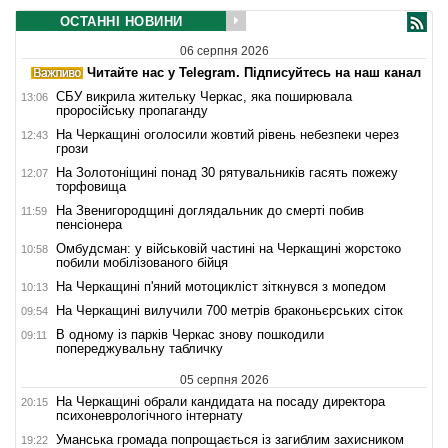
ОСТАННІ НОВИНИ
06 серпня 2026
Читайте нас у Telegram. Підписуйтесь на наш канал
СБУ викрила жительку Черкас, яка поширювала
13:06
проросійську пропаганду
На Черкащині оголосили жовтий рівень небезпеки через
12:43
грози
На Золотоніщині понад 30 рятувальників гасять пожежу
12:07
торфовища
На Звенигородщині доглядальник до смерті побив
11:59
пенсіонера
Омбудсман: у військовій частині на Черкащині жорстоко
10:58
побили мобілізованого бійця
На Черкащині п'яний мотоцикліст зіткнувся з мопедом
10:13
На Черкащині вилучили 700 метрів браконьєрських сіток
09:54
В одному із парків Черкас знову пошкодили
09:11
попереджувальну табличку
05 серпня 2026
На Черкащині обрали кандидата на посаду директора
20:15
психоневрологічного інтернату
Уманська громада попрощається із загиблим захисником
19:22