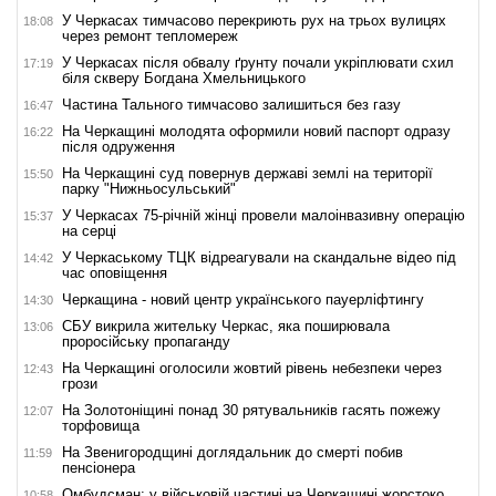
У Черкасах тимчасово перекриють рух на трьох вулицях
18:08
через ремонт тепломереж
У Черкасах після обвалу ґрунту почали укріплювати схил
17:19
біля скверу Богдана Хмельницького
Частина Тального тимчасово залишиться без газу
16:47
На Черкащині молодята оформили новий паспорт одразу
16:22
після одруження
На Черкащині суд повернув державі землі на території
15:50
парку "Нижньосульський"
У Черкасах 75-річній жінці провели малоінвазивну операцію
15:37
на серці
У Черкаському ТЦК відреагували на скандальне відео під
14:42
час оповіщення
Черкащина - новий центр українського пауерліфтингу
14:30
СБУ викрила жительку Черкас, яка поширювала
13:06
проросійську пропаганду
На Черкащині оголосили жовтий рівень небезпеки через
12:43
грози
На Золотоніщині понад 30 рятувальників гасять пожежу
12:07
торфовища
На Звенигородщині доглядальник до смерті побив
11:59
пенсіонера
Омбудсман: у військовій частині на Черкащині жорстоко
10:58