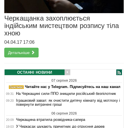
Черкащанка захоплюється
індійським мистецтвом розпису тіла
хною
04.04.17 17:06
Детальніше
ОСТАННІ НОВИНИ
07 серпня 2026
Читайте нас у Telegram. Підписуйтесь на наш канал
На Черкащині сили ППО знищили російський безпілотник
09:31
Іграшковий завал: як очистити дитячу кімнату від мотлоху і
09:20
повернути витрачені гроші
06 серпня 2026
Черкащина втратила розвідника-сапера
20:09
У Черкасах шукають причетних до отруєння дерев
19:03