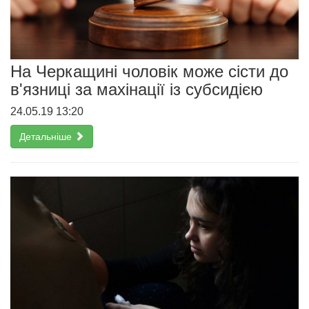
На Черкащині чоловік може сісти до
в'язниці за махінації із субсидією
24.05.19 13:20
Детальніше