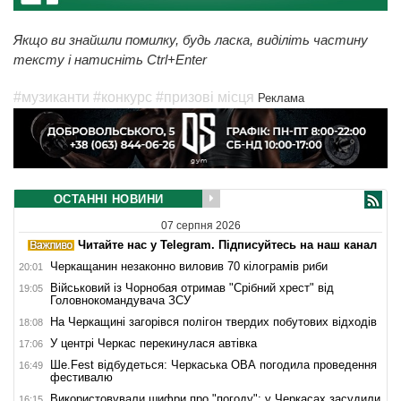
Якщо ви знайшли помилку, будь ласка, виділіть частину
тексту і натисніть Ctrl+Enter
#музиканти
#конкурс
#призові місця
Реклама
ОСТАННІ НОВИНИ
07 серпня 2026
Читайте нас у Telegram. Підписуйтесь на наш канал
Черкащанин незаконно виловив 70 кілограмів риби
20:01
Військовий із Чорнобая отримав "Срібний хрест" від
19:05
Головнокомандувача ЗСУ
На Черкащині загорівся полігон твердих побутових відходів
18:08
У центрі Черкас перекинулася автівка
17:06
Ше.Fest відбудеться: Черкаська ОВА погодила проведення
16:49
фестивалю
Використовували шифри про "погоду": у Черкасах засудили
16:15