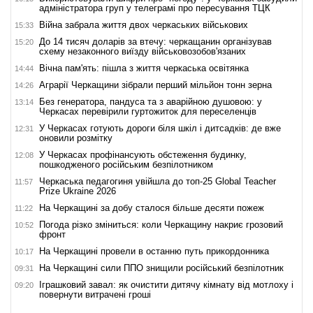
адміністратора груп у телеграмі про пересування ТЦК
Війна забрала життя двох черкаських військових
15:33
До 14 тисяч доларів за втечу: черкащанин організував
15:20
схему незаконного виїзду військовозобов'язаних
Вічна пам'ять: пішла з життя черкаська освітянка
14:44
Аграрії Черкащини зібрали перший мільйон тонн зерна
14:26
Без генератора, пандуса та з аварійною душовою: у
13:14
Черкасах перевірили гуртожиток для переселенців
У Черкасах готують дороги біля шкіл і дитсадків: де вже
12:31
оновили розмітку
У Черкасах профінансують обстеження будинку,
12:08
пошкодженого російським безпілотником
Черкаська педагогиня увійшла до топ-25 Global Teacher
11:57
Prize Ukraine 2026
На Черкащині за добу сталося більше десяти пожеж
11:22
Погода різко зміниться: коли Черкащину накриє грозовий
10:52
фронт
На Черкащині провели в останню путь прикордонника
10:17
На Черкащині сили ППО знищили російський безпілотник
09:31
Іграшковий завал: як очистити дитячу кімнату від мотлоху і
09:20
повернути витрачені гроші