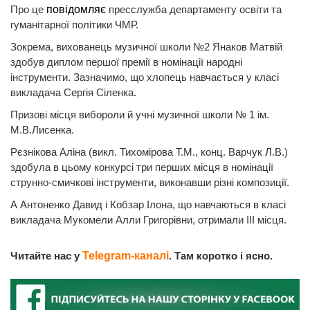
Про це
повідомляє
пресслужба департаменту освіти та
гуманітарної політики ЧМР.
Зокрема, вихованець музичної школи №2 Янаков Матвій
здобув диплом першої премії в номінації народні
інструменти. Зазначимо, що хлопець навчається у класі
викладача Сергія Сіленка.
Призові місця вибороли й учні музичної школи № 1 ім.
М.В.Лисенка.
Рєзнікова Аліна (викл. Тихомірова Т.М., конц. Варчук Л.В.)
здобула в цьому конкурсі три перших місця в номінації
струнно-смичкові інструменти, виконавши різні композиції.
А Антоненко Давид і Кобзар Ілона, що навчаються в класі
викладача Мукомели Алли Григорівни, отримали ІІІ місця.
Читайте нас у
Telegram-каналі
. Там коротко і ясно.