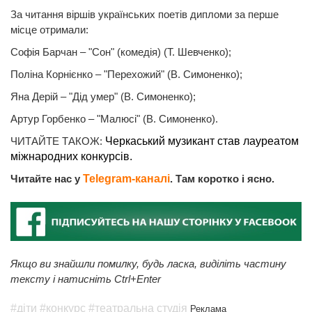
За читання віршів українських поетів дипломи за перше
місце отримали:
Софія Барчан – "Сон" (комедія) (Т. Шевченко);
Поліна Корнієнко – "Перехожий" (В. Симоненко);
Яна Дерій – "Дід умер" (В. Симоненко);
Артур Горбенко – "Малюсі" (В. Симоненко).
ЧИТАЙТЕ ТАКОЖ:
Черкаський музикант став лауреатом
міжнародних конкурсів.
Читайте нас у
Telegram-каналі
. Там коротко і ясно.
Якщо ви знайшли помилку, будь ласка, виділіть частину
тексту і натисніть Ctrl+Enter
#діти
#конкурс
#театральна студія
Реклама