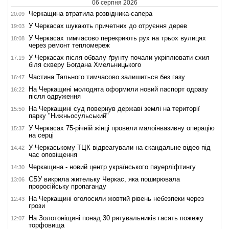
06 серпня 2026
Черкащина втратила розвідника-сапера
20:09
У Черкасах шукають причетних до отруєння дерев
19:03
У Черкасах тимчасово перекриють рух на трьох вулицях
18:08
через ремонт тепломереж
У Черкасах після обвалу ґрунту почали укріплювати схил
17:19
біля скверу Богдана Хмельницького
Частина Тального тимчасово залишиться без газу
16:47
На Черкащині молодята оформили новий паспорт одразу
16:22
після одруження
На Черкащині суд повернув державі землі на території
15:50
парку "Нижньосульський"
У Черкасах 75-річній жінці провели малоінвазивну операцію
15:37
на серці
У Черкаському ТЦК відреагували на скандальне відео під
14:42
час оповіщення
Черкащина - новий центр українського пауерліфтингу
14:30
СБУ викрила жительку Черкас, яка поширювала
13:06
проросійську пропаганду
На Черкащині оголосили жовтий рівень небезпеки через
12:43
грози
На Золотоніщині понад 30 рятувальників гасять пожежу
12:07
торфовища