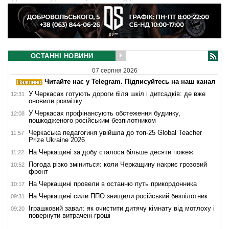
ОСТАННІ НОВИНИ
07 серпня 2026
Читайте нас у Telegram. Підписуйтесь на наш канал
У Черкасах готують дороги біля шкіл і дитсадків: де вже
12:31
оновили розмітку
У Черкасах профінансують обстеження будинку,
12:08
пошкодженого російським безпілотником
Черкаська педагогиня увійшла до топ-25 Global Teacher
11:57
Prize Ukraine 2026
На Черкащині за добу сталося більше десяти пожеж
11:22
Погода різко зміниться: коли Черкащину накриє грозовий
10:52
фронт
На Черкащині провели в останню путь прикордонника
10:17
На Черкащині сили ППО знищили російський безпілотник
09:31
Іграшковий завал: як очистити дитячу кімнату від мотлоху і
09:20
повернути витрачені гроші