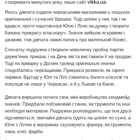
створювати минулого року, пише сайт
vikka.ua
.
Якось дівчата ходили черкаськими магазинами у пошуках
оригінальної і сучасної брошки. Тоді шопінг у них так і не
вдався, проте наштовхнув Юлю і Лілю на думку створити
бажану прикрасу власноруч. Значок вийшов яскравим і
цікавим, тож дівчата замислились про маленький бізнес.
Спочатку подружки створили невеличку пробну партію
дерев’яних прикрас і на День міста виставили її на продаж.
Тоді на ярмарку у Долині троянд оригінальні значки
сподобались черкащанам. Прикраси розмели, як гарячі
пиріжки. Відтоді у Юлі та Лілі з’явилось багато клієнтів та
покупців не лише у Черкасах, а й у Львові та Києві.
Дівчата вирішили почати своє міні-виробництво хендмейд
значків. Придбали лобзиковий станок, інструменти та інші
необхідні матеріали. Подружки розповідають, що їхні друзі
підсміюються: звичайні дівчата їздять на шопінг по сукні, а
Юля з Лілею в магазинах скуповують фанеру, інструменти,
лаки, клеї, фарби.