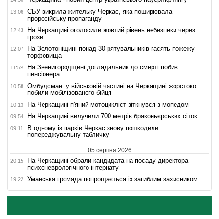
СБУ викрила жительку Черкас, яка поширювала
13:06
проросійську пропаганду
На Черкащині оголосили жовтий рівень небезпеки через
12:43
грози
На Золотоніщині понад 30 рятувальників гасять пожежу
12:07
торфовища
На Звенигородщині доглядальник до смерті побив
11:59
пенсіонера
Омбудсман: у військовій частині на Черкащині жорстоко
10:58
побили мобілізованого бійця
На Черкащині п'яний мотоцикліст зіткнувся з мопедом
10:13
На Черкащині вилучили 700 метрів браконьєрських сіток
09:54
В одному із парків Черкас знову пошкодили
09:11
попереджувальну табличку
05 серпня 2026
На Черкащині обрали кандидата на посаду директора
20:15
психоневрологічного інтернату
Уманська громада попрощається із загиблим захисником
19:22