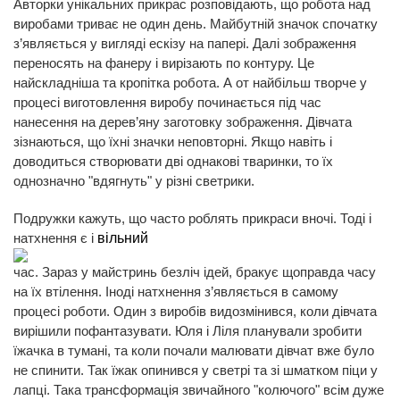
Авторки унікальних прикрас розповідають, що робота над
виробами триває не один день. Майбутній значок спочатку
з’являється у вигляді ескізу на папері. Далі зображення
переносять на фанеру і вирізають по контуру. Це
найскладніша та кропітка робота. А от найбільш творче у
процесі виготовлення виробу починається під час
нанесення на дерев’яну заготовку зображення. Дівчата
зізнаються, що їхні значки неповторні. Якщо навіть і
доводиться створювати дві однакові тваринки, то їх
однозначно "вдягнуть" у різні светрики.
Подружки кажуть, що часто роблять прикраси вночі. Тоді і
натхнення є і
вільний
час. Зараз у майстринь безліч ідей, бракує щоправда часу
на їх втілення. Іноді натхнення з’являється в самому
процесі роботи. Один з виробів видозмінився, коли дівчата
вирішили пофантазувати. Юля і Ліля планували зробити
їжачка в тумані, та коли почали малювати дівчат вже було
не спинити. Так їжак опинився у светрі та зі шматком піци у
лапці. Така трансформація звичайного "колючого" всім дуже