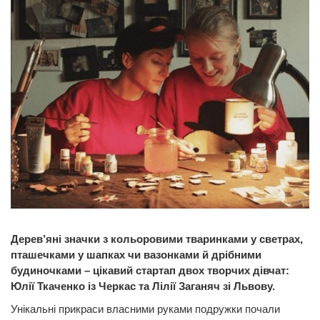
Дерев’яні значки з кольоровими тваринками у светрах,
пташечками у шапках чи вазонками й дрібними
будиночками – цікавий стартап двох творчих дівчат:
Юлії Ткаченко із Черкас та Лілії Заганяч зі Львову.
Унікальні прикраси власними руками подружки почали