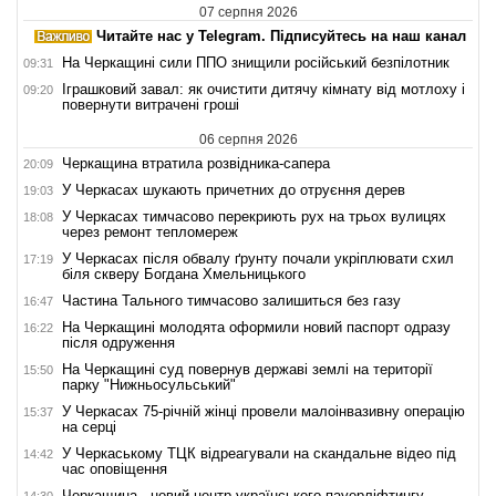
07 серпня 2026
Читайте нас у Telegram. Підписуйтесь на наш канал
На Черкащині сили ППО знищили російський безпілотник
09:31
Іграшковий завал: як очистити дитячу кімнату від мотлоху і
09:20
повернути витрачені гроші
06 серпня 2026
Черкащина втратила розвідника-сапера
20:09
У Черкасах шукають причетних до отруєння дерев
19:03
У Черкасах тимчасово перекриють рух на трьох вулицях
18:08
через ремонт тепломереж
У Черкасах після обвалу ґрунту почали укріплювати схил
17:19
біля скверу Богдана Хмельницького
Частина Тального тимчасово залишиться без газу
16:47
На Черкащині молодята оформили новий паспорт одразу
16:22
після одруження
На Черкащині суд повернув державі землі на території
15:50
парку "Нижньосульський"
У Черкасах 75-річній жінці провели малоінвазивну операцію
15:37
на серці
У Черкаському ТЦК відреагували на скандальне відео під
14:42
час оповіщення
Черкащина - новий центр українського пауерліфтингу
14:30