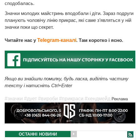
сподобалась.
Значки молодих майстринь вподобали і діти. Зараз подруги
планують чоловічу лінію прикрас, які саме з’являться у ній
значки поки що секрет.
Читайте нас у
Telegram-каналі
. Там коротко і ясно.
Якщо ви знайшли помилку, будь ласка, виділіть частину
тексту і натисніть Ctrl+Enter
#значки
#дует
#вироби
#прикраси
#хендмейд
Реклама
ОСТАННІ НОВИНИ