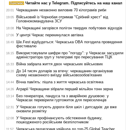
Читайте нас у Telegram. Підписуйтесь на наш канал
Черкащанин незаконно виловив 70 кілограмів риби
20:01
Військовий із Чорнобая отримав "Срібний хрест" від
19:05
Головнокомандувача ЗСУ
На Черкащині загорівся полігон твердих побутових відходів
18:08
У центрі Черкас перекинулася автівка
17:06
Ше.Fest відбудеться: Черкаська ОВА погодила проведення
16:49
фестивалю
Використовували шифри про "погоду": у Черкасах засудили
16:15
адміністратора груп у телеграмі про пересування ТЦК
Війна забрала життя двох черкаських військових
15:33
До 14 тисяч доларів за втечу: черкащанин організував
15:20
схему незаконного виїзду військовозобов'язаних
Вічна пам'ять: пішла з життя черкаська освітянка
14:44
Аграрії Черкащини зібрали перший мільйон тонн зерна
14:26
Без генератора, пандуса та з аварійною душовою: у
13:14
Черкасах перевірили гуртожиток для переселенців
У Черкасах готують дороги біля шкіл і дитсадків: де вже
12:31
оновили розмітку
У Черкасах профінансують обстеження будинку,
12:08
пошкодженого російським безпілотником
Черкаська педагогиня увійшла до топ-25 Global Teacher
11:57