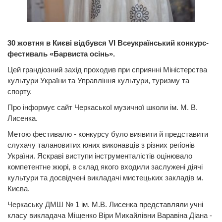
30 жовтня в Києві відбувся VI Всеукраїнський конкурс-
фестиваль «Барвиста осінь».
Цей грандіозний захід проходив при сприянні Міністерства
культури України та Управління культури, туризму та
спорту.
Про інформує сайт Черкаської музичної школи ім. М. В.
Лисенка.
Метою фестивалю - конкурсу було виявити й представити
слухачу талановитих юних виконавців з різних регіонів
України. Яскраві виступи інструменталістів оцінювало
компетентне жюрі, в склад якого входили заслужені діячі
культури та досвідчені викладачі мистецьких закладів м.
Києва.
Черкаську ДМШ № 1 ім. М.В. Лисенка представляли учні
класу викладача Міщенко Віри Михайлівни Варавіна Діана -