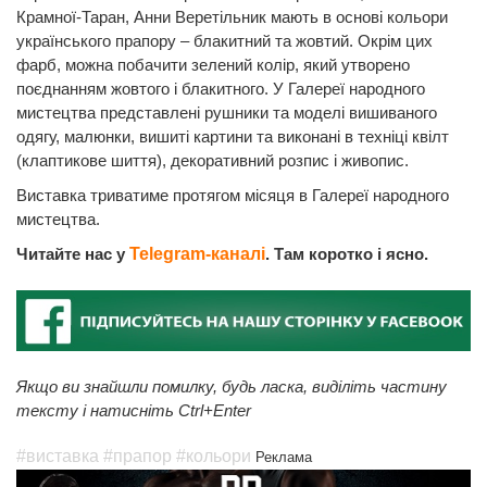
Крамної-Таран, Анни Веретільник мають в основі кольори
українського прапору – блакитний та жовтий. Окрім цих
фарб, можна побачити зелений колір, який утворено
поєднанням жовтого і блакитного. У Галереї народного
мистецтва представлені рушники та моделі вишиваного
одягу, малюнки, вишиті картини та виконані в техніці квілт
(клаптикове шиття), декоративний розпис і живопис.
Виставка триватиме протягом місяця в Галереї народного
мистецтва.
Читайте нас у
Telegram-каналі
. Там коротко і ясно.
Якщо ви знайшли помилку, будь ласка, виділіть частину
тексту і натисніть Ctrl+Enter
#виставка
#прапор
#кольори
Реклама