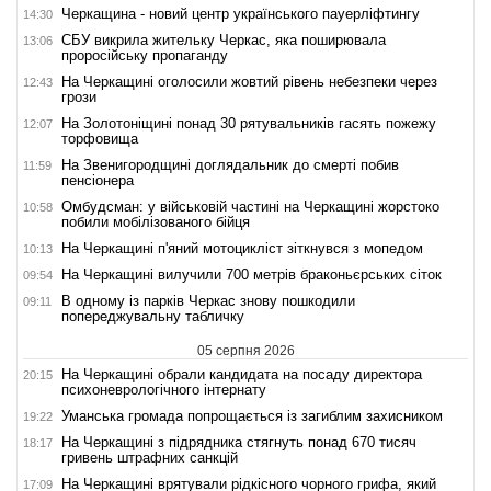
Черкащина - новий центр українського пауерліфтингу
14:30
СБУ викрила жительку Черкас, яка поширювала
13:06
проросійську пропаганду
На Черкащині оголосили жовтий рівень небезпеки через
12:43
грози
На Золотоніщині понад 30 рятувальників гасять пожежу
12:07
торфовища
На Звенигородщині доглядальник до смерті побив
11:59
пенсіонера
Омбудсман: у військовій частині на Черкащині жорстоко
10:58
побили мобілізованого бійця
На Черкащині п'яний мотоцикліст зіткнувся з мопедом
10:13
На Черкащині вилучили 700 метрів браконьєрських сіток
09:54
В одному із парків Черкас знову пошкодили
09:11
попереджувальну табличку
05 серпня 2026
На Черкащині обрали кандидата на посаду директора
20:15
психоневрологічного інтернату
Уманська громада попрощається із загиблим захисником
19:22
На Черкащині з підрядника стягнуть понад 670 тисяч
18:17
гривень штрафних санкцій
На Черкащині врятували рідкісного чорного грифа, який
17:09