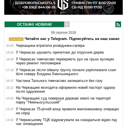
ОСТАННІ НОВИНИ
06 серпня 2026
Читайте нас у Telegram. Підписуйтесь на наш канал
Черкащина втратила розвідника-сапера
20:09
У Черкасах шукають причетних до отруєння дерев
19:03
У Черкасах тимчасово перекриють рух на трьох вулицях
18:08
через ремонт тепломереж
У Черкасах після обвалу ґрунту почали укріплювати схил
17:19
біля скверу Богдана Хмельницького
Частина Тального тимчасово залишиться без газу
16:47
На Черкащині молодята оформили новий паспорт одразу
16:22
після одруження
На Черкащині суд повернув державі землі на території
15:50
парку "Нижньосульський"
У Черкасах 75-річній жінці провели малоінвазивну операцію
15:37
на серці
У Черкаському ТЦК відреагували на скандальне відео під
14:42
час оповіщення