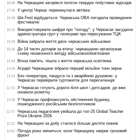
На Черкащині загорівся полігон твердих побутових відходів
18:08
У центрі Черкас перекинулася автівка
17:06
Ше.Fest відбудеться: Черкаська ОВА погодила проведення
16:49
фестивалю
Використовували шифри про "погоду": у Черкасах засудили
16:15
адміністратора груп у телеграмі про пересування ТЦК
Війна забрала життя двох черкаських військових
15:33
До 14 тисяч доларів за втечу: черкащанин організував
15:20
схему незаконного виїзду військовозобов'язаних
Вічна пам'ять: пішла з життя черкаська освітянка
14:44
Аграрії Черкащини зібрали перший мільйон тонн зерна
14:26
Без генератора, пандуса та з аварійною душовою: у
13:14
Черкасах перевірили гуртожиток для переселенців
У Черкасах готують дороги біля шкіл і дитсадків: де вже
12:31
оновили розмітку
У Черкасах профінансують обстеження будинку,
12:08
пошкодженого російським безпілотником
Черкаська педагогиня увійшла до топ-25 Global Teacher
11:57
Prize Ukraine 2026
На Черкащині за добу сталося більше десяти пожеж
11:22
Погода різко зміниться: коли Черкащину накриє грозовий
10:52
фронт