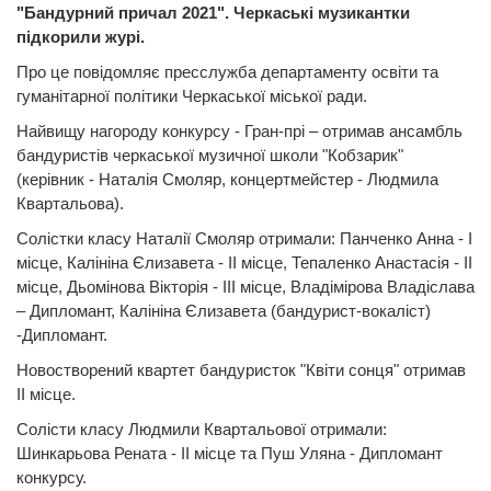
"Бандурний причал 2021". Черкаські музикантки
підкорили журі.
Про це повідомляє пресслужба департаменту освіти та
гуманітарної політики Черкаської міської ради.
Найвищу нагороду конкурсу - Гран-прі – отримав ансамбль
бандуристів черкаської музичної школи "Кобзарик"
(керівник - Наталія Смоляр, концертмейстер - Людмила
Квартальова).
Солістки класу Наталії Смоляр отримали: Панченко Анна - І
місце, Калініна Єлизавета - ІІ місце, Тепаленко Анастасія - ІІ
місце, Дьомінова Вікторія - ІІІ місце, Владімірова Владіслава
– Дипломант, Калініна Єлизавета (бандурист-вокаліст)
-Дипломант.
Новостворений квартет бандуристок "Квіти сонця" отримав
ІІ місце.
Солісти класу Людмили Квартальової отримали:
Шинкарьова Рената - ІІ місце та Пуш Уляна - Дипломант
конкурсу.