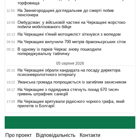
торфовища
На Звенигородщині доглядальник до смерті побив
11:59
пенсіонера
Омбудсман: у військовій частині на Черкащині жорстоко
10:58
побили мобілізованого бійця
На Черкащині п'яний мотоцикліст зіткнувся з мопедом
10:13
На Черкащині вилучили 700 метрів браконьєрських сіток
09:54
В одному із парків Черкас знову пошкодили
09:11
попереджувальну табличку
05 серпня 2026
На Черкащині обрали кандидата на посаду директора
20:15
психоневрологічного інтернату
Уманська громада попрощається із загиблим захисником
19:22
На Черкащині з підрядника стягнуть понад 670 тисяч
18:17
гривень штрафних санкцій
На Черкащині врятували рідкісного чорного грифа, який
17:09
прилетів із Болгарії
Про проект
Відповідальність
Контакти