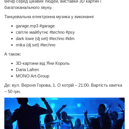
Вечір серед цікавих людей, виставки 3D картин і
багатоканального звуку.
Танцювальна електронна музика у виконанні
garage.mp3 #garage
світле майбутнє #techno #psy
dark lowe (dj set) #techno #idm
mika (dj set) #techno
А також:
3D-картини від Яни Король
Daria Lafren
MONO Art-Group
Де: вул. Верхня Горова, 1. О котрій – 21:00. Вартість квитка
– 50 грн.