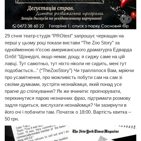
29 січня театр-студія “PROtest” запрошує черкащан на
перші у цьому році покази вистави “The Zoo Story” за
однойменною п’єсою американського драматурга Едварда
Олбі! "Щонеділі, якщо немає дощу, я сиджу саме на цій
лавці. Тут самотньо, тут ніхто ніколи не сидить, мені тут
подобається..." (“TheZooStory”) Чи траплялося Вам, мріючи
про усамітнення, про можливість побути сам на сам зі
своїми думками, зустріти незнайомця, який понад усе
прагне до спілкування? Як же вчинити: проігнорувати,
перекинутися парою незначних фраз, підтримати розмову
задля годиться, вислухати незнайомця? Чи зазирнути в
його очі і побачити там. Початок о 18:00. Вартість квитка –
50 грн.