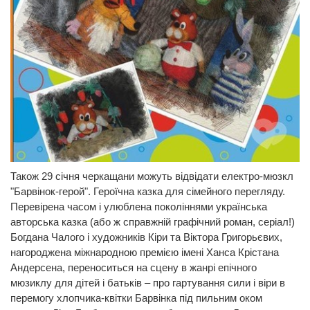
Також 29 січня черкащани можуть відвідати електро-мюзкл
"Барвінок-герой". Героїчна казка для сімейного перегляду.
Перевірена часом і улюблена поколіннями українська
авторська казка (або ж справжній графічний роман, серіал!)
Богдана Чалого і художників Кіри та Віктора Григорьєвих,
нагороджена міжнародною премією імені Ханса Крістана
Андерсена, переноситься на сцену в жанрі епічного
мюзиклу для дітей і батьків – про гартування сили і віри в
перемогу хлопчика-квітки Барвінка під пильним оком