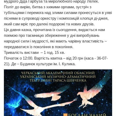
мудрого Діда Гарбуза та миролюбного народу Лелек.
Політ до вирію, битва з хижими орлами, зустріч з
тубільцями і перемога над злими силами пронесуться в уяві
піснями в супроводі оркестру і композицій хлопця ді-джея,
який сам мріє про далекі подорожі та нових друзів.
Ця давня казка, прочитана із сьогодення, видається нам
поемою про таємницю збереження у дні випробувань
народної сили і мудрості, які мають чарівну властивість –
передаватися із покоління в покоління.
Тривалість вистави – 1 год. 15 хв.
Початок о 12:00. Вартість квитка – від 20 грн (каса - 36-07-
21). Де – Будинок культури ім. І. Кулика.