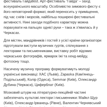
фестиваль Гайдаfest. Арт-фестиваль "Гайда" – захід
всеукраїнського масштабу. Особливістю зимового фесту є
його неповторний формат, який переносить у приміщення,
під час снігів і морозів, найбільш поширені фестивальні
активності. Нині заходи подібного характеру можна
порахувати на пальцях однієї руки – така ж з’явилась й у
Черкасах.
Для містян, мандрівників і гостей з усієї країни організатори
підготували виступи музичних гуртів, спілкування з
лекторами та письменниками, виставку робіт відомих
черкаських фотографів, ярмарок їжі та хенд-мейду,
фотозону тощо.
Насичену музичну програму формуватимуть молоді
українські виконавці: ХАС (Львів), Zapaska (Кам’янець-
Подільський), Колір (Одеса), Semmar (Київ), Олександр
Дубина (Черкаси), Циферблат (Київ).
Мозковий штурм на літературно-лекційній частині
забезпечать культові лектори і письменники: Майкл Щур
(Київ), Олександр Ірванець (Рівне), Валентин Чернявський