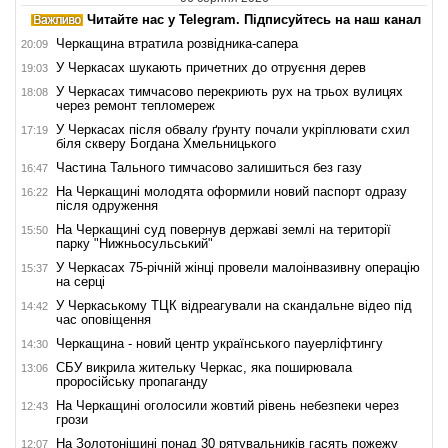
Читайте нас у Telegram. Підписуйтесь на наш канал
Черкащина втратила розвідника-сапера
20:09
У Черкасах шукають причетних до отруєння дерев
19:03
У Черкасах тимчасово перекриють рух на трьох вулицях
18:08
через ремонт тепломереж
У Черкасах після обвалу ґрунту почали укріплювати схил
17:19
біля скверу Богдана Хмельницького
Частина Тального тимчасово залишиться без газу
16:47
На Черкащині молодята оформили новий паспорт одразу
16:22
після одруження
На Черкащині суд повернув державі землі на території
15:50
парку "Нижньосульський"
У Черкасах 75-річній жінці провели малоінвазивну операцію
15:37
на серці
У Черкаському ТЦК відреагували на скандальне відео під
14:42
час оповіщення
Черкащина - новий центр українського пауерліфтингу
14:30
СБУ викрила жительку Черкас, яка поширювала
13:06
проросійську пропаганду
На Черкащині оголосили жовтий рівень небезпеки через
12:43
грози
На Золотоніщині понад 30 рятувальників гасять пожежу
12:07