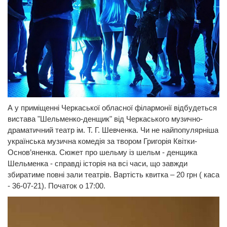
А у приміщенні Черкаської обласної філармонії відбудеться
вистава "Шельменко-денщик" від Черкаського музично-
драматичний театр ім. Т. Г. Шевченка. Чи не найпопулярніша
українська музична комедія за твором Григорія Квітки-
Основ’яненка. Сюжет про шельму із шельм - денщика
Шельменка - справді історія на всі часи, що завжди
збиратиме повні зали театрів. Вартість квитка – 20 грн ( каса
- 36-07-21). Початок о 17:00.