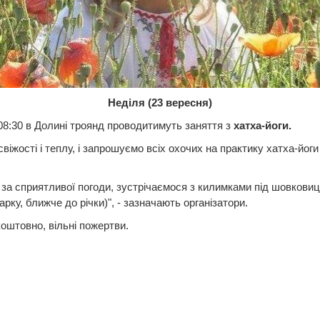
Неділя (23 вересня)
08:30 в Долині троянд проводитимуть заняття з
хатха-йоги.
свіжості і теплу, і запрошуємо всіх охочих на практику хатха-йоги
 за сприятливої погоди, зустрічаємося з килимками під шовкови
арку, ближче до річки)", - зазначають організатори.
коштовно, вільні пожертви.