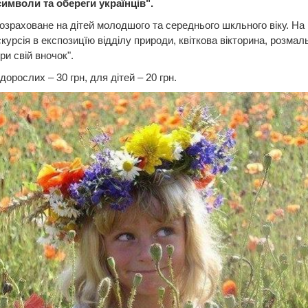
символи та обереги українців".
озраховане на дітей молодшого та середнього шкльного віку. На
скурсія в експозицїю відділу природи, квіткова вікторина, розмал
ри свій вночок".
дорослих – 30 грн, для дітей – 20 грн.