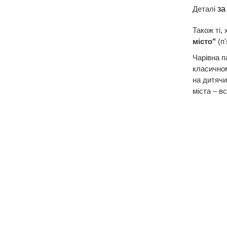
Деталі
за
Також ті,
місто"
(п'
Чарівна п
класично
на дитячи
міста – в