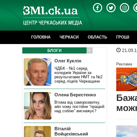
ГОЛОВНА
ЧЕРКАСИ
ОБЛАСТЬ
ГРОШІ
21.09.1
БЛОГИ
Олег Куклін
Реклама
ЧДБК - №1 серед
коледжів України за
результатами НМТ та №2
серед ліцеїв Черкащини
Олена Берестенко
Бажа
Втома від саморозвитку,
мож
або чому постійне “працюй
над собою” виснажує?
Віталій
Войцехівський