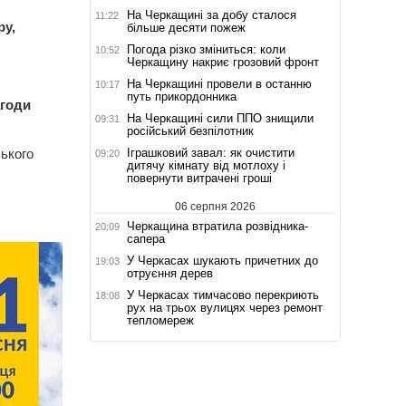
На Черкащині за добу сталося
11:22
ру,
більше десяти пожеж
Погода різко зміниться: коли
10:52
Черкащину накриє грозовий фронт
На Черкащині провели в останню
10:17
путь прикордонника
агоди
На Черкащині сили ППО знищили
09:31
російський безпілотник
Іграшковий завал: як очистити
ського
09:20
дитячу кімнату від мотлоху і
повернути витрачені гроші
06 серпня 2026
Черкащина втратила розвідника-
20:09
сапера
У Черкасах шукають причетних до
19:03
отруєння дерев
У Черкасах тимчасово перекриють
18:08
рух на трьох вулицях через ремонт
тепломереж