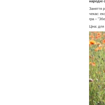
народні 
Заняття р
чекає: ек
гра – "Збе
Ціна: для 