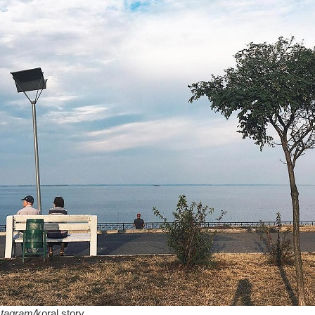
tagram/
koral.story