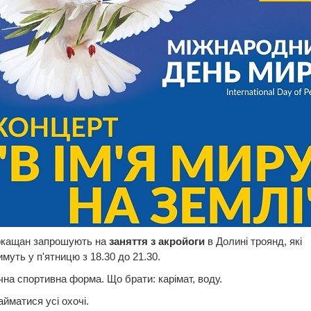
ркащан запрошують на
заняття з акройоги
в Долині троянд, які
муть у п'ятницю з 18.30 до 21.30.
чна спортивна форма. Що брати: карімат, воду.
йматися усі охочі.