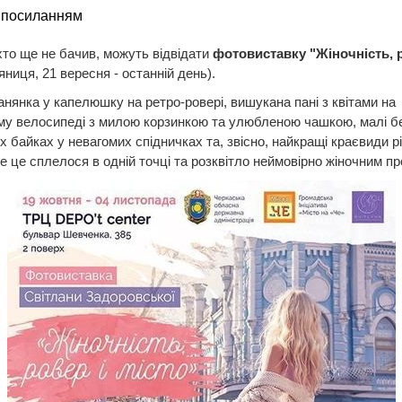
 посиланням
 хто ще не бачив, можуть відвідати
фотовиставку "Жіночність, р
яниця, 21 вересня - останній день).
анянка у капелюшку на ретро-ровері, вишукана пані з квітами на
му велосипеді з милою корзинкою та улюбленою чашкою, малі б
х байках у невагомих спідничках та, звісно, найкращі краєвиди р
се це сплелося в одній точці та розквітло неймовірно жіночним пр