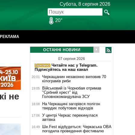
Субота, 8 серпня 2026
20°
РЕКЛАМА
ОСТАННІ НОВИНИ
07 серпня 2026
Читайте нас у Telegram.
Підписуйтесь на наш канал
Черкащанин незаконно виловив 70
20:01
кілограмів риби
Військовий із Чорнобая отримав
19:05
"Срібний хрест" від
кі не
Головнокомандувача ЗСУ
На Черкащині загорівся полігон
18:08
твердих побутових відходів
У центрі Черкас перекинулася
17:06
автівка
Ше.Fest відбудеться: Черкаська ОВА
16:49
погодила проведення фестивалю