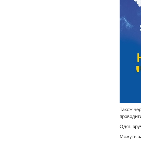
Також че
проводити
Одяг: зру
Можуть за