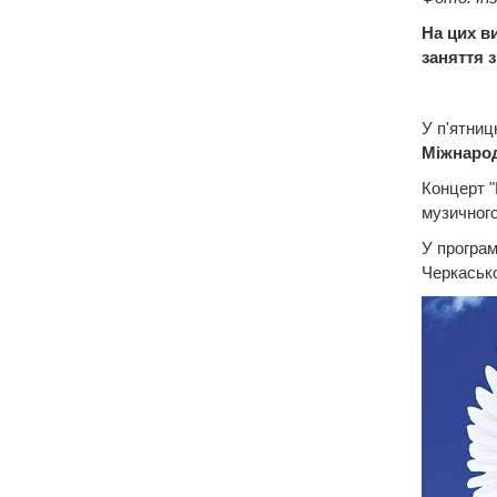
На цих в
заняття з
У п'ятниц
Міжнарод
Концерт "
музичного
У програм
Черкасько