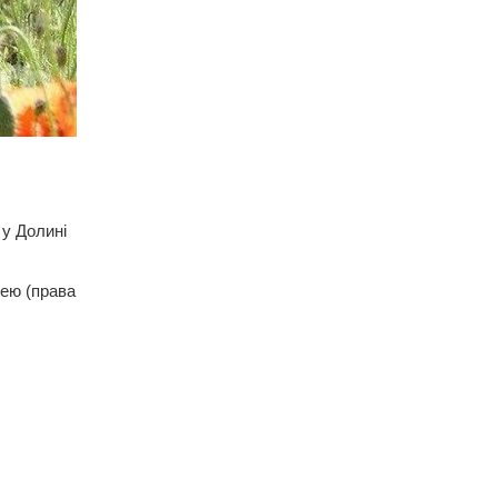
 у Долині
цею (права