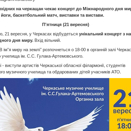
ихідних на черкащан чекає концерт до Міжнародного дня ми
 йоги, баскетбольний матч, виставки та вистави.
П'ятниця (21 вересня)
ю, 21 вересня, у Черкасах відбудеться
унікальний концерт з н
ного дня миру.
Вхід вільний.
В ім"я миру на землі" розпочнеться о 18-00 в органній залі Черка
 училища ім. С.С. Гулака-Артемовського.
і - виступи артистів Черкаської обласної філармонії, студентів
го музичного училища та обдарованих дітей учасників АТО.