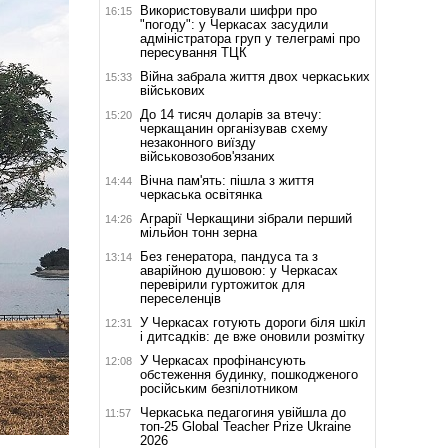
Використовували шифри про
16:15
"погоду": у Черкасах засудили
адміністратора груп у телеграмі про
пересування ТЦК
Війна забрала життя двох черкаських
15:33
військових
До 14 тисяч доларів за втечу:
15:20
черкащанин організував схему
незаконного виїзду
військовозобов'язаних
Вічна пам'ять: пішла з життя
14:44
черкаська освітянка
Аграрії Черкащини зібрали перший
14:26
мільйон тонн зерна
Без генератора, пандуса та з
13:14
аварійною душовою: у Черкасах
перевірили гуртожиток для
переселенців
У Черкасах готують дороги біля шкіл
12:31
і дитсадків: де вже оновили розмітку
У Черкасах профінансують
12:08
обстеження будинку, пошкодженого
російським безпілотником
Черкаська педагогиня увійшла до
11:57
топ-25 Global Teacher Prize Ukraine
2026