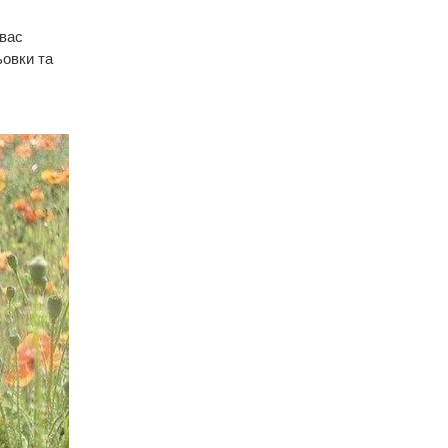
 вас
ьовки та