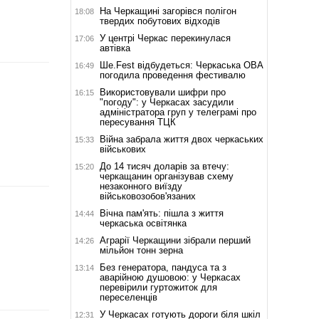
На Черкащині загорівся полігон
18:08
твердих побутових відходів
У центрі Черкас перекинулася
17:06
автівка
Ше.Fest відбудеться: Черкаська ОВА
16:49
погодила проведення фестивалю
Використовували шифри про
16:15
"погоду": у Черкасах засудили
адміністратора груп у телеграмі про
пересування ТЦК
Війна забрала життя двох черкаських
15:33
військових
До 14 тисяч доларів за втечу:
15:20
черкащанин організував схему
незаконного виїзду
військовозобов'язаних
Вічна пам'ять: пішла з життя
14:44
черкаська освітянка
Аграрії Черкащини зібрали перший
14:26
мільйон тонн зерна
Без генератора, пандуса та з
13:14
аварійною душовою: у Черкасах
перевірили гуртожиток для
переселенців
У Черкасах готують дороги біля шкіл
12:31