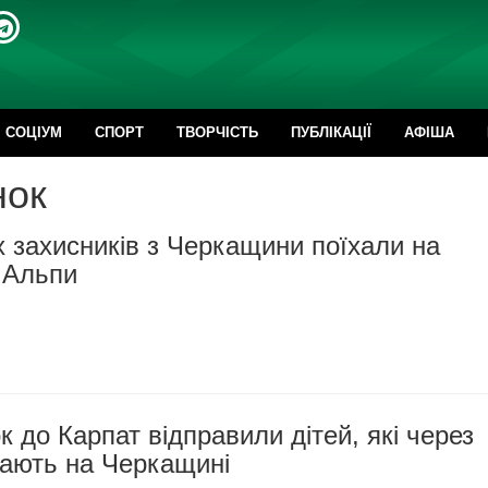
CОЦІУМ
СПОРТ
ТВОРЧІСТЬ
ПУБЛІКАЦІЇ
АФІША
нок
х захисників з Черкащини поїхали на
 Альпи
к до Карпат відправили дітей, які через
вають на Черкащині