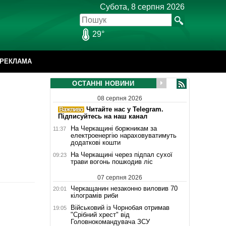
Субота, 8 серпня 2026
29°
РЕКЛАМА
ОСТАННІ НОВИНИ
08 серпня 2026
Читайте нас у Telegram.
Підписуйтесь на наш канал
На Черкащині боржникам за
11:37
електроенергію нараховуватимуть
додаткові кошти
На Черкащині через підпал сухої
09:23
трави вогонь пошкодив ліс
07 серпня 2026
Черкащанин незаконно виловив 70
20:01
кілограмів риби
Військовий із Чорнобая отримав
19:05
"Срібний хрест" від
Головнокомандувача ЗСУ