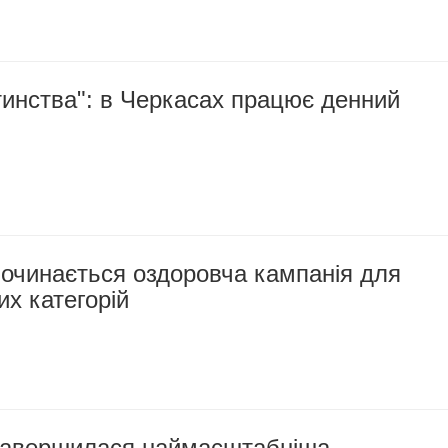
инства": в Черкасах працює денний
починається оздоровча кампанія для
их категорій
завершилася наймасштабніша