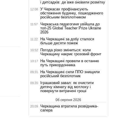
і дитсадків: де вже оновили розмітку
У Черкасах профінансують
12:08
обстеження будинку, пошкодженого
російським безпілотником
Черкаська педагогиня увійшла до
11:57
топ-25 Global Teacher Prize Ukraine
2026
На Черкащині за добу сталося
11:22
більше десяти пожеж
Погода різко зміниться: коли
10:52
Черкащину накриє грозовий фронт
На Черкащині провели в останню
10:17
путь прикордонника
На Черкащині сили ППО знищили
09:31
російський безпілотник
Іграшковий завал: як очистити
09:20
дитячу кімнату від мотлоху і
повернути витрачені гроші
06 серпня 2026
Черкащина втратила розвідника-
20:09
сапера