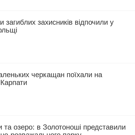
ти загиблих захисників відпочили у
ольщі
аленьких черкащан поїхали на
 Карпати
ки та озеро: в Золотоноші представили
вно-розважального парку