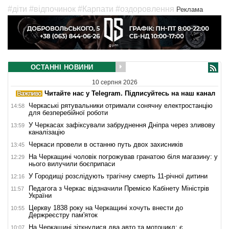
#діти
#відпочинок
#Карпати
#оздоровлення
Реклама
ОСТАННІ НОВИНИ
10 серпня 2026
Читайте нас у Telegram. Підписуйтесь на наш канал
Черкаські рятувальники отримали сонячну електростанцію
14:58
для безперебійної роботи
У Черкасах зафіксували забруднення Дніпра через зливову
13:59
каналізацію
Черкаси провели в останню путь двох захисників
13:45
На Черкащині чоловік погрожував гранатою біля магазину: у
12:29
нього вилучили боєприпаси
У Городищі розслідують трагічну смерть 11-річної дитини
12:16
Педагога з Черкас відзначили Премією Кабінету Міністрів
11:57
України
Церкву 1838 року на Черкащині хочуть внести до
10:55
Держреєстру пам'яток
На Черкащині зіткнулися два авто та мотоцикл: є
10:07