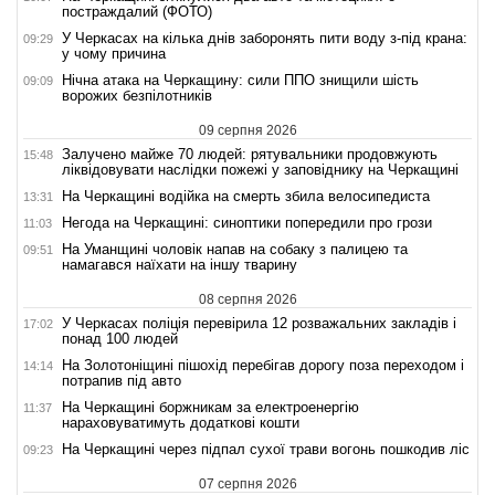
постраждалий (ФОТО)
У Черкасах на кілька днів заборонять пити воду з-під крана:
09:29
у чому причина
Нічна атака на Черкащину: сили ППО знищили шість
09:09
ворожих безпілотників
09 серпня 2026
Залучено майже 70 людей: рятувальники продовжують
15:48
ліквідовувати наслідки пожежі у заповіднику на Черкащині
На Черкащині водійка на смерть збила велосипедиста
13:31
Негода на Черкащині: синоптики попередили про грози
11:03
На Уманщині чоловік напав на собаку з палицею та
09:51
намагався наїхати на іншу тварину
08 серпня 2026
У Черкасах поліція перевірила 12 розважальних закладів і
17:02
понад 100 людей
На Золотоніщині пішохід перебігав дорогу поза переходом і
14:14
потрапив під авто
На Черкащині боржникам за електроенергію
11:37
нараховуватимуть додаткові кошти
На Черкащині через підпал сухої трави вогонь пошкодив ліс
09:23
07 серпня 2026