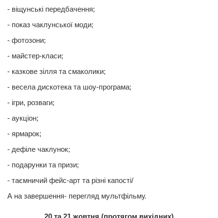
- віщунські передбачення;
- показ чаклунської моди;
- фотозони;
- майстер-класи;
- казкове зілля та смаколики;
- весела дискотека та шоу-програма;
- ігри, розваги;
- аукціон;
- ярмарок;
- дефіле чаклунок;
- подарунки та призи;
- таємничий фейс-арт та різні капості/
А на завершення- перегляд мультфільму.
20 та 21 жовтня (протягом вихідних)