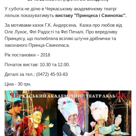
У субота не ділю в Черкаському академічному театрі
ляльок показуватимуть
виставу "Принцеса і Свинопас".
За мотивами казок Г.К. Андерсена. Казка про любов від
Олє Лукоє, Феї Радості та Феї Печалі. Про вередливу
Принцесу, що полюбляла всілякі штучні дрібнички та
закоханого Принца-Свинопаса.
Рік постановки – 2018
Початок вистав: 10.30 та 12.00.
Деталі за тел.: (0472) 45-93-83
Ціна - 30 грн.