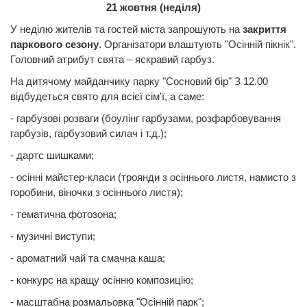
21 жовтня (неділя)
У неділю жителів та гостей міста запрошують на
закриття
паркового сезону
. Організатори влаштують "Осінній пікнік".
Головний атрибут свята – яскравий гарбуз.
На дитячому майданчику парку "Сосновий бір" З 12.00
відбудеться свято для всієї сім'ї, а саме:
- гарбузові розваги (боулінг гарбузами, розфарбовування
гарбузів, гарбузовий силач і т.д.);
- дартс шишками;
- осінні майстер-класи (троянди з осіннього листя, намисто з
горобини, віночки з осіннього листя);
- тематична фотозона;
- музичні виступи;
- ароматний чай та смачна каша;
- конкурс на кращу осінню композицію;
- масштабна розмальовка "Осінній парк";