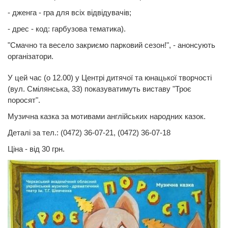
- дженга - гра для всіх відвідувачів;
- дрес - код: гарбузова тематика).
"Смачно та весело закриємо парковий сезон!", - анонсують
організатори.
У цей час (о 12.00) у Центрі дитячої та юнацької творчості
(вул. Смілянська, 33) показуватимуть виставу "Троє
поросят".
Музична казка за мотивами англійських народних казок.
Деталі за тел.: (0472) 36-07-21, (0472) 36-07-18
Ціна - від 30 грн.