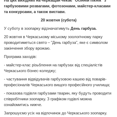
На цих вихідних на черкащан чекає "Осінній пікнік" з
гарбузовими розвагами, фотозонами, майстер-класами
та конкурсами, а також вистави.
20 жовтня (субота)
У суботу в зоопарку відзначатимуть
День гарбуза.
20 жовтня в Черкаському міському зоологічному парку
проводитиметься свято – "День гарбуза", яке є символом
закінчення збору врожаю.
Програма заходів:
- майстер-клас різьблення на гарбузах від спеціалістів
Черкаського бізнес-коледжу;
- частування відвідувачів гарбузовою кашею від поварів-
професіоналів Черкаського вищого професійного училища;
- показова годівля гарбузами тварин, яку будуть проводити
співробітники зоопарку. З графіком годівлі можна
ознайомитись нижче.
Запрошуємо усіх на відпочинок до Черкаського зоопарку.