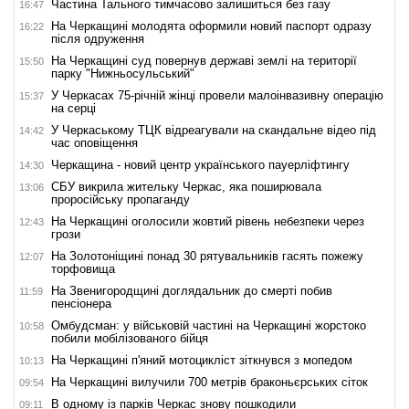
Частина Тального тимчасово залишиться без газу
16:47
На Черкащині молодята оформили новий паспорт одразу
16:22
після одруження
На Черкащині суд повернув державі землі на території
15:50
парку "Нижньосульський"
У Черкасах 75-річній жінці провели малоінвазивну операцію
15:37
на серці
У Черкаському ТЦК відреагували на скандальне відео під
14:42
час оповіщення
Черкащина - новий центр українського пауерліфтингу
14:30
СБУ викрила жительку Черкас, яка поширювала
13:06
проросійську пропаганду
На Черкащині оголосили жовтий рівень небезпеки через
12:43
грози
На Золотоніщині понад 30 рятувальників гасять пожежу
12:07
торфовища
На Звенигородщині доглядальник до смерті побив
11:59
пенсіонера
Омбудсман: у військовій частині на Черкащині жорстоко
10:58
побили мобілізованого бійця
На Черкащині п'яний мотоцикліст зіткнувся з мопедом
10:13
На Черкащині вилучили 700 метрів браконьєрських сіток
09:54
В одному із парків Черкас знову пошкодили
09:11