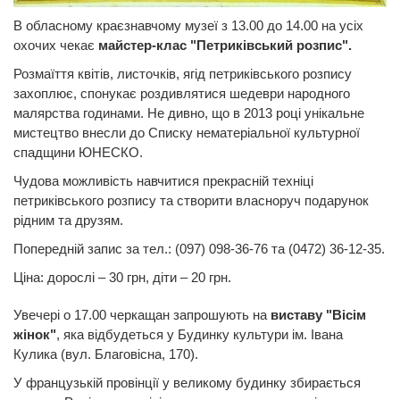
В обласному краєзнавчому музеї з 13.00 до 14.00 на усіх
охочих чекає
майстер-клас "Петриківський розпис".
Розмаїття квітів, листочків, ягід петриківського розпису
захоплює, спонукає роздивлятися шедеври народного
малярства годинами. Не дивно, що в 2013 році унікальне
мистецтво внесли до Списку нематеріальної культурної
спадщини ЮНЕСКО.
Чудова можливість навчитися прекрасній техніці
петриківського розпису та створити власноруч подарунок
рідним та друзям.
Попередній запис за тел.: (097) 098-36-76 та (0472) 36-12-35.
Ціна: дорослі – 30 грн, діти – 20 грн.
Увечері о 17.00 черкащан запрошують на
виставу "Вісім
жінок"
, яка відбудеться у
Будинку культури ім. Івана
Кулика (вул. Благовісна, 170).
У французькій провінції у великому будинку збирається