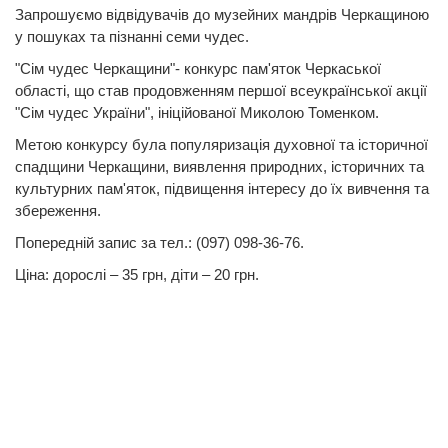
Запрошуємо відвідувачів до музейних мандрів Черкащиною
у пошуках та пізнанні семи чудес.
"Сім чудес Черкащини"- конкурс пам'яток Черкаської
області, що став продовженням першої всеукраїнської акції
"Сім чудес України", ініційованої Миколою Томенком.
Метою конкурсу була популяризація духовної та історичної
спадщини Черкащини, виявлення природних, історичних та
культурних пам'яток, підвищення інтересу до їх вивчення та
збереження.
Попередній запис за тел.: (097) 098-36-76.
Ціна: дорослі – 35 грн, діти – 20 грн.