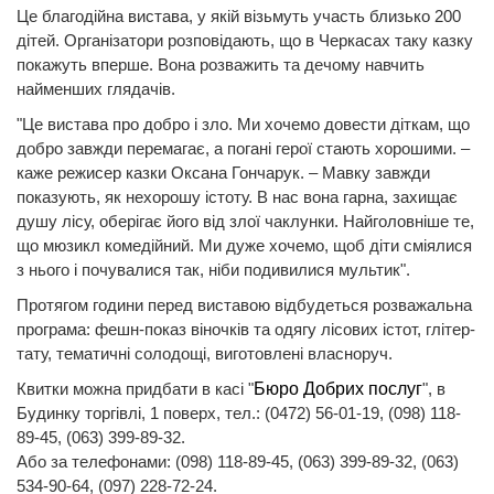
Це благодійна вистава, у якій візьмуть участь близько 200
дітей. Організатори розповідають, що в Черкасах таку казку
покажуть вперше. Вона розважить та дечому навчить
найменших глядачів.
"Це вистава про добро і зло. Ми хочемо довести діткам, що
добро завжди перемагає, а погані герої стають хорошими. –
каже режисер казки Оксана Гончарук. – Мавку завжди
показують, як нехорошу істоту. В нас вона гарна, захищає
душу лісу, оберігає його від злої чаклунки. Найголовніше те,
що мюзикл комедійний. Ми дуже хочемо, щоб діти сміялися
з нього і почувалися так, ніби подивилися мультик".
Протягом години перед виставою відбудеться розважальна
програма: фешн-показ віночків та одягу лісових істот, глітер-
тату, тематичні солодощі, виготовлені власноруч.
Квитки можна придбати в касі "
Бюро Добрих послуг
", в
Будинку торгівлі, 1 поверх, тел.: (0472) 56-01-19, (098) 118-
89-45, (063) 399-89-32.
Або за телефонами: (098) 118-89-45, (063) 399-89-32, (063)
534-90-64, (097) 228-72-24.