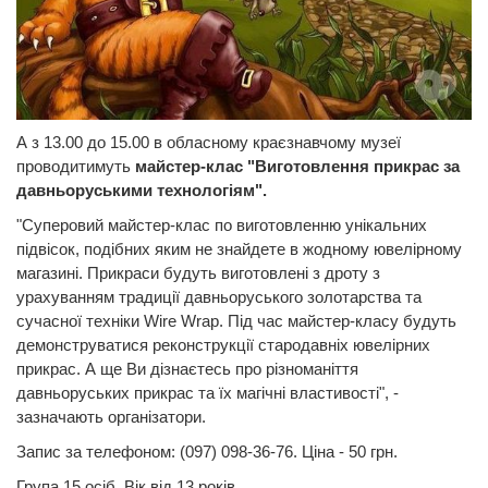
А з 13.00 до 15.00 в обласному краєзнавчому музеї
проводитимуть
майстер-клас "Виготовлення прикрас за
давньоруськими технологіям".
"Суперовий майстер-клас по виготовленню унікальних
підвісок, подібних яким не знайдете в жодному ювелірному
магазині. Прикраси будуть виготовлені з дроту з
урахуванням традиції давньоруського золотарства та
сучасної техніки Wire Wrap. Під час майстер-класу будуть
демонструватися реконструкції стародавніх ювелірних
прикрас. А ще Ви дізнаєтесь про різноманіття
давньоруських прикрас та їх магічні властивості", -
зазначають організатори.
Запис за телефоном: (097) 098-36-76. Ціна - 50 грн.
Група 15 осіб. Вік від 13 років.