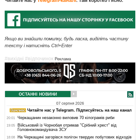
Читайте нас у
Telegram-каналі
. Там коротко і ясно.
Якщо ви знайшли помилку, будь ласка, виділіть частину
тексту і натисніть Ctrl+Enter
#вихідні
#відпочинок
Реклама
ОСТАННІ НОВИНИ
07 серпня 2026
Читайте нас у Telegram. Підписуйтесь на наш канал
Черкащанин незаконно виловив 70 кілограмів риби
20:01
Військовий із Чорнобая отримав "Срібний хрест" від
19:05
Головнокомандувача ЗСУ
На Черкащині загорівся полігон твердих побутових відходів
18:08