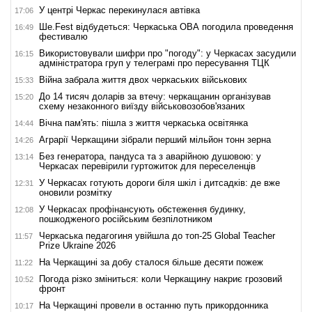
У центрі Черкас перекинулася автівка
17:06
Ше.Fest відбудеться: Черкаська ОВА погодила проведення
16:49
фестивалю
Використовували шифри про "погоду": у Черкасах засудили
16:15
адміністратора груп у телеграмі про пересування ТЦК
Війна забрала життя двох черкаських військових
15:33
До 14 тисяч доларів за втечу: черкащанин організував
15:20
схему незаконного виїзду військовозобов'язаних
Вічна пам'ять: пішла з життя черкаська освітянка
14:44
Аграрії Черкащини зібрали перший мільйон тонн зерна
14:26
Без генератора, пандуса та з аварійною душовою: у
13:14
Черкасах перевірили гуртожиток для переселенців
У Черкасах готують дороги біля шкіл і дитсадків: де вже
12:31
оновили розмітку
У Черкасах профінансують обстеження будинку,
12:08
пошкодженого російським безпілотником
Черкаська педагогиня увійшла до топ-25 Global Teacher
11:57
Prize Ukraine 2026
На Черкащині за добу сталося більше десяти пожеж
11:22
Погода різко зміниться: коли Черкащину накриє грозовий
10:52
фронт
На Черкащині провели в останню путь прикордонника
10:17