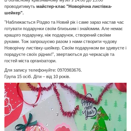
проводитимуть
майстер-клас "Новорічна листівка-
шейкер".
"Наближається Різдво та Новий рік і саме зараз настав час
готувати подарунки своїм близьким і знайомим. Але немає
кращого подарунку, ніж подарунок, створений своїми
руками. Тож запрошуємо разом з нами створити чудову
Новорічну листівку-шейкер. Своїм подарунком ви здивуєте і
порадуєте своїх рідних!", звертаються до черкасців та
гостей міста організатори.
Для запису телефонуйте: 0970983676.
Група 15 осіб. Діти – від 10 років.