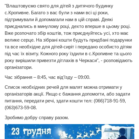
"Влаштовуємо свято для дітей з дитячого будинку
с.Кропивне. Багато з вас були з нами всі ці роки,
підтримували й допомагали нам в цій справі. Деякі
приєднались в минулому році, дехто вперше в цьому році.
Вже розпочато збір коштів, тож приєднуйтесь усі, хто має
велике серце. На зібрані кошти будуть придбані подарунки
та все необхідне для дітей-сиріт і передано особисто дітям
під час їх візиту. Кожного року їздили в с.Кропивне та цього
року вирішили привезти дітлахів в Черкаси", - розповідають
організатори.
Час зібрання – 8:45, час від’їзду – 09:00.
Список необхідних речей для малят можна отримати у
організаторів акції. Якщо є бажання допомогти, або задати
питання, передати речі, здати кошти тел: (066)718-91-59,
(063)673-59-08.
Зробимо добру справу разом.