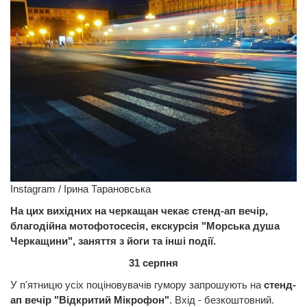
Instagram / Ірина Тарановська
На цих вихідних на черкащан чекає стенд-ап вечір,
благодійна мотофотосесія, екскурсія "Морська душа
Черкащини", заняття з йоги та інші події.
31 серпня
У п'ятницю усіх поціновувачів гумору запрошують на
стенд-
ап вечір "Відкритий Мікрофон"
. Вхід - безкоштовний.