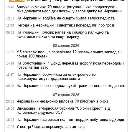
Залучено майже 70 людей: рятувальники продовжують
15:48
ліквідовувати наслідки пожежі у заповіднику на Черкащині
На Черкащині водійка на смерть збила велосипедиста
13:31
Негода на Черкащині: синоптики попередили про грози
11:03
На Уманщині чоловік напав на собаку з палицею та
09:51
намагався наїхати на іншу тварину
08 серпня 2026
У Черкасах поліція перевірила 12 розважальних закладів і
17:02
понад 100 людей
На Золотоніщині пішохід перебігав дорогу поза переходом і
14:14
потрапив під авто
На Черкащині боржникам за електроенергію
11:37
нараховуватимуть додаткові кошти
На Черкащині через підпал сухої трави вогонь пошкодив ліс
09:23
07 серпня 2026
Черкащанин незаконно виловив 70 кілограмів риби
20:01
Військовий із Чорнобая отримав "Срібний хрест" від
19:05
Головнокомандувача ЗСУ
На Черкащині загорівся полігон твердих побутових відходів
18:08
У центрі Черкас перекинулася автівка
17:06