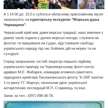
А з 14.00 до 15.0 у субота в обласному краєзнавчому музеї
запрошують на
кураторську екскурсію "Морська душа
Черкащини".
Черкаський край має давні морські традиції, наші земляки з
давніх часів ходили у далекі морські походи, служили на
флотах та працювали на судах, відстоювали свободу
українського народу під час бойових дій на морях та на
суходолі.
Серед запрошених гостей: ініціатор першого підйому
українського прапору на Чорноморському флоті контр-
адмірал М.Є. Жибарєв, командир атомного ракетного
підводного крейсера Тихоокеанського флоту "К-258" капітан
1-го рангу Г.Г. Марчук, начальник двох української
антарктичних експедицій М.П. Старинець та інші.
Запис за тел.: (097) 098-36-76.