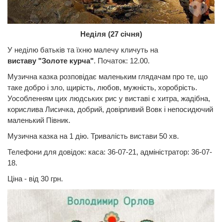
Неділя (27 січня)
У неділю батьків та їхню малечу кличуть на
виставу "Золоте курча"
. Початок: 12.00.
Музична казка розповідає маленьким глядачам про те, що
таке добро і зло, щирість, любов, мужність, хоробрість.
Уособленням цих людських рис у виставі є хитра, жадібна,
корислива Лисичка, добрий, довірливий Вовк і непосидючий
маленький Півник.
Музична казка на 1 дію. Тривалість вистави 50 хв.
Телефони для довідок: каса: 36-07-21, адміністратор: 36-07-
18.
Ціна - від 30 грн.