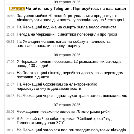
09 серпня 2026
Читайте нас у Telegram. Підписуйтесь на наш канал
Залучено майже 70 людей: рятувальники продовжують
15:48
ліквідовувати наслідки пожежі у заповіднику на Черкащині
На Черкащині водійка на смерть збила велосипедиста
13:31
Негода на Черкащині: синоптики попередили про грози
11:03
На Уманщині чоловік напав на собаку з палицею та
09:51
намагався наїхати на іншу тварину
08 серпня 2026
У Черкасах поліція перевірила 12 розважальних закладів і
17:02
понад 100 людей
На Золотоніщині пішохід перебігав дорогу поза переходом і
14:14
потрапив під авто
На Черкащині боржникам за електроенергію
11:37
нараховуватимуть додаткові кошти
На Черкащині через підпал сухої трави вогонь пошкодив ліс
09:23
07 серпня 2026
Черкащанин незаконно виловив 70 кілограмів риби
20:01
Військовий із Чорнобая отримав "Срібний хрест" від
19:05
Головнокомандувача ЗСУ
На Черкащині загорівся полігон твердих побутових відходів
18:08