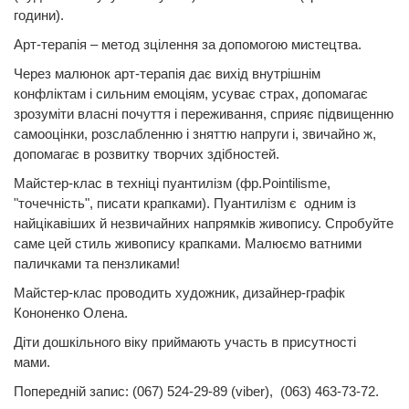
години).
Арт-терапія – метод зцілення за допомогою мистецтва.
Через малюнок арт-терапія дає вихід внутрішнім
конфліктам і сильним емоціям, усуває страх, допомагає
зрозуміти власні почуття і переживання, сприяє підвищенню
самооцінки, розслабленню і зняттю напруги і, звичайно ж,
допомагає в розвитку творчих здібностей.
Майстер-клас в техніці пуантилізм (фр.Pointilisme,
"точечність", писати крапками). Пуантилізм є одним із
найцікавіших й незвичайних напрямків живопису. Спробуйте
саме цей стиль живопису крапками. Малюємо ватними
паличками та пензликами!
Майстер-клас проводить художник, дизайнер-графік
Кононенко Олена.
Діти дошкільного віку приймають участь в присутності
мами.
Попередній запис: (067) 524-29-89 (viber), (063) 463-73-72.