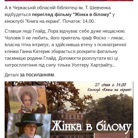
А в Черкаській обласній бібліотеці ім. Т. Шевченка
відбудеться
перегляд фільму "Жінка в білому"
у
кіноклубі "Книга на екрані". Початок: 14.00.
Ставши леді Глайд, Лора відчуває себе дуже нещасною.
Чоловік її не любить, його приятель граф Фоско – лякає,
власна тітка інтригує, а здійснивша втечу з психіатричної
клініки Ганна Катерик збирається розкрити фатальну
таємницю родини Глайд. Допомогти розплутати всі ці
хитросплетіння під силу тільки Уолтеру Хартрайту...
Деталі
за посиланням
.