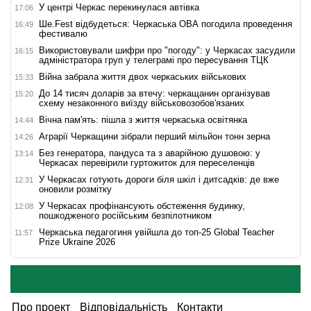
У центрі Черкас перекинулася автівка
17:06
Ше.Fest відбудеться: Черкаська ОВА погодила проведення
16:49
фестивалю
Використовували шифри про "погоду": у Черкасах засудили
16:15
адміністратора груп у телеграмі про пересування ТЦК
Війна забрала життя двох черкаських військових
15:33
До 14 тисяч доларів за втечу: черкащанин організував
15:20
схему незаконного виїзду військовозобов'язаних
Вічна пам'ять: пішла з життя черкаська освітянка
14:44
Аграрії Черкащини зібрали перший мільйон тонн зерна
14:26
Без генератора, пандуса та з аварійною душовою: у
13:14
Черкасах перевірили гуртожиток для переселенців
У Черкасах готують дороги біля шкіл і дитсадків: де вже
12:31
оновили розмітку
У Черкасах профінансують обстеження будинку,
12:08
пошкодженого російським безпілотником
Черкаська педагогиня увійшла до топ-25 Global Teacher
11:57
Prize Ukraine 2026
Про проект
Відповідальність
Контакти