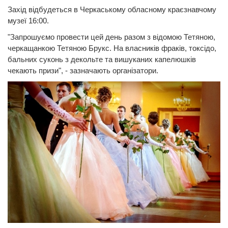
Захід відбудеться в Черкаському обласному краєзнавчому
музеї 16:00.
"Запрошуємо провести цей день разом з відомою Тетяною,
черкащанкою Тетяною Брукс. На власників фраків, токсідо,
бальних суконь з декольте та вишуканих капелюшків
чекають призи", - зазначають організатори.