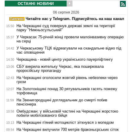
ОСТАННІ НОВИНИ
06 серпня 2026
Читайте нас у Telegram. Підписуйтесь на наш канал
На Черкащині суд повернув державі землі на території
15:50
парку "Нижньосульський"
У Черкасах 75-річній жінці провели малоінвазивну операцію
15:37
на серці
У Черкаському ТЦК відреагували на скандальне відео під
14:42
час оповіщення
Черкащина - новий центр українського пауерліфтингу
14:30
СБУ викрила жительку Черкас, яка поширювала
13:06
проросійську пропаганду
На Черкащині оголосили жовтий рівень небезпеки через
12:43
грози
На Золотоніщині понад 30 рятувальників гасять пожежу
12:07
торфовища
На Звенигородщині доглядальник до смерті побив
11:59
пенсіонера
Омбудсман: у військовій частині на Черкащині жорстоко
10:58
побили мобілізованого бійця
На Черкащині п'яний мотоцикліст зіткнувся з мопедом
10:13
На Черкащині вилучили 700 метрів браконьєрських сіток
09:54