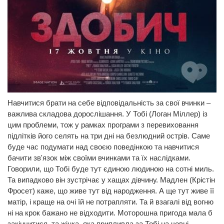
Навчитися брати на себе відповідальність за свої вчинки –
важлива складова дорослішання. У Тобі (Логан Міллер) із
цим проблеми, тож у рамках програми з перевиховання
підлітків його селять на три дні на безлюдний острів. Саме
буде час подумати над своєю поведінкою та навчитися
бачити зв'язок між своїми вчинками та їх наслідками.
Говорили, що Тобі буде тут єдиною людиною на сотні миль.
Та випадково він зустрічає у хащах дівчину. Мадлен (Крістін
Фросет) каже, що живе тут від народження. А ще тут живе її
матір, і краще на очі їй не потрапляти. Та й взагалі від вогню
ні на крок бажано не відходити. Моторошна пригода мала б
закінчитися, та жінка, яка припливла за Тобі на човні