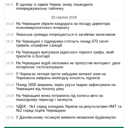
В одному із парків Черкас знову пошкодили
09:11
попереджувальну табличку
05 серпня 2026
На Черкащині обрали кандидата на посаду директора
20:15
психоневрологічного інтернату
Уманська громада попрощається із загиблим захисником
19:22
На Черкащині з підрядника стягнуть понад 670 тисяч
18:17
гривень штрафних санкцій
На Черкащині врятували рідкісного чорного грифа, який
17:09
прилетів із Болгарії
На Черкащині водій легковика не пропустив мотоцикл: двох
16:38
потерпілих госпіталізували
У Черкасах петиція проти забудови зеленої зони на
15:57
Чорновола набрала необхідну кількість підписів
Понад 1600 звернень через укуси тварин зафіксували на
15:13
Черкащині від початку року
На Черкащині жінка потрапила під колеса авто на
14:58
пішохідному переході і загинула
ЧДБК - №1 серед коледжів України за результатами НМТ та
13:51
№2 серед ліцеїв Черкащини
У Дахнівському лісництві виявили незаконне будівництво
13:12