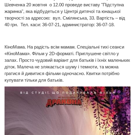
Шевченка 20 жовтня о 12.00 проведе виставу "Підступна
жаринка", яка відбудеться у Центрі дитячої та юнацької
творчості за адресою: вул. Смілянська, 33. Вартість – від
40 грн. Тел. каси: 36-07-21, администратор: 36-07-18.
КіноМама. На радість всім мамам. Спеціальні тихі сеанси
«КіноМама». Фільм у 2D-форматі. Приглушене світло у
залах. Просто чудовий варіант для батьків і їхніх маленьких
діток. Малеча не злякається шуму і темноти, та можна
гратися й дивитися фільми одночасно. Квитки потрібно
купувати тільки для батьків.