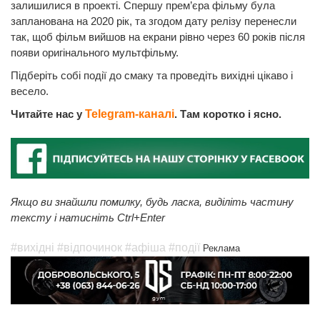
залишилися в проекті. Спершу прем’єра фільму була
запланована на 2020 рік, та згодом дату релізу перенесли
так, щоб фільм вийшов на екрани рівно через 60 років після
появи оригінального мультфільму.
Підберіть собі події до смаку та проведіть вихідні цікаво і
весело.
Читайте нас у
Telegram-каналі
. Там коротко і ясно.
Якщо ви знайшли помилку, будь ласка, виділіть частину
тексту і натисніть Ctrl+Enter
#вихідні
#відпочинок
#афіша
#події
Реклама