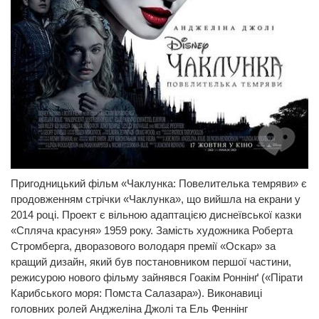
Пригодницький фільм «Чаклунка: Повелителька темряви» є
продовженням стрічки «Чаклунка», що вийшла на екрани у
2014 році. Проект є вільною адаптацією диснеївської казки
«Спляча красуня» 1959 року. Замість художника Роберта
Стромберга, дворазового володаря премії «Оскар» за
кращий дизайн, який був постановником першої частини,
режисурою нового фільму зайнявся Гоакім Роннінґ («Пірати
Карибського моря: Помста Салазара»). Виконавиці
головних ролей Анджеліна Джолі та Ель Феннінг