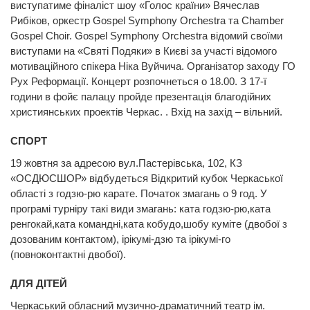
виступатиме фіналіст шоу «Голос країни» Вячеслав
Рибіков, оркестр Gospel Symphony Orchestra та Chamber
Gospel Choir. Gospel Symphony Orchestra відомий своїми
виступами на «Святі Подяки» в Києві за участі відомого
мотиваційного спікера Ніка Вуйчича. Організатор заходу ГО
Рух Реформації. Концерт розпочнеться о 18.00. З 17-ї
години в фойє палацу пройде презентація благодійних
християнських проектів Черкас. . Вхід на захід – вільний.
СПОРТ
19 жовтня за адресою вул.Пастерівська, 102, КЗ
«ОСДЮСШОР» відбудеться Відкритий кубок Черкаської
області з годзю-рю карате. Початок змагань о 9 год. У
програмі турніру такі види змагань: ката годзю-рю,ката
ренгокай,ката командні,ката кобудо,шобу куміте (двобої з
дозованим контактом), ірікумі-дзю та ірікумі-го
(повноконтактні двобої).
ДЛЯ ДІТЕЙ
Черкаський обласний музично-драматичний театр ім.