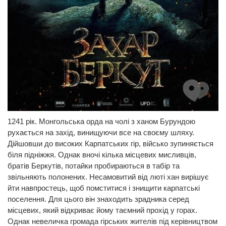
1241 рік. Монгольська орда на чолі з ханом Бурундою
рухається на захід, винищуючи все на своєму шляху.
Дійшовши до високих Карпатських гір, військо зупиняється
біля підніжжя. Однак вночі кілька місцевих мисливців,
братів Беркутів, потайки пробираються в табір та
звільняють полонених. Несамовитий від люті хан вирішує
йти навпростець, щоб помститися і знищити карпатські
поселення. Для цього він знаходить зрадника серед
місцевих, який відкриває йому таємний прохід у горах.
Однак невеличка громада гірських жителів під керівництвом