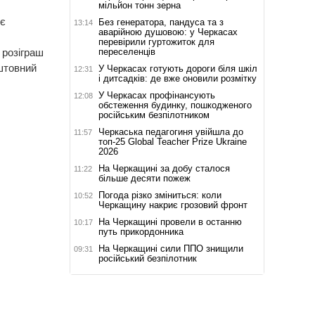
мільйон тонн зерна
ує
Без генератора, пандуса та з
13:14
аварійною душовою: у Черкасах
перевірили гуртожиток для
переселенців
 розіграш
штовний
У Черкасах готують дороги біля шкіл
12:31
і дитсадків: де вже оновили розмітку
У Черкасах профінансують
12:08
обстеження будинку, пошкодженого
російським безпілотником
Черкаська педагогиня увійшла до
11:57
топ-25 Global Teacher Prize Ukraine
2026
На Черкащині за добу сталося
11:22
більше десяти пожеж
Погода різко зміниться: коли
10:52
Черкащину накриє грозовий фронт
На Черкащині провели в останню
10:17
путь прикордонника
На Черкащині сили ППО знищили
09:31
російський безпілотник