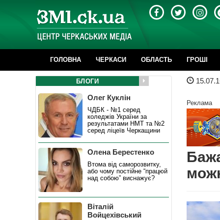
ГОЛОВНА
ЧЕРКАСИ
ОБЛАСТЬ
ГРОШІ
15.07.1
БЛОГИ
Олег Куклін
Реклама
ЧДБК - №1 серед
коледжів України за
результатами НМТ та №2
серед ліцеїв Черкащини
Олена Берестенко
Бажа
Втома від саморозвитку,
мож
або чому постійне “працюй
над собою” виснажує?
Віталій
Войцехівський