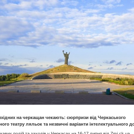
ихідних на черкащан чекають:
сюрпризи від Черкаського
ного театру ляльок
та
незвичні
варіанти інтелектуального д
ікавих подій та заходів у Черкасах на 16-17 липня від Zmi.ck.ua.