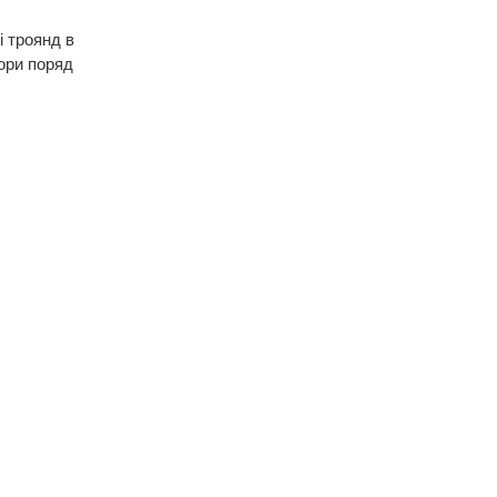
і троянд в
тори поряд