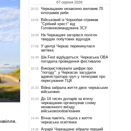
07 серпня 2026
Черкащанин незаконно виловив 70
20:01
кілограмів риби
Військовий із Чорнобая отримав
19:05
"Срібний хрест" від
Головнокомандувача ЗСУ
На Черкащині загорівся полігон
18:08
твердих побутових відходів
У центрі Черкас перекинулася
17:06
автівка
Ше.Fest відбудеться: Черкаська ОВА
16:49
погодила проведення фестивалю
Використовували шифри про
16:15
"погоду": у Черкасах засудили
адміністратора груп у телеграмі про
пересування ТЦК
Війна забрала життя двох черкаських
15:33
військових
До 14 тисяч доларів за втечу:
15:20
черкащанин організував схему
незаконного виїзду
військовозобов'язаних
Вічна пам'ять: пішла з життя
14:44
озвілля.
черкаська освітянка
Аграрії Черкащини зібрали перший
14:26