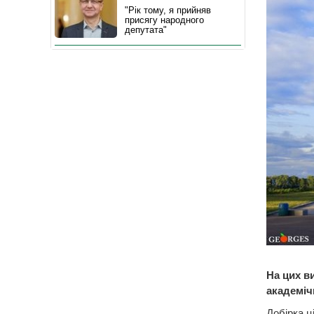
"Рік тому, я прийняв
присягу народного
депутата"
На цих в
академіч
Добірка ц