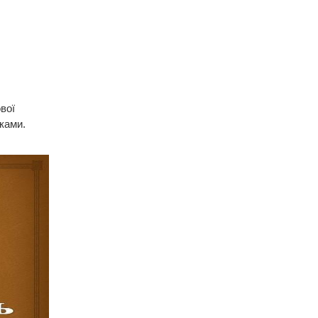
вої
ками.