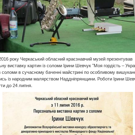
2016 року Черкаський обласний краєзнавчий музей презентував
ну виставку картин із соломи Ірини Шевчук "Моя гордість – Украї
з соломи в сучасному баченні майстрині по особливому вишукан
ись із народним малярством Наддніпрянщини. Роботи Ірини Шев
ти до 24 липня.