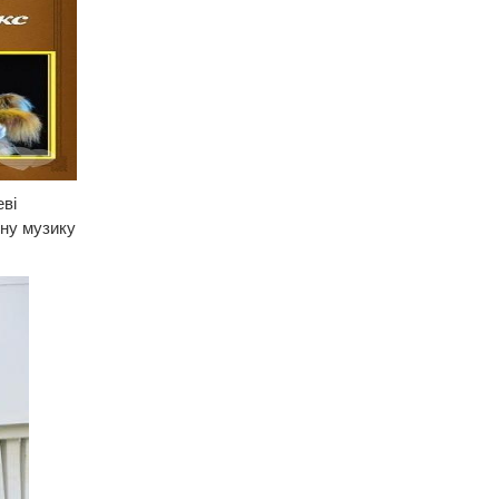
ві
ьну музику