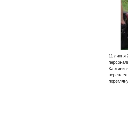
11 липня 
персональ
Картини і
переплел
перегляну