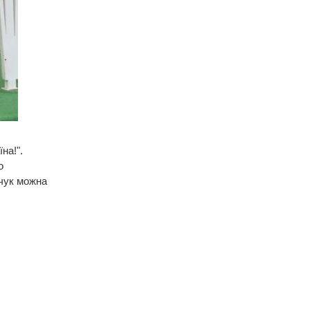
на!".
о
чук можна