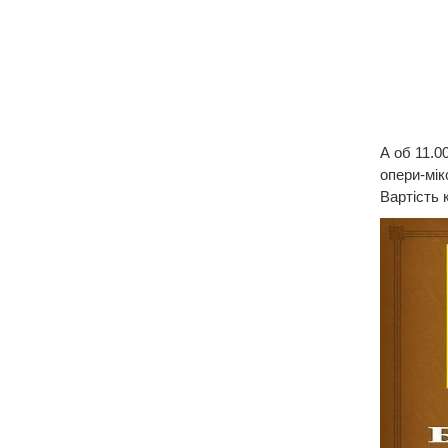
А об 11.0
опери-мік
Вартість 