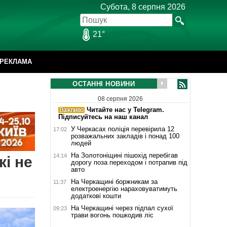
Субота, 8 серпня 2026
21°
РЕКЛАМА
ОСТАННІ НОВИНИ
08 серпня 2026
Читайте нас у Telegram.
Підписуйтесь на наш канал
У Черкасах поліція перевірила 12
17:02
розважальних закладів і понад 100
людей
На Золотоніщині пішохід перебігав
14:14
кі не
дорогу поза переходом і потрапив під
авто
На Черкащині боржникам за
11:37
електроенергію нараховуватимуть
додаткові кошти
На Черкащині через підпал сухої
09:23
трави вогонь пошкодив ліс