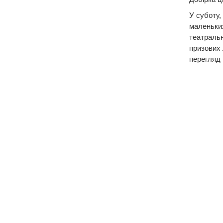
У суботу,
маленьких
театральн
призових 
перегляд 