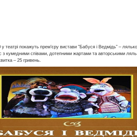
0 у театрі покажуть прем’єру вистави "Бабуся і Ведмідь" – лялько
с з кумедними співами, дотепними жартами та авторськими ляль
квитка – 25 гривень.