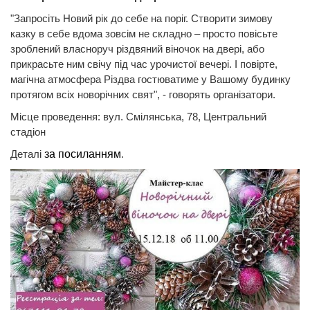
"Запросіть Новий рік до себе на поріг. Створити зимову
казку в себе вдома зовсім не складно – просто повісьте
зроблений власноруч різдвяний віночок на двері, або
прикрасьте ним свічу під час урочистої вечері. І повірте,
магічна атмосфера Різдва гостюватиме у Вашому будинку
протягом всіх новорічних свят", - говорять організатори.
Місце проведення: вул. Смілянська, 78, Центральний
стадіон
Деталі
за посиланням
.