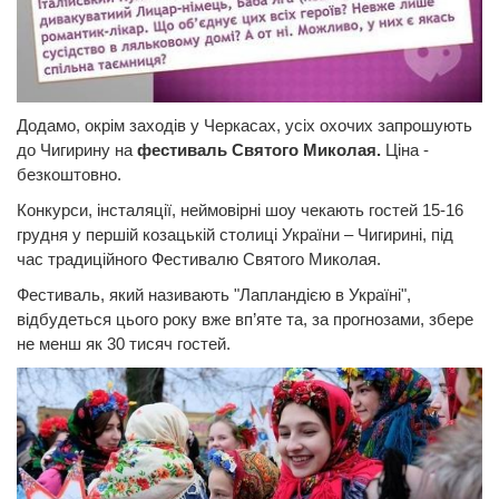
Додамо, окрім заходів у Черкасах, усіх охочих запрошують
до Чигирину на
фестиваль Святого Миколая.
Ціна -
безкоштовно.
Конкурси, інсталяції, неймовірні шоу чекають гостей 15-16
грудня у першій козацькій столиці України – Чигирині, під
час традиційного Фестивалю Святого Миколая.
Фестиваль, який називають "Лапландією в Україні",
відбудеться цього року вже вп’яте та, за прогнозами, збере
не менш як 30 тисяч гостей.