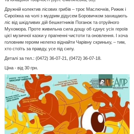
Дружній колектив лісових грибів – троє Маслючків, Рижик і
Сироїжка на чолі з мудрим дідусем Боровичком захищають
ліс від шкідливих дій бешкетників Поганок та отруйного
Мухомора. Проте живильна сила дощу об єднує усіх героїв
цієї музичної казки у прагненні чистоти та оновлення. І хоча
головним героям нелегко віднайти Чарівну скриньку, – тим,
хто стоїть за правду, усе під силу.
Деталі за тел.: (0472) 36-07-21, (0472) 36-07-18.
Ціна - від 30 грн.