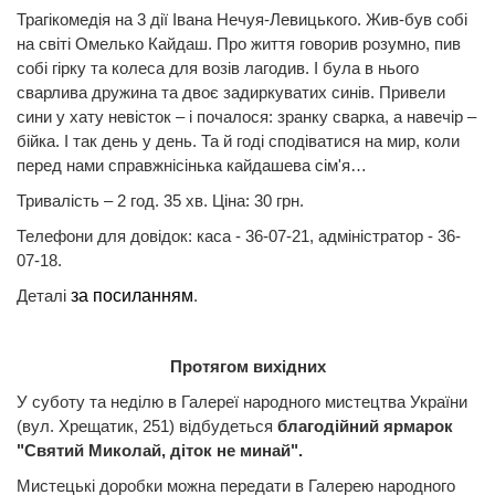
Трагікомедія на 3 дії Івана Нечуя-Левицького. Жив-був собі
на світі Омелько Кайдаш. Про життя говорив розумно, пив
собі гірку та колеса для возів лагодив. І була в нього
сварлива дружина та двоє задиркуватих синів. Привели
сини у хату невісток – і почалося: зранку сварка, а навечір –
бійка. І так день у день. Та й годі сподіватися на мир, коли
перед нами справжнісінька кайдашева сім'я…
Тривалість – 2 год. 35 хв. Ціна: 30 грн.
Телефони для довідок: каса - 36-07-21, адміністратор - 36-
07-18.
Деталі
за посиланням
.
Протягом вихідних
У суботу та неділю в Галереї народного мистецтва України
(вул. Хрещатик, 251) відбудеться
благодійний ярмарок
"Святий Миколай, діток не минай".
Мистецькі доробки можна передати в Галерею народного