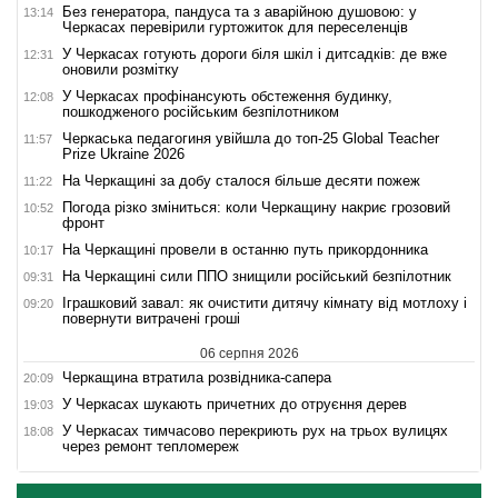
Без генератора, пандуса та з аварійною душовою: у
13:14
Черкасах перевірили гуртожиток для переселенців
У Черкасах готують дороги біля шкіл і дитсадків: де вже
12:31
оновили розмітку
У Черкасах профінансують обстеження будинку,
12:08
пошкодженого російським безпілотником
Черкаська педагогиня увійшла до топ-25 Global Teacher
11:57
Prize Ukraine 2026
На Черкащині за добу сталося більше десяти пожеж
11:22
Погода різко зміниться: коли Черкащину накриє грозовий
10:52
фронт
На Черкащині провели в останню путь прикордонника
10:17
На Черкащині сили ППО знищили російський безпілотник
09:31
Іграшковий завал: як очистити дитячу кімнату від мотлоху і
09:20
повернути витрачені гроші
06 серпня 2026
Черкащина втратила розвідника-сапера
20:09
У Черкасах шукають причетних до отруєння дерев
19:03
У Черкасах тимчасово перекриють рух на трьох вулицях
18:08
через ремонт тепломереж