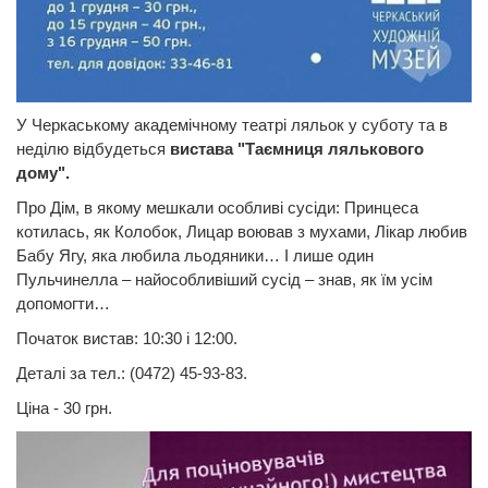
У Черкаському академічному театрі ляльок у суботу та в
неділю відбудеться
вистава "Таємниця лялькового
дому".
Про Дім, в якому мешкали особливі сусіди: Принцеса
котилась, як Колобок, Лицар воював з мухами, Лікар любив
Бабу Ягу, яка любила льодяники… І лише один
Пульчинелла – найособливіший сусід – знав, як їм усім
допомогти…
Початок вистав: 10:30 і 12:00.
Деталі за тел.: (0472) 45-93-83.
Ціна - 30 грн.