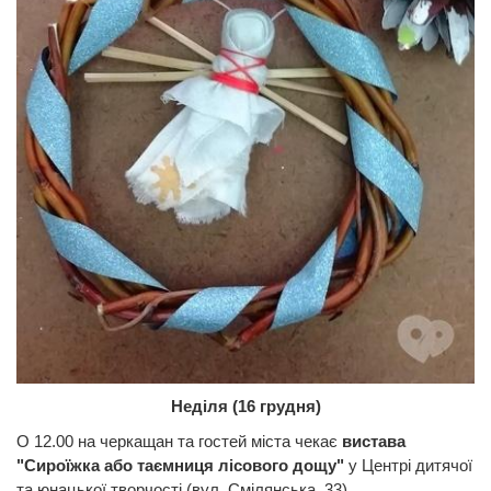
Неділя (16 грудня)
О 12.00 на черкащан та гостей міста чекає
вистава
"Сироїжка або таємниця лісового дощу"
у
Центрі дитячої
та юнацької творчості (вул. Смілянська, 33).