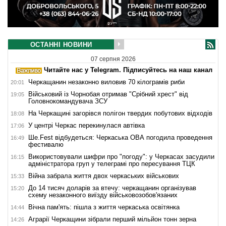
ОСТАННІ НОВИНИ
07 серпня 2026
Читайте нас у Telegram. Підписуйтесь на наш канал
Черкащанин незаконно виловив 70 кілограмів риби
20:01
Військовий із Чорнобая отримав "Срібний хрест" від
19:05
Головнокомандувача ЗСУ
На Черкащині загорівся полігон твердих побутових відходів
18:08
У центрі Черкас перекинулася автівка
17:06
Ше.Fest відбудеться: Черкаська ОВА погодила проведення
16:49
фестивалю
Використовували шифри про "погоду": у Черкасах засудили
16:15
адміністратора груп у телеграмі про пересування ТЦК
Війна забрала життя двох черкаських військових
15:33
До 14 тисяч доларів за втечу: черкащанин організував
15:20
схему незаконного виїзду військовозобов'язаних
Вічна пам'ять: пішла з життя черкаська освітянка
14:44
Аграрії Черкащини зібрали перший мільйон тонн зерна
14:26