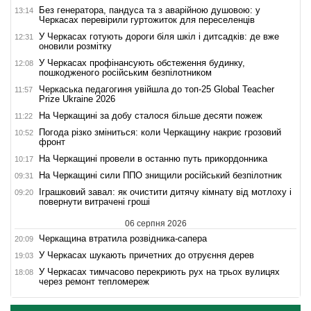
Без генератора, пандуса та з аварійною душовою: у
13:14
Черкасах перевірили гуртожиток для переселенців
У Черкасах готують дороги біля шкіл і дитсадків: де вже
12:31
оновили розмітку
У Черкасах профінансують обстеження будинку,
12:08
пошкодженого російським безпілотником
Черкаська педагогиня увійшла до топ-25 Global Teacher
11:57
Prize Ukraine 2026
На Черкащині за добу сталося більше десяти пожеж
11:22
Погода різко зміниться: коли Черкащину накриє грозовий
10:52
фронт
На Черкащині провели в останню путь прикордонника
10:17
На Черкащині сили ППО знищили російський безпілотник
09:31
Іграшковий завал: як очистити дитячу кімнату від мотлоху і
09:20
повернути витрачені гроші
06 серпня 2026
Черкащина втратила розвідника-сапера
20:09
У Черкасах шукають причетних до отруєння дерев
19:03
У Черкасах тимчасово перекриють рух на трьох вулицях
18:08
через ремонт тепломереж