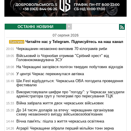
ОСТАННІ НОВИНИ
07 серпня 2026
Читайте нас у Telegram. Підписуйтесь на наш канал
Черкащанин незаконно виловив 70 кілограмів риби
20:01
Військовий із Чорнобая отримав "Срібний хрест" від
19:05
Головнокомандувача ЗСУ
На Черкащині загорівся полігон твердих побутових відходів
18:08
У центрі Черкас перекинулася автівка
17:06
Ше.Fest відбудеться: Черкаська ОВА погодила проведення
16:49
фестивалю
Використовували шифри про "погоду": у Черкасах засудили
16:15
адміністратора груп у телеграмі про пересування ТЦК
Війна забрала життя двох черкаських військових
15:33
До 14 тисяч доларів за втечу: черкащанин організував
15:20
схему незаконного виїзду військовозобов'язаних
Вічна пам'ять: пішла з життя черкаська освітянка
14:44
Аграрії Черкащини зібрали перший мільйон тонн зерна
14:26