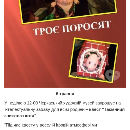
6 травня
У неділю о 12-00 Черкаський художній музей запрошує на
інтелектуальну забаву для всієї родини –
квест "Таємниця
зниклого кота".
"Під час квесту у веселій ігровій атмосфері ми