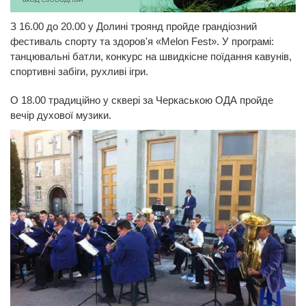
З 16.00 до 20.00 у Долині троянд пройде грандіозний
фестиваль спорту та здоров'я «Melon Fest». У програмі:
танцювальні батли, конкурс на швидкісне поїдання кавунів,
спортивні забіги, рухливі ігри.
О 18.00 традиційно у сквері за Черкаською ОДА пройде
вечір духової музики.