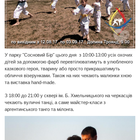
У парку "Сосновий Бір" цього дня з 10:00-13:00 усіх охочих
дітей за допомогою фарб перевтілюватимуть в улюбленого
казкового героя, тварину або просто прикрашатимуть
обличчя візерунками. Також на них чекають малюнки хною
та виставка hand-made.
З 18:00 до 21:00 у сквері ім. Б. Хмельницького на черкасців
чекають вуличні танці, а саме майстер-класи з
аргентинського танго та мілонга.