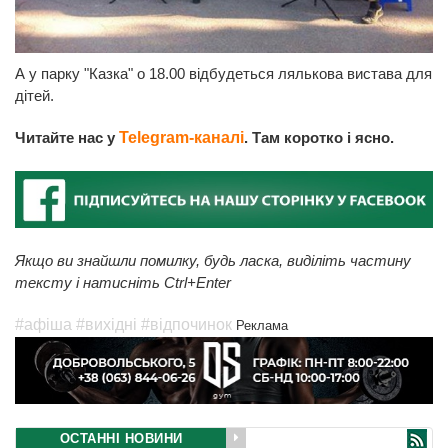
А у парку "Казка" о 18.00 відбудеться лялькова вистава для
дітей.
Читайте нас у
Telegram-каналі
. Там коротко і ясно.
Якщо ви знайшли помилку, будь ласка, виділіть частину
тексту і натисніть Ctrl+Enter
#афіша
#вихідні
#відпочинок
Реклама
ОСТАННІ НОВИНИ