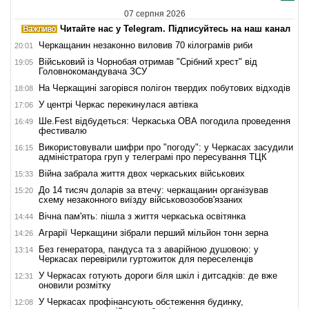
07 серпня 2026
Читайте нас у Telegram. Підписуйтесь на наш канал
Черкащанин незаконно виловив 70 кілограмів риби
20:01
Військовий із Чорнобая отримав "Срібний хрест" від
19:05
Головнокомандувача ЗСУ
На Черкащині загорівся полігон твердих побутових відходів
18:08
У центрі Черкас перекинулася автівка
17:06
Ше.Fest відбудеться: Черкаська ОВА погодила проведення
16:49
фестивалю
Використовували шифри про "погоду": у Черкасах засудили
16:15
адміністратора груп у телеграмі про пересування ТЦК
Війна забрала життя двох черкаських військових
15:33
До 14 тисяч доларів за втечу: черкащанин організував
15:20
схему незаконного виїзду військовозобов'язаних
Вічна пам'ять: пішла з життя черкаська освітянка
14:44
Аграрії Черкащини зібрали перший мільйон тонн зерна
14:26
Без генератора, пандуса та з аварійною душовою: у
13:14
Черкасах перевірили гуртожиток для переселенців
У Черкасах готують дороги біля шкіл і дитсадків: де вже
12:31
оновили розмітку
У Черкасах профінансують обстеження будинку,
12:08