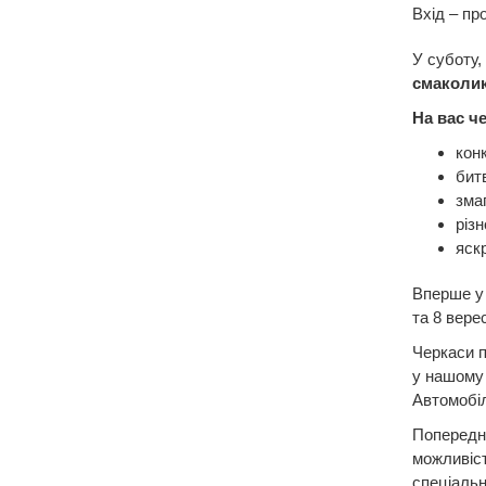
Вхід – про
У суботу,
смаколик
На вас че
конк
бит
зма
різн
яск
Вперше у
та 8 вере
Черкаси п
у нашому 
Автомобіл
Попередні
можливіст
спеціальн