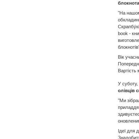
блокнот
"На нашом
обкладинк
Скрапбу́кі
book - кн
виготовле
блокнотів
Вік учасни
Попередні
Вартість 
У суботу,
олівців 
"Ми зібра
приладдя 
здивуєтес
оновлени
Ідеї для 
Знадобить