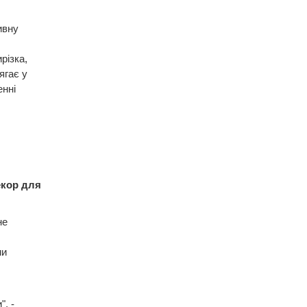
ивну
різка,
ягає у
енні
екор для
не
ми
, -