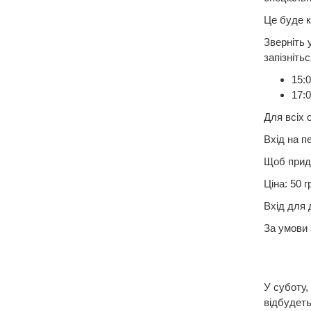
Це буде к
Зверніть 
запізнітьс
15:0
17:
Для всіх 
Вхід на п
Щоб придб
Ціна: 50 г
Вхід для 
За умови 
У суботу,
відбудет