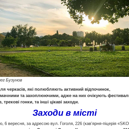
ег Бузунов
для черкасів, які полюбляють активний відпочинок,
смачними та захоплюючими, адже на них очікують фестивал
, трекові гонки, та інші цікаві заходи.
Заходи в місті
ю, 6 вересня, за адресою вул. Гоголя, 226 (кав'ярня-піцерія «SKO