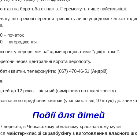
онтактна боротьба екіпажів. Переможуть лише найсильніші.
увагу, що трекові перегони тривають лише упродовж кількох годи
я.
0 – початок
00 – нагородження
охочих у перерві між заїздами працюватиме "дріфт-таксі".
ерегони через центральні ворота аеропорту.
ати квитки, телефонуйте: (067) 470-46-51 (Андрій)
рн
дітей до 12 років – вільний (вимірюємо по шкалі зросту).
завчасного придбання квитків (у кількості від 10 штук) діє знижка
Події для дітей
 7 вересня, в Черкаському обласному краєзнавчому музеї
ься
майстер-клас зі скрапбукінгу з виготовлення власного ш