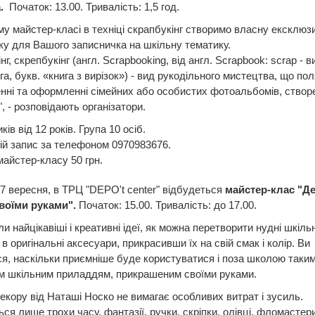
а.
Початок: 13.00. Тривалість: 1,5 год.
у майстер-класі в техніці скрапбукінг створимо власну ексклюз
у для Вашого записничка на шкільну тематику.
нг, скрепбукінг (англ. Scrapbooking, від англ. Scrapbook: scrap - ви
ига, букв. «книга з вирізок») - вид рукодільного мистецтва, що пол
нні та оформленні сімейних або особистих фотоальбомів, створ
", - розповідають організатори.
ків від 12 років. Група 10 осіб.
й запис за телефоном 0970983676.
майстер-класу 50 грн.
 7 вересня, в ТРЦ "DEPO't center" відбудеться
майстер-клас "Д
своїми руками".
Початок: 15.00. Тривалість: до 17.00.
ли найцікавіші і креативні ідеї, як можна перетворити нудні шкіль
в оригінальні аксесуари, прикрасивши їх на свій смак і колір. Ви
я, наскільки приємніше буде користуватися і поза школою таки
м шкільним приладдям, прикрашеним своїми руками.
декору від Наташі Носко не вимагає особливих витрат і зусиль.
ся лише трохи часу, фантазії, ручки, скріпки, олівці, фломастери"