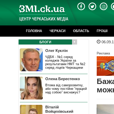
ГОЛОВНА
ЧЕРКАСИ
ОБЛАСТЬ
ГРОШІ
06.09.1
БЛОГИ
Олег Куклін
Реклама
ЧДБК - №1 серед
коледжів України за
результатами НМТ та №2
серед ліцеїв Черкащини
Олена Берестенко
Бажа
Втома від саморозвитку,
мож
або чому постійне “працюй
над собою” виснажує?
Віталій
Войцехівський