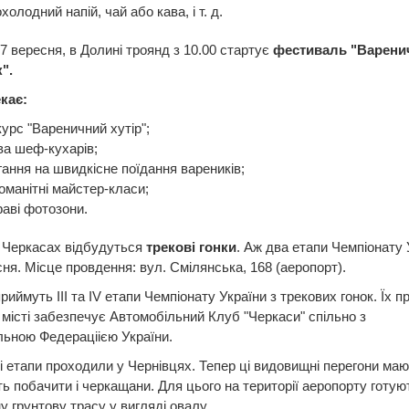
холодний напій, чай або кава, і т. д.
 7 вересня, в Долині троянд з 10.00 стартує
фестиваль "Варени
".
кає:
урс "Вареничний хутір";
ва шеф-кухарів;
гання на швидкісне поїдання вареників;
оманітні майстер-класи;
раві фотозони.
 Черкасах відбудуться
трекові гонки
. Аж два етапи Чемпіонату 
сня. Місце провдення: вул. Смілянська, 168 (аеропорт).
риймуть III та IV етапи Чемпіонату України з трекових гонок. Їх 
місті забезпечує Автомобільний Клуб "Черкаси" спільно з
ьною Федераціією України.
 етапи проходили у Чернівцях. Тепер ці видовищні перегони маю
ь побачити і черкащани. Для цього на території аеропорту готую
у грунтову трасу у вигляді овалу.