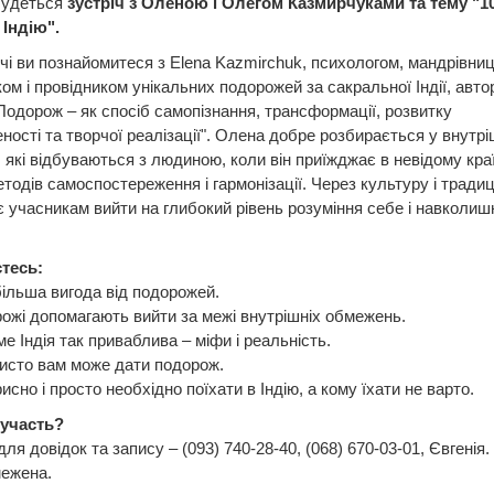
будеться
зустріч з Оленою і Олегом Казмирчуками та тему "1
 Індію".
чі ви познайомитеся з Elena Kazmirchuk, психологом, мандрівни
ом і провідником унікальних подорожей за сакральної Індії, авто
Подорож – як спосіб самопізнання, трансформації, розвитку
ності та творчої реалізації". Олена добре розбирається у внутрі
 які відбуваються з людиною, коли він приїжджає в невідому краї
тодів самоспостереження і гармонізації. Через культуру і традиц
 учасникам вийти на глибокий рівень розуміння себе і навколиш
єтесь:
більша вигода від подорожей.
рожі допомагають вийти за межі внутрішніх обмежень.
ме Індія так приваблива – міфи і реальність.
исто вам може дати подорож.
исно і просто необхідно поїхати в Індію, а кому їхати не варто.
 участь?
ля довідок та запису – (093) 740-28-40, (068) 670-03-01, Євгенія. 
межена.