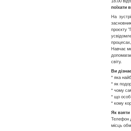
18.00 від
поїхати в
На зустрі
засновник
проєкту "
усвідомле
процесах,
Навчає ме
допомагає
світу.
Ви дізна
* яка най
* як подо
* чому са
* що особ
* кому кор
Як взяти
Телефон д
місць об