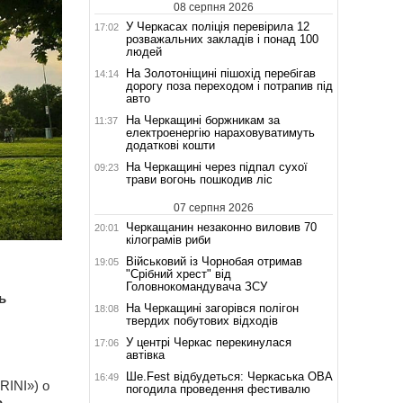
08 серпня 2026
У Черкасах поліція перевірила 12
17:02
розважальних закладів і понад 100
людей
На Золотоніщині пішохід перебігав
14:14
дорогу поза переходом і потрапив під
авто
На Черкащині боржникам за
11:37
електроенергію нараховуватимуть
додаткові кошти
На Черкащині через підпал сухої
09:23
трави вогонь пошкодив ліс
07 серпня 2026
Черкащанин незаконно виловив 70
20:01
кілограмів риби
Військовий із Чорнобая отримав
19:05
"Срібний хрест" від
Головнокомандувача ЗСУ
ь
На Черкащині загорівся полігон
18:08
твердих побутових відходів
У центрі Черкас перекинулася
17:06
автівка
Ше.Fest відбудеться: Черкаська ОВА
16:49
RINI») о
погодила проведення фестивалю