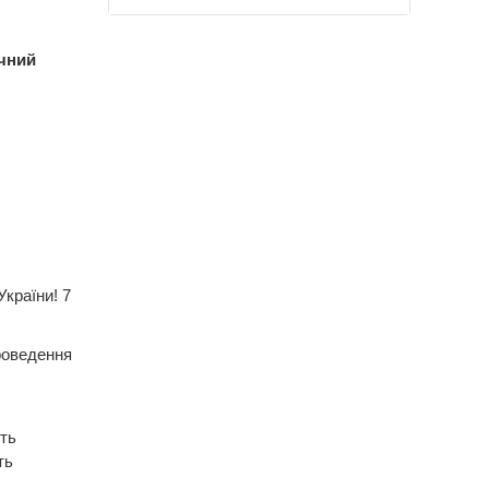
чний
України! 7
проведення
ть
ть