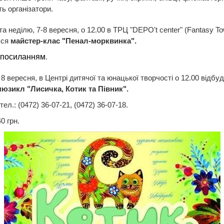
ь організатори.
та неділю, 7-8 вересня, о 12.00 в ТРЦ "DEPO't center" (Fantasy T
ься
майстер-клас "Пенал-морквинка".
посиланням
.
 8 вересня, в Центрі дитячої та юнацької творчості о 12.00 відбу
юзикл "Лисичка, Котик та Півник".
тел.: (0472) 36-07-21, (0472) 36-07-18.
40 грн.