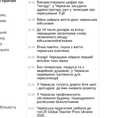
0 причин
Використовували шифри про
16:15
"погоду": у Черкасах засудили
адміністратора груп у телеграмі про
пересування ТЦК
цею,
Війна забрала життя двох черкаських
15:33
ром
військових
До 14 тисяч доларів за втечу:
15:20
шніх
черкащанин організував схему
незаконного виїзду
ну.
військовозобов'язаних
ії
Вічна пам'ять: пішла з життя
14:44
нього
черкаська освітянка
Аграрії Черкащини зібрали перший
14:26
мільйон тонн зерна
Без генератора, пандуса та з
13:14
аварійною душовою: у Черкасах
перевірили гуртожиток для
переселенців
У Черкасах готують дороги біля шкіл
12:31
і дитсадків: де вже оновили розмітку
У Черкасах профінансують
12:08
обстеження будинку, пошкодженого
російським безпілотником
Кількість
Черкаська педагогиня увійшла до
11:57
топ-25 Global Teacher Prize Ukraine
2026