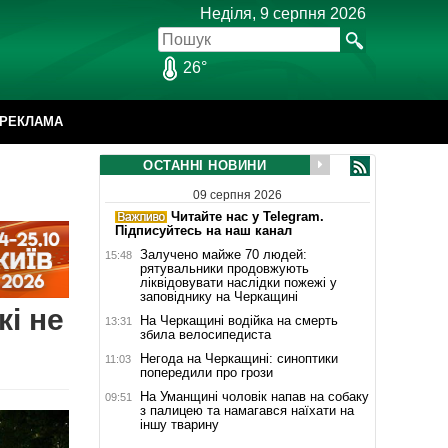
Неділя, 9 серпня 2026
26°
РЕКЛАМА
ОСТАННІ НОВИНИ
09 серпня 2026
Читайте нас у Telegram.
Підписуйтесь на наш канал
Залучено майже 70 людей:
15:48
рятувальники продовжують
ліквідовувати наслідки пожежі у
заповіднику на Черкащині
кі не
На Черкащині водійка на смерть
13:31
збила велосипедиста
Негода на Черкащині: синоптики
11:03
попередили про грози
На Уманщині чоловік напав на собаку
09:51
з палицею та намагався наїхати на
іншу тварину