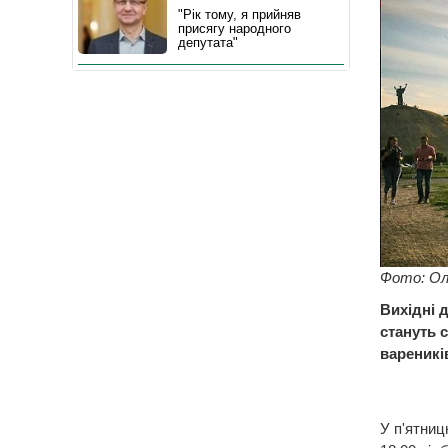
"Рік тому, я прийняв
присягу народного
депутата"
Фото: Ол
Вихідні 
стануть 
вареників
У п'ятниц