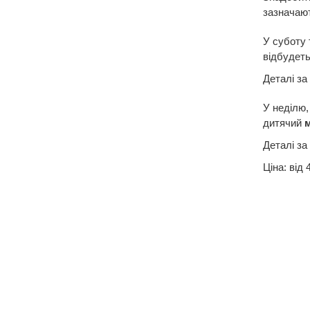
зазначают
У суботу 
відбудет
Деталі за
У неділю,
дитячий
м
Деталі за 
Ціна: від 