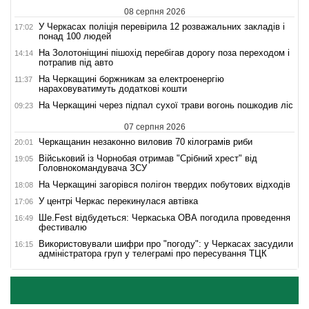
08 серпня 2026
У Черкасах поліція перевірила 12 розважальних закладів і
17:02
понад 100 людей
На Золотоніщині пішохід перебігав дорогу поза переходом і
14:14
потрапив під авто
На Черкащині боржникам за електроенергію
11:37
нараховуватимуть додаткові кошти
На Черкащині через підпал сухої трави вогонь пошкодив ліс
09:23
07 серпня 2026
Черкащанин незаконно виловив 70 кілограмів риби
20:01
Військовий із Чорнобая отримав "Срібний хрест" від
19:05
Головнокомандувача ЗСУ
На Черкащині загорівся полігон твердих побутових відходів
18:08
У центрі Черкас перекинулася автівка
17:06
Ше.Fest відбудеться: Черкаська ОВА погодила проведення
16:49
фестивалю
Використовували шифри про "погоду": у Черкасах засудили
16:15
адміністратора груп у телеграмі про пересування ТЦК