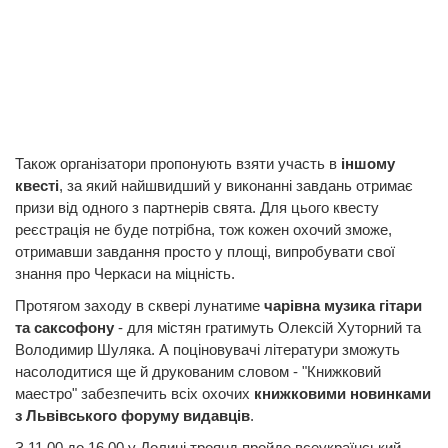
Також організатори пропонують взяти участь в
іншому
квесті
, за який найшвидший у виконанні завдань отримає
призи від одного з партнерів свята. Для цього квесту
реєстрація не буде потрібна, тож кожен охочий зможе,
отримавши завдання просто у площі, випробувати свої
знання про Черкаси на міцність.
Протягом заходу в сквері лунатиме
чарівна музика гітари
та саксофону
- для містян гратимуть Олексій Хуторний та
Володимир Шуляка. А поціновувачі літератури зможуть
насолодитися ще й друкованим словом - "Книжковий
маестро" забезпечить всіх охочих
книжковими новинками
з Львівського форуму видавців
.
З 11.00 до 16.00 у Долині троянд пройде всеукраїнський