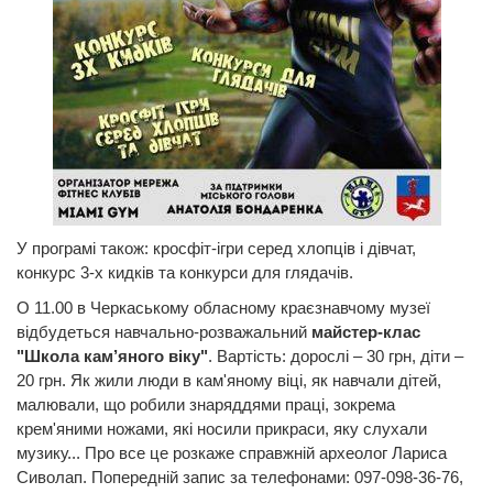
У програмі також: кросфіт-ігри серед хлопців і дівчат,
конкурс 3-х кидків та конкурси для глядачів.
О 11.00 в Черкаському обласному краєзнавчому музеї
відбудеться навчально-розважальний
майстер-клас
"Школа кам’яного віку"
. Вартість: дорослі – 30 грн, діти –
20 грн. Як жили люди в кам'яному віці, як навчали дітей,
малювали, що робили знаряддями праці, зокрема
крем'яними ножами, які носили прикраси, яку слухали
музику... Про все це розкаже справжній археолог Лариса
Сиволап. Попередній запис за телефонами: 097-098-36-76,