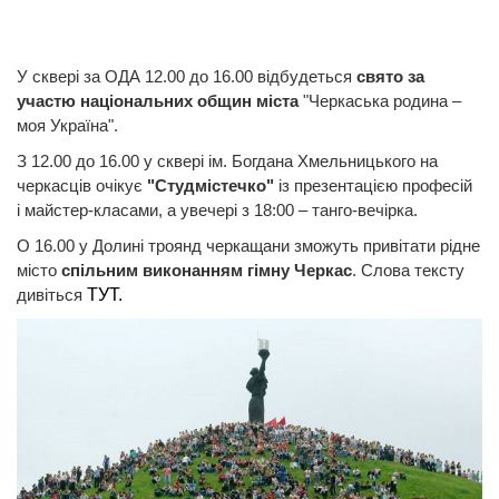
У сквері за ОДА 12.00 до 16.00 відбудеться
свято за
участю національних общин міста
"Черкаська родина –
моя Україна".
З 12.00 до 16.00 у сквері ім. Богдана Хмельницького на
черкасців очікує
"Студмістечко"
із презентацією професій
і майстер-класами, а увечері з 18:00 – танго-вечірка.
О 16.00 у Долині троянд черкащани зможуть привітати рідне
місто
спільним виконанням гімну Черкас
. Слова тексту
дивіться
ТУТ.