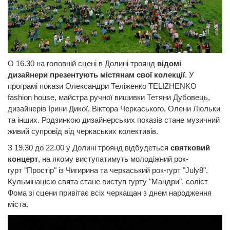
О 16.30 на головній сцені в Долині троянд
відомі
дизайнери презентують містянам свої колекції
. У
програмі покази Олександри Теліженко TELIZHENKO
fashion house, майстра ручної вишивки Тетяни Дубовець,
дизайнерів Ірини Дикої, Віктора Черкаського, Олени Люльки
та інших. Родзинкою дизайнерських показів стане музичний
живий супровід від черкаських колективів.
З 19.30 до 22.00 у Долині троянд відбудеться
святковий
концерт
, на якому виступатимуть молодіжний рок-
гурт "Простір" із Чигирина та черкаський рок-гурт "July8".
Кульмінацією свята стане виступ гурту "Мандри", соліст
Фома зі сцени привітає всіх черкащан з днем народження
міста.