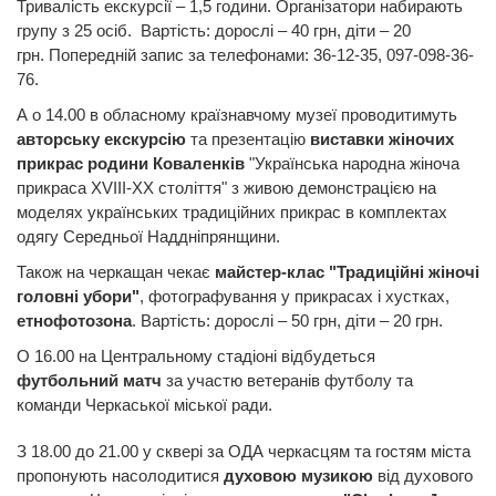
Тривалість екскурсії – 1,5 години. Організатори набирають
групу з 25 осіб. Вартість: дорослі – 40 грн, діти – 20
грн. Попередній запис за телефонами: 36-12-35, 097-098-36-
76.
А о 14.00 в обласному країзнавчому музеї проводитимуть
авторську екскурсію
та презентацію
виставки жіночих
прикрас родини Коваленків
"Українська народна жіноча
прикраса XVIII-XX століття" з живою демонстрацією на
моделях українських традиційних прикрас в комплектах
одягу Середньої Наддніпрянщини.
Також на черкащан чекає
майстер-клас "Традиційні жіночі
головні убори"
, фотографування у прикрасах і хустках,
етнофотозона
. Вартість: дорослі – 50 грн, діти – 20 грн.
О 16.00 на Центральному стадіоні відбудеться
футбольний матч
за участю ветеранів футболу та
команди Черкаської міської ради.
З 18.00 до 21.00 у сквері за ОДА черкасцям та гостям міста
пропонують насолодитися
духовою музикою
від духового