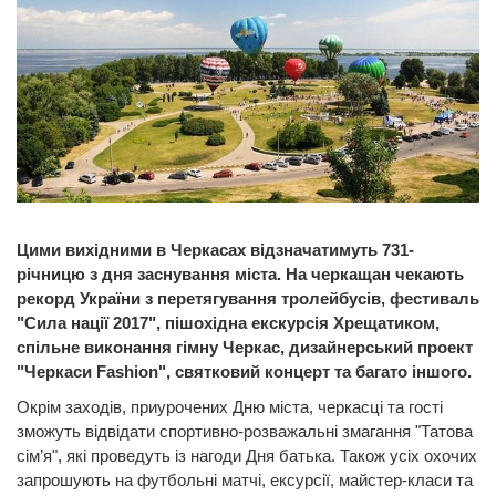
Цими вихідними в Черкасах відзначатимуть
731-
річницю з дня заснування міста. На черкащан чекають
рекорд України з перетягування тролейбусів, фестиваль
"Сила нації 2017", пішохідна екскурсія Хрещатиком,
спільне виконання гімну Черкас, дизайнерський проект
"
Черкаси Fashion"
, святковий концерт та багато іншого.
Окрім заходів, приурочених Дню міста, черкасці та гості
зможуть відвідати спортивно-розважальні змагання "Татова
сім’я", які проведуть із нагоди Дня батька. Також усіх охочих
запрошують на футбольні матчі, ексурсії, майстер-класи та