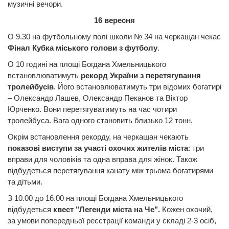
музичні вечори.
16 вересня
О 9.30 на футбольному полі школи № 34 на черкащан чекає
Фінал Кубка міського голови з футболу
.
О 10 годині на площі Богдана Хмельницького
встановлюватимуть
рекорд України з перетягування
тролейбусів
. Його встановлюватимуть три відомих богатирі
– Олександр Лашев, Олександр Пеканов та Віктор
Юрченко. Вони перетягуватимуть на час чотири
тролейбуса. Вага одного становить близько 12 тонн.
Окрім встановлення рекорду, на черкащан чекають
показові виступи за участі охочих жителів міста
: три
вправи для чоловіків та одна вправа для жінок. Також
відбудеться перетягування канату між трьома богатирями
та дітьми.
З 10.00 до 16.00 на площі Богдана Хмельницького
відбудеться
квест "Легенди міста на Че".
Кожен охочий,
за умови попередньої реєстрації команди у складі 2-3 осіб,