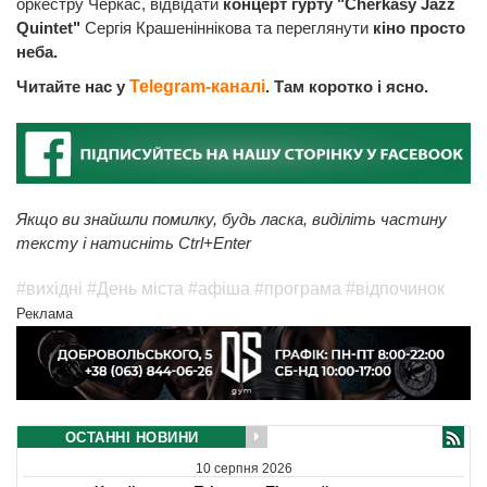
оркестру Черкас, відвідати
концерт гурту "Cherkasy Jazz
Quintet"
Сергія Крашеніннікова та переглянути
кіно просто
неба.
Читайте нас у
Telegram-каналі
. Там коротко і ясно.
Якщо ви знайшли помилку, будь ласка, виділіть частину
тексту і натисніть Ctrl+Enter
#вихідні
#День міста
#афіша
#програма
#відпочинок
Реклама
ОСТАННІ НОВИНИ
10 серпня 2026