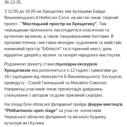
36-12-35.
З 12.00 до 16.00 на Хрещатику між вулицями Байди
Вишневецького й Небесної Сотні на містян чекає творчий
проект -
"Мистецький простір на Хрещатику".
Там
черкащанам пропонують насолодитися класичною та
вуличною музикою, а також танцювальними батлами. В
програмі пленер і виставка молодих художників та майстрів,
книжковий простір "Бібліосіті" та історичний квест, день
відкритих дверей у музеях та галереї народного мистецтва.
Родзинкою проекту стане
пішохідна екскурсія
Хрещатиком
яка розпочнеться о 12 годині і триватиме до
16-ї (щогодини від перехрестя Б.Вишневецького). Екскурсію
проведуть - Сергій Ганницький та Михайло Сиволап.
Наприкінці учасників чекає презентація довідника,
спілкування з автором та дуже приємний сюрприз.
На площі біля обласної філармонії пройде
форум мистецтв
"Philharmonic open stage"
за участю колективів
Черкаської обласної філармонії та міського будинку
культури ім.І.Кулика