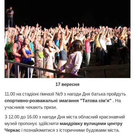
17 вересня
11.00 на стадіоні гімназії №9 з нагоди Дня батька пройдуть
спортивно-розважальні змагання "Татова сім’я"
. На
учасників чекають призи.
З 12.00 до 16.00 з нагоди Дня міста обласний краєзнавчий
музей пропонує здійснити
мандрівку вулицями центру
Черкас
і познайомитися з історичними будовами міста.