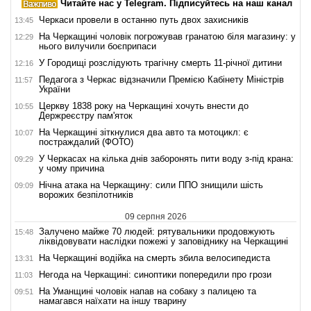
Читайте нас у Telegram. Підписуйтесь на наш канал
Черкаси провели в останню путь двох захисників
13:45
На Черкащині чоловік погрожував гранатою біля магазину: у
12:29
нього вилучили боєприпаси
У Городищі розслідують трагічну смерть 11-річної дитини
12:16
Педагога з Черкас відзначили Премією Кабінету Міністрів
11:57
України
Церкву 1838 року на Черкащині хочуть внести до
10:55
Держреєстру пам'яток
На Черкащині зіткнулися два авто та мотоцикл: є
10:07
постраждалий (ФОТО)
У Черкасах на кілька днів заборонять пити воду з-під крана:
09:29
у чому причина
Нічна атака на Черкащину: сили ППО знищили шість
09:09
ворожих безпілотників
09 серпня 2026
Залучено майже 70 людей: рятувальники продовжують
15:48
ліквідовувати наслідки пожежі у заповіднику на Черкащині
На Черкащині водійка на смерть збила велосипедиста
13:31
Негода на Черкащині: синоптики попередили про грози
11:03
На Уманщині чоловік напав на собаку з палицею та
09:51
намагався наїхати на іншу тварину