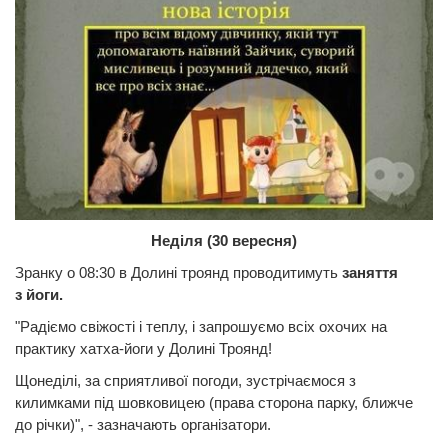
Неділя (30 вересня)
Зранку о 08:30 в Долині троянд проводитимуть
заняття
з
йоги.
"Радіємо свіжості і теплу, і запрошуємо всіх охочих на
практику хатха-йоги у Долині Троянд!
Щонеділі, за сприятливої погоди, зустрічаємося з
килимками під шовковицею (права сторона парку, ближче
до річки)", - зазначають організатори.