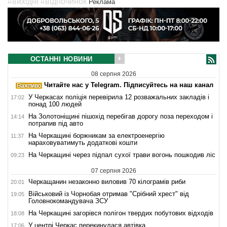
#вихідні
#відпочинок
Реклама
ОСТАННІ НОВИНИ
08 серпня 2026
Читайте нас у Telegram. Підписуйтесь на наш канал
У Черкасах поліція перевірила 12 розважальних закладів і
17:02
понад 100 людей
На Золотоніщині пішохід перебігав дорогу поза переходом і
14:14
потрапив під авто
На Черкащині боржникам за електроенергію
11:37
нараховуватимуть додаткові кошти
На Черкащині через підпал сухої трави вогонь пошкодив ліс
09:23
07 серпня 2026
Черкащанин незаконно виловив 70 кілограмів риби
20:01
Військовий із Чорнобая отримав "Срібний хрест" від
19:05
Головнокомандувача ЗСУ
На Черкащині загорівся полігон твердих побутових відходів
18:08
У центрі Черкас перекинулася автівка
17:06