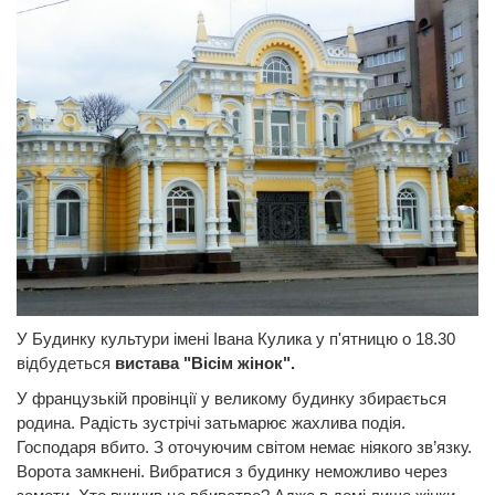
У Будинку культури імені Івана Кулика у п'ятницю о 18.30
відбудеться
вистава "Вісім жінок".
У французькій провінції у великому будинку збирається
родина. Радість зустрічі затьмарює жахлива подія.
Господаря вбито. З оточуючим світом немає ніякого зв’язку.
Ворота замкнені. Вибратися з будинку неможливо через