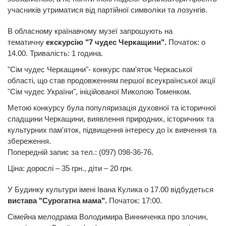
учасників утриматися від партійної символіки та лозунгів.
В обласному країнавчому музеї запрошують на
тематичну
екскурсію "7 чудес Черкащини".
Початок: о
14.00. Тривалість: 1 година.
"Сім чудес Черкащини"- конкурс пам'яток Черкаської
області, що став продовженням першої всеукраїнської акції
"Сім чудес України", ініційованої Миколою Томенком.
Метою конкурсу була популяризація духовної та історичної
спадщини Черкащини, виявлення природних, історичних та
культурних пам'яток, підвищення інтересу до їх вивчення та
збереження.
Попередній запис за тел.: (097) 098-36-76.
Ціна: дорослі – 35 грн., діти – 20 грн.
У Будинку культури імені Івана Кулика о 17.00 відбудеться
вистава "Сурогатна мама".
Початок: 17:00.
Сімейна мелодрама Володимира Винниченка про злочин,