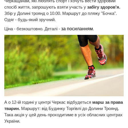
Черкащанам, які люблять спорт і хочуть вести здоровий
спосіб життя, запрошують взяти участь у
забігу здоров'я.
Збір у Долині троянд о 10.00. Маршрут до пляжу "Бочка".
Одяг - будь-який зручний.
Ціна - безкоштовно. Деталі -
за посиланням
.
А о 12-ій годині у центрі Черкас відбудеться
марш за права
тварин.
Маршрут: від Будинку Торгівлі до Долини Троянд.
Така акція у цей день проходитиме в усіх обласних центрах
України.