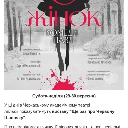
Субота-неділя (29-30 вересня)
У ці дні в
Черкаському академічному театрі
ляльок показуватимуть
виставу "Ще раз про Червону
Шапочку"
.
Про всім відому дівчинку, її лісових друзів, та нові невідомі