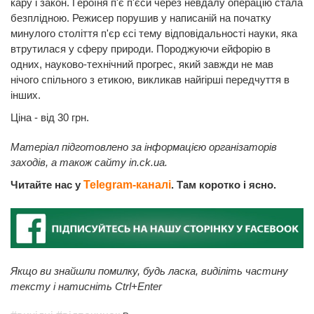
кару і закон. Героїня п'є п'єси через невдалу операцію стала
безплідною. Режисер порушив у написаній на початку
минулого століття п'єр єсі тему відповідальності науки, яка
втрутилася у сферу природи. Породжуючи ейфорію в
одних, науково-технічний прогрес, який завжди не мав
нічого спільного з етикою, викликав найгірші передчуття в
інших.
Ціна - від 30 грн.
Матеріал підготовлено за інформацією організаторів
заходів, а також сайту in.ck.ua.
Читайте нас у
Telegram-каналі
. Там коротко і ясно.
Якщо ви знайшли помилку, будь ласка, виділіть частину
тексту і натисніть Ctrl+Enter