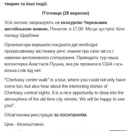
тварин та інші події.
П'ятниця (28 вересня)
Усіх охочих запрошують
на
екскурсію Черкасами
англійською мовою.
Початок: о 17.00. Місце зустрічі: біля
палацу Щербини
Організатори вирішили поєднати дві необхідні
прогресивному містянину речі: знання про своє місто і
навички англомовного спілкування. Проводить тур наша
волонтерка Анастасія Пушна, яка рік прожила в США і ось
кілька слів від неї:
“Cherkasy center walk” is a tour, where you could not only have
some fun, but also hear about the interesting stories of
Cherkasy central sights. It is a nice opportunity to deep into the
atmosphere of the old time city streets. We will be happy to see
you!".
Обов'язкова реєстрація
за посиланням.
Ціна - безкоштовно.