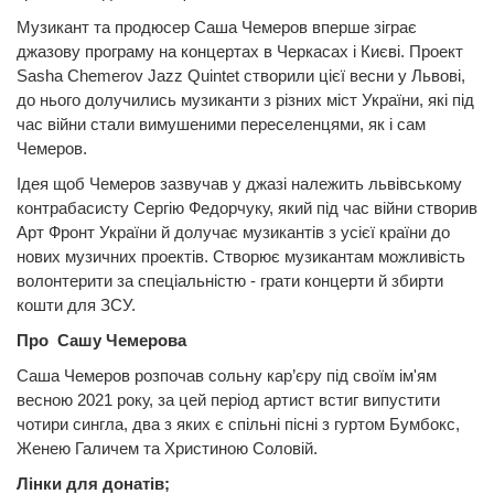
Музикант та продюсер Саша Чемеров вперше зіграє
джазову програму на концертах в Черкасах і Києві. Проект
Sasha Chemerov Jazz Quintet створили цієї весни у Львові,
до нього долучились музиканти з різних міст України, які під
час війни стали вимушеними переселенцями, як і сам
Чемеров.
Ідея щоб Чемеров зазвучав у джазі належить львівському
контрабасисту Сергію Федорчуку, який під час війни створив
Арт Фронт України й долучає музикантів з усієї країни до
нових музичних проектів. Створює музикантам можливість
волонтерити за спеціальністю - грати концерти й збирти
кошти для ЗСУ.
Про Сашу Чемерова
Саша Чемеров розпочав сольну кар’єру під своїм ім'ям
весною 2021 року, за цей період артист встиг випустити
чотири сингла, два з яких є спільні пісні з гуртом Бумбокс,
Женею Галичем та Христиною Соловій.
Лінки для донатів;