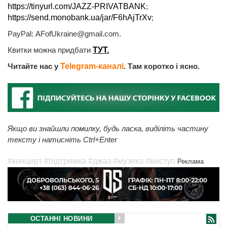
https://tinyurl.com/JAZZ-PRIVATBANK
;
https://send.monobank.ua/jar/F6hAjTrXv
;
PayPal:
AFofUkraine@gmail.com
.
Квитки можна придбати
ТУТ.
Читайте нас у
Telegram-каналі
. Там коротко і ясно.
Якщо ви знайшли помилку, будь ласка, виділіть частину
тексту і натисніть Ctrl+Enter
#концерт
#підтримка
#джаз
#музика
#виступ
Реклама
ОСТАННІ НОВИНИ