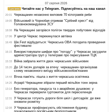
07 серпня 2026
Читайте нас у Telegram. Підписуйтесь на наш канал
Черкащанин незаконно виловив 70 кілограмів риби
20:01
Військовий із Чорнобая отримав "Срібний хрест" від
19:05
Головнокомандувача ЗСУ
На Черкащині загорівся полігон твердих побутових відходів
18:08
У центрі Черкас перекинулася автівка
17:06
Ше.Fest відбудеться: Черкаська ОВА погодила проведення
16:49
фестивалю
Використовували шифри про "погоду": у Черкасах засудили
16:15
адміністратора груп у телеграмі про пересування ТЦК
Війна забрала життя двох черкаських військових
15:33
До 14 тисяч доларів за втечу: черкащанин організував
15:20
схему незаконного виїзду військовозобов'язаних
Вічна пам'ять: пішла з життя черкаська освітянка
14:44
Аграрії Черкащини зібрали перший мільйон тонн зерна
14:26
Без генератора, пандуса та з аварійною душовою: у
13:14
Черкасах перевірили гуртожиток для переселенців
У Черкасах готують дороги біля шкіл і дитсадків: де вже
12:31
оновили розмітку
У Черкасах профінансують обстеження будинку,
12:08
пошкодженого російським безпілотником