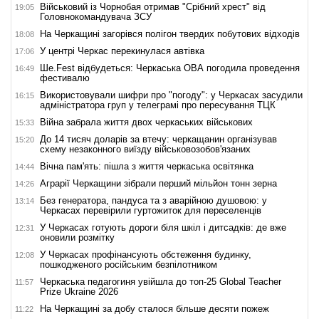
Військовий із Чорнобая отримав "Срібний хрест" від
19:05
Головнокомандувача ЗСУ
На Черкащині загорівся полігон твердих побутових відходів
18:08
У центрі Черкас перекинулася автівка
17:06
Ше.Fest відбудеться: Черкаська ОВА погодила проведення
16:49
фестивалю
Використовували шифри про "погоду": у Черкасах засудили
16:15
адміністратора груп у телеграмі про пересування ТЦК
Війна забрала життя двох черкаських військових
15:33
До 14 тисяч доларів за втечу: черкащанин організував
15:20
схему незаконного виїзду військовозобов'язаних
Вічна пам'ять: пішла з життя черкаська освітянка
14:44
Аграрії Черкащини зібрали перший мільйон тонн зерна
14:26
Без генератора, пандуса та з аварійною душовою: у
13:14
Черкасах перевірили гуртожиток для переселенців
У Черкасах готують дороги біля шкіл і дитсадків: де вже
12:31
оновили розмітку
У Черкасах профінансують обстеження будинку,
12:08
пошкодженого російським безпілотником
Черкаська педагогиня увійшла до топ-25 Global Teacher
11:57
Prize Ukraine 2026
На Черкащині за добу сталося більше десяти пожеж
11:22