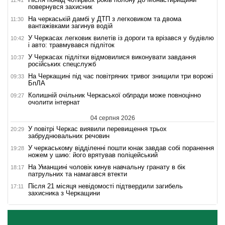
повернувся захисник
На черкаській дамбі у ДТП з легковиком та двома
11:30
вантажівками загинув водій
У Черкасах легковик вилетів із дороги та врізався у будівлю
10:42
і авто: травмувався підліток
У Черкасах підлітки відмовилися виконувати завдання
10:37
російських спецслужб
На Черкащині під час повітряних тривог знищили три ворожі
09:33
БпЛА
Колишній очільник Черкаської облради може повноцінно
09:27
очолити інтернат
04 серпня 2026
У повітрі Черкас виявили перевищення трьох
20:29
забруднювальних речовин
У черкаському відділенні пошти юнак завдав собі поранення
19:28
ножем у шию: його врятував поліцейський
На Уманщині чоловік кинув навчальну гранату в бік
18:17
патрульних та намагався втекти
Після 21 місяця невідомості підтвердили загибель
17:11
захисника з Черкащини