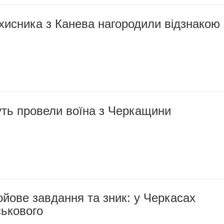
хисника з Канева нагородили відзнакою
уть провели воїна з Черкащини
йове завдання та зник: у Черкасах
ськового