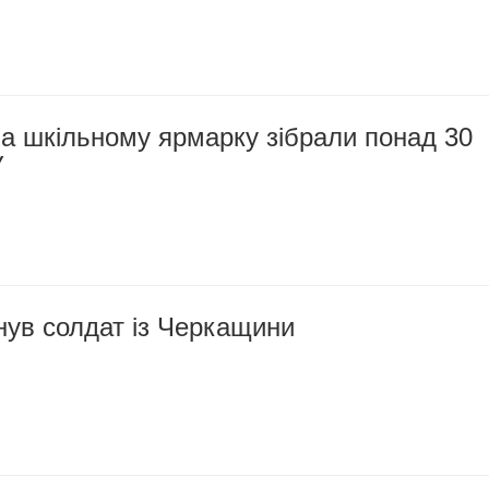
а шкільному ярмарку зібрали понад 30
У
инув солдат із Черкащини