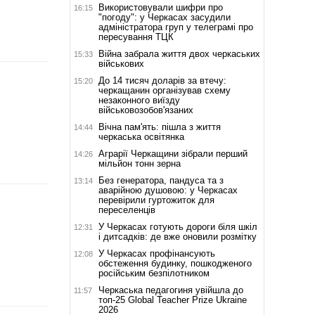
Використовували шифри про
16:15
"погоду": у Черкасах засудили
адміністратора груп у телеграмі про
пересування ТЦК
Війна забрала життя двох черкаських
15:33
військових
До 14 тисяч доларів за втечу:
15:20
черкащанин організував схему
незаконного виїзду
військовозобов'язаних
Вічна пам'ять: пішла з життя
14:44
черкаська освітянка
Аграрії Черкащини зібрали перший
14:26
мільйон тонн зерна
Без генератора, пандуса та з
13:14
аварійною душовою: у Черкасах
перевірили гуртожиток для
переселенців
У Черкасах готують дороги біля шкіл
12:31
і дитсадків: де вже оновили розмітку
У Черкасах профінансують
12:08
обстеження будинку, пошкодженого
російським безпілотником
Черкаська педагогиня увійшла до
11:57
топ-25 Global Teacher Prize Ukraine
2026