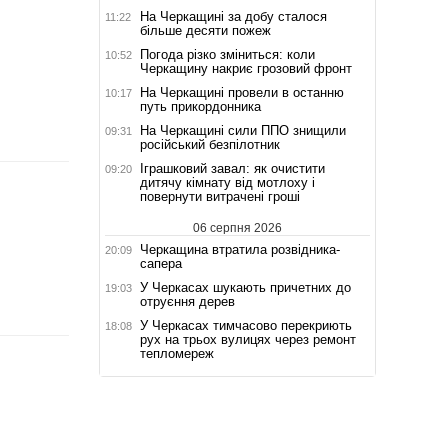
На Черкащині за добу сталося
11:22
більше десяти пожеж
Погода різко зміниться: коли
10:52
Черкащину накриє грозовий фронт
На Черкащині провели в останню
10:17
путь прикордонника
На Черкащині сили ППО знищили
09:31
російський безпілотник
Іграшковий завал: як очистити
09:20
дитячу кімнату від мотлоху і
повернути витрачені гроші
06 серпня 2026
Черкащина втратила розвідника-
20:09
сапера
У Черкасах шукають причетних до
19:03
отруєння дерев
У Черкасах тимчасово перекриють
18:08
рух на трьох вулицях через ремонт
тепломереж