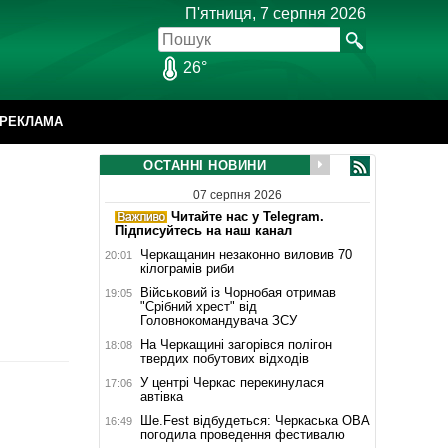
П'ятниця, 7 серпня 2026
26°
РЕКЛАМА
ОСТАННІ НОВИНИ
07 серпня 2026
Читайте нас у Telegram.
Підписуйтесь на наш канал
Черкащанин незаконно виловив 70
20:01
кілограмів риби
Військовий із Чорнобая отримав
19:05
"Срібний хрест" від
Головнокомандувача ЗСУ
На Черкащині загорівся полігон
18:08
твердих побутових відходів
У центрі Черкас перекинулася
17:06
автівка
Ше.Fest відбудеться: Черкаська ОВА
16:49
погодила проведення фестивалю