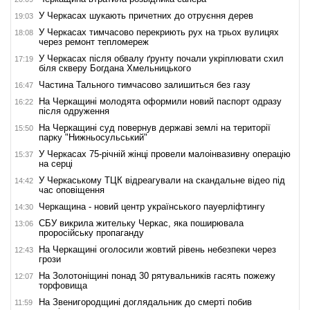
У Черкасах шукають причетних до отруєння дерев
19:03
У Черкасах тимчасово перекриють рух на трьох вулицях
18:08
через ремонт тепломереж
У Черкасах після обвалу ґрунту почали укріплювати схил
17:19
біля скверу Богдана Хмельницького
Частина Тального тимчасово залишиться без газу
16:47
На Черкащині молодята оформили новий паспорт одразу
16:22
після одруження
На Черкащині суд повернув державі землі на території
15:50
парку "Нижньосульський"
У Черкасах 75-річній жінці провели малоінвазивну операцію
15:37
на серці
У Черкаському ТЦК відреагували на скандальне відео під
14:42
час оповіщення
Черкащина - новий центр українського пауерліфтингу
14:30
СБУ викрила жительку Черкас, яка поширювала
13:06
проросійську пропаганду
На Черкащині оголосили жовтий рівень небезпеки через
12:43
грози
На Золотоніщині понад 30 рятувальників гасять пожежу
12:07
торфовища
На Звенигородщині доглядальник до смерті побив
11:59