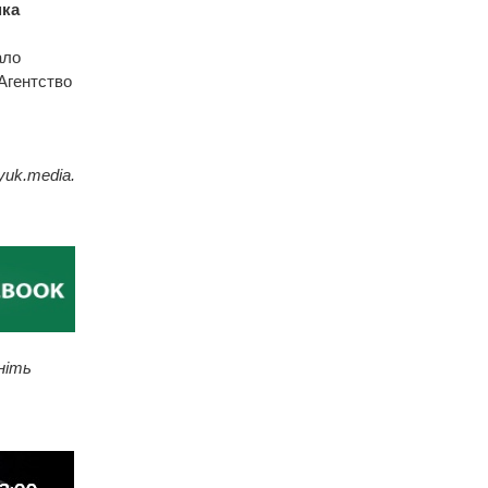
ка
ало
Агентство
yuk.media.
ніть