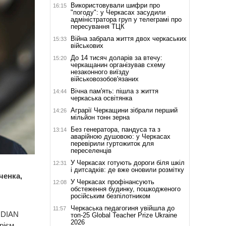
Використовували шифри про
16:15
"погоду": у Черкасах засудили
адміністратора груп у телеграмі про
пересування ТЦК
Війна забрала життя двох черкаських
15:33
військових
До 14 тисяч доларів за втечу:
15:20
черкащанин організував схему
незаконного виїзду
військовозобов'язаних
Вічна пам'ять: пішла з життя
14:44
черкаська освітянка
Аграрії Черкащини зібрали перший
14:26
мільйон тонн зерна
Без генератора, пандуса та з
13:14
аварійною душовою: у Черкасах
перевірили гуртожиток для
переселенців
У Черкасах готують дороги біля шкіл
12:31
і дитсадків: де вже оновили розмітку
ченка,
У Черкасах профінансують
12:08
обстеження будинку, пошкодженого
російським безпілотником
Черкаська педагогиня увійшла до
11:57
IDIAN
топ-25 Global Teacher Prize Ukraine
2026
рієм