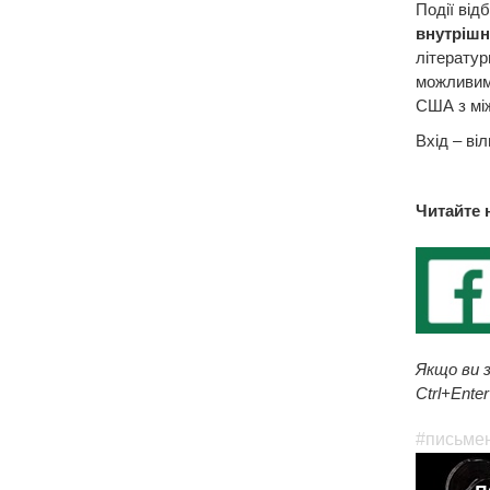
Події від
внутрішн
літератур
можливим 
США з між
Вхід – віл
Читайте 
Якщо ви з
Ctrl+Enter
#письме