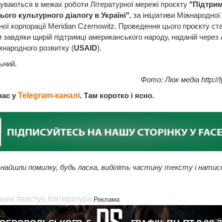
буваються в межах роботи Літературної мережі проєкту
"Підтрим
ього культурного діалогу в Україні"
, за ініціативи Міжнародної
ної корпорації Meridian Czernowitz. Проведення цього проєкту ст
завдяки щирій підтримці американського народу, наданій через 
народного розвитку (
USAID
).
ьний.
Фото: Люк медіа http://l
нас у
Telegram-каналі
. Там коротко і ясно.
найшли помилку, будь ласка, виділіть частину тексту і натис
нник
#виступ
#література
Реклама