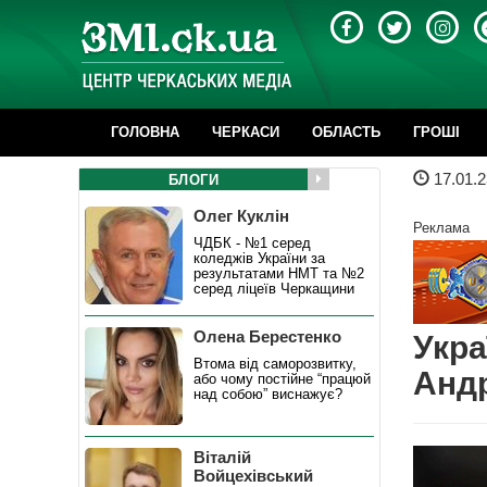
ГОЛОВНА
ЧЕРКАСИ
ОБЛАСТЬ
ГРОШІ
17.01.2
БЛОГИ
Олег Куклін
Реклама
ЧДБК - №1 серед
коледжів України за
результатами НМТ та №2
серед ліцеїв Черкащини
Олена Берестенко
Укра
Втома від саморозвитку,
Андр
або чому постійне “працюй
над собою” виснажує?
Віталій
Войцехівський