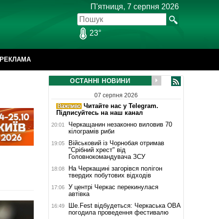
П'ятниця, 7 серпня 2026
23°
РЕКЛАМА
ОСТАННІ НОВИНИ
07 серпня 2026
Читайте нас у Telegram.
Підписуйтесь на наш канал
Черкащанин незаконно виловив 70
20:01
кілограмів риби
Військовий із Чорнобая отримав
19:05
"Срібний хрест" від
Головнокомандувача ЗСУ
На Черкащині загорівся полігон
18:08
твердих побутових відходів
У центрі Черкас перекинулася
17:06
автівка
Ше.Fest відбудеться: Черкаська ОВА
16:49
погодила проведення фестивалю