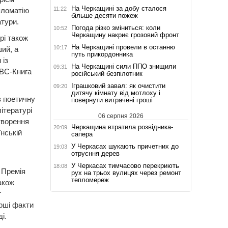
На Черкащині за добу сталося
11:22
пломатію
більше десяти пожеж
атури.
Погода різко зміниться: коли
10:52
Черкащину накриє грозовий фронт
рі також
На Черкащині провели в останню
10:17
ий, а
путь прикордонника
 із
На Черкащині сили ППО знищили
09:31
BBC-Книга
російський безпілотник
Іграшковий завал: як очистити
09:20
дитячу кімнату від мотлоху і
в поетичну
повернути витрачені гроші
ітературі
06 серпня 2026
творення
Черкащина втратила розвідника-
20:09
їнській
сапера
У Черкасах шукають причетних до
19:03
отруєння дерев
У Черкасах тимчасово перекриють
18:08
 Премія
рух на трьох вулицях через ремонт
тепломереж
акож
г
ерші факти
і.