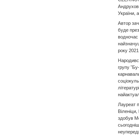
Андрухови
України, 
Автор зач
буде през
водночас 
найзначущ
року 2021
Народився
групу "Бу
карнаваль
соціокуль
літературі
найактуал
Лауреат п
Віленіци,
здобув Ме
сьогодніш
неупередж