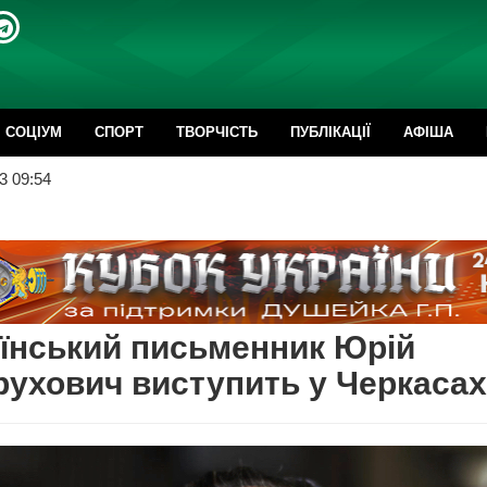
CОЦІУМ
СПОРТ
ТВОРЧІСТЬ
ПУБЛІКАЦІЇ
АФІША
3 09:54
їнський письменник Юрій
ухович виступить у Черкасах