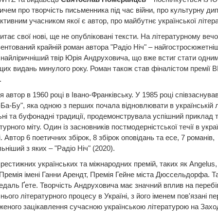
чем про творчість письменника під час війни, про культурну ди
активним учасником якої є автор, про майбутнє української літер
итає свої нові, ще не опубліковані тексти. На літературному вечо
ентований крайній роман автора "Радіо Ніч" – найгостросюжетніш
найліричніший твір Юрія Андруховича, що вже встиг стати одним
их видань минулого року. Роман також став фіналістом премії 
.
 автор в 1960 році в Івано-Франківську. У 1985 році співзаснува
-Ба-Бу", яка одною з перших почала відновлювати в українській л
ні та буфонадні традиції, продемонструвала успішний приклад 
турного міту. Один із засновників постмодерністської течії в укра
. Автор 6 поетичних збірок, 8 збірок оповідань та есе, 7 романів,
ьніший з яких – "Радіо Ніч" (2020).
рестижних українських та міжнародних премій, таких як Angelus,
 Премія імені Ганни Арендт, Премія Гейне міста Дюссельдорфа. Т
даль Ґете. Творчість Андруховича має значний вплив на перебі
нього літературного процесу в Україні, з його іменем пов'язані п
еного зацікавлення сучасною українською літературою на Заход