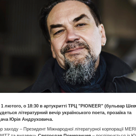
, 1 лютого, о 18:30 в артукритті ТРЦ "PIONEER" (бульвар Шев
удеться літературний вечір українського поета, прозаїка та
ача Юрія Андруховича.
 заходу – Президент Міжнародної літературної корпорації MER
ITZ та видавець
Святослав Померанцев
– поспілкується із Ю