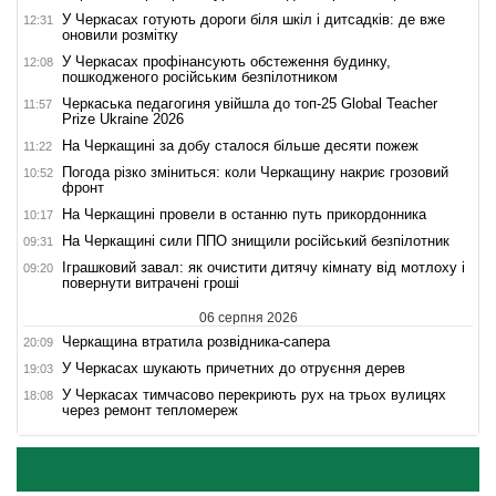
У Черкасах готують дороги біля шкіл і дитсадків: де вже
12:31
оновили розмітку
У Черкасах профінансують обстеження будинку,
12:08
пошкодженого російським безпілотником
Черкаська педагогиня увійшла до топ-25 Global Teacher
11:57
Prize Ukraine 2026
На Черкащині за добу сталося більше десяти пожеж
11:22
Погода різко зміниться: коли Черкащину накриє грозовий
10:52
фронт
На Черкащині провели в останню путь прикордонника
10:17
На Черкащині сили ППО знищили російський безпілотник
09:31
Іграшковий завал: як очистити дитячу кімнату від мотлоху і
09:20
повернути витрачені гроші
06 серпня 2026
Черкащина втратила розвідника-сапера
20:09
У Черкасах шукають причетних до отруєння дерев
19:03
У Черкасах тимчасово перекриють рух на трьох вулицях
18:08
через ремонт тепломереж