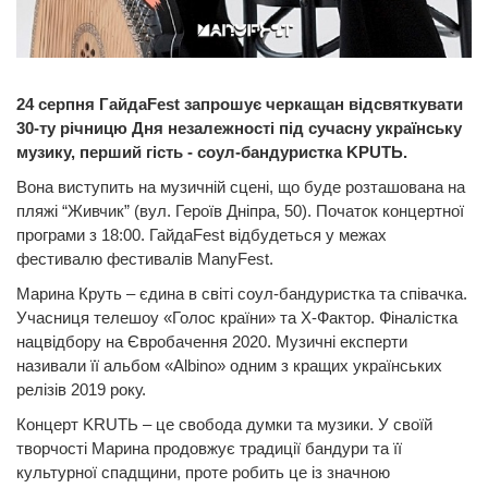
24 серпня ГайдаFest запрошує черкащан відсвяткувати
30-ту річницю Дня незалежності під сучасну українську
музику, перший гість - соул-бандуристка KРUTЬ.
Вона виступить на музичній сцені, що буде розташована на
пляжі “Живчик” (вул. Героїв Дніпра, 50). Початок концертної
програми з 18:00. ГайдаFest відбудеться у межах
фестивалю фестивалів ManyFest.
Марина Круть – єдина в світі соул-бандуристка та співачка.
Учасниця телешоу «Голос країни» та Х-Фактор. Фіналістка
нацвідбору на Євробачення 2020. Музичні експерти
називали її альбом «Albino» одним з кращих українських
релізів 2019 року.
Концерт KRUTЬ – це свобода думки та музики. У своїй
творчості Марина продовжує традиції бандури та її
культурної спадщини, проте робить це із значною