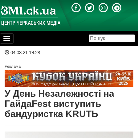
Toggle
navigation
04.08.21 19:28
Реклама
У День Незалежності на
ГайдаFest виступить
бандуристка KRUTЬ