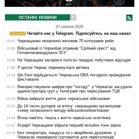
ОСТАННІ НОВИНИ
07 серпня 2026
Читайте нас у Telegram. Підписуйтесь на наш канал
Черкащанин незаконно виловив 70 кілограмів риби
20:01
Військовий із Чорнобая отримав "Срібний хрест" від
19:05
Головнокомандувача ЗСУ
На Черкащині загорівся полігон твердих побутових відходів
18:08
У центрі Черкас перекинулася автівка
17:06
Ше.Fest відбудеться: Черкаська ОВА погодила проведення
16:49
фестивалю
Використовували шифри про "погоду": у Черкасах засудили
16:15
адміністратора груп у телеграмі про пересування ТЦК
Війна забрала життя двох черкаських військових
15:33
До 14 тисяч доларів за втечу: черкащанин організував
15:20
схему незаконного виїзду військовозобов'язаних
Вічна пам'ять: пішла з життя черкаська освітянка
14:44
Аграрії Черкащини зібрали перший мільйон тонн зерна
14:26
Без генератора, пандуса та з аварійною душовою: у
13:14
Черкасах перевірили гуртожиток для переселенців