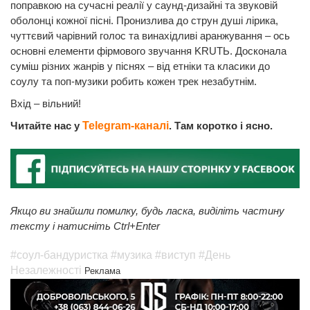
поправкою на сучасні реалії у саунд-дизайні та звуковій
оболонці кожної пісні. Пронизлива до струн душі лірика,
чуттєвий чарівний голос та винахідливі аранжування – ось
основні елементи фірмового звучання KRUTЬ. Досконала
суміш різних жанрів у піснях – від етніки та класики до
соулу та поп-музики робить кожен трек незабутнім.
Вхід – вільний!
Читайте нас у
Telegram-каналі
. Там коротко і ясно.
Якщо ви знайшли помилку, будь ласка, виділіть частину
тексту і натисніть Ctrl+Enter
#соул-бандуристка
#музика
#виступ
#День
Незалежності
Реклама